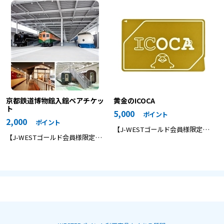
京都鉄道博物館入館ペアチケッ
黄金のICOCA
ト
5,000
ポイント
2,000
ポイント
【J-WESTゴールド会員様限定商
【J-WESTゴールド会員様限定商
品】 J-WESTゴールド会員様のみ
品】 鉄道の歴史を通して日本の
手に入れることのできる特別な
近代化のあゆみを体感していただ
ICOCA
ける「京都鉄道博物館」の入場ペ
アチケット