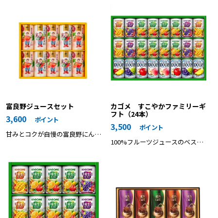
カゴメ すこやかファミリーギ
富良野ジュースセット
フト（24本）
3,600
ポイント
3,500
ポイント
甘みとコクが自慢の富良野にんじ
100%フルーツジュースのベスト
んとこだわり野菜を使用した人参
セラー「KAGOME100CAN」と野
ミックスジュースの詰合せ
菜＆フルーツのおいしさが人気の
「野菜生活100」の詰め合わせ。