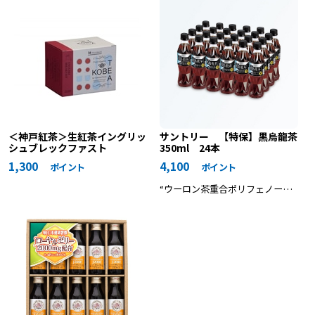
味わい。
ツジュース。
＜神戸紅茶＞生紅茶イングリッ
サントリー 【特保】黒烏龍茶
シュブレックファスト
350ml 24本
1,300
4,100
ポイント
ポイント
“ウーロン茶重合ポリフェノー
ル”を豊富に含んだ、脂肪の吸収
を抑え、体に脂肪がつきにくくな
る特定保健用食品*のウーロン茶
です。