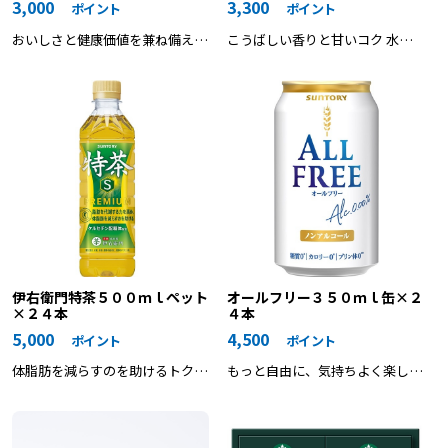
3,000
3,300
ポイント
ポイント
おいしさと健康価値を兼ね備えた
こうばしい香りと甘いコク 水分
トマト１００％飲料
補給＆ミネラル
伊右衛門特茶５００ｍｌペット
オールフリー３５０ｍｌ缶×２
×２４本
４本
5,000
4,500
ポイント
ポイント
体脂肪を減らすのを助けるトクホ
もっと自由に、気持ちよく楽しめ
の伊右衛門
るビールテイストへ。