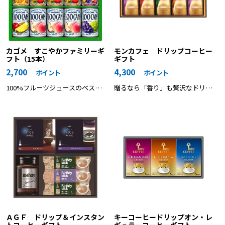
カゴメ すこやかファミリーギ
モンカフェ ドリップコーヒー
フト（15本）
ギフト
2,700
4,300
ポイント
ポイント
100%フルーツジュースのベスト
贈るなら「香り」も贅沢なドリッ
セラー「KAGOME100CAN」と野
プコーヒー モンカフェ。
菜＆フルーツのおいしさが人気の
「野菜生活100」の詰め合わせ。
ＡＧＦ ドリップ＆インスタン
キーコーヒードリップオン・レ