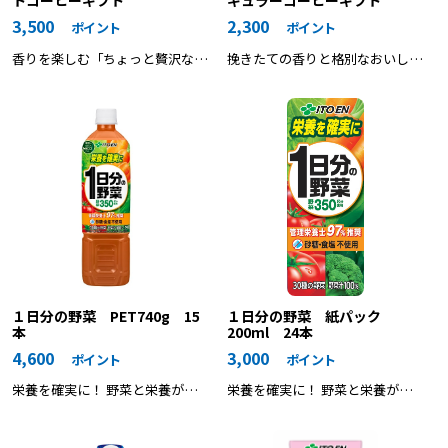
トコーヒーギフト
ギュラーコーヒーギフト
3,500
2,300
ポイント
ポイント
香りを楽しむ「ちょっと贅沢な珈
挽きたての香りと格別なおいしさ
琲店」ドリップコーヒーや、クリ
をお届けするプレミアムドリップ
ーミーなカフェオレが楽しめる
コーヒーギフトです
「ブレンディ」スティックなど
色々なメニューが楽しめる、ＡＧ
Ｆおすすめを揃えたギフトセット
です。
１日分の野菜 PET740g 15
１日分の野菜 紙パック
本
200ml 24本
4,600
3,000
ポイント
ポイント
栄養を確実に！ 野菜と栄養がき
栄養を確実に！ 野菜と栄養がき
っちり補える野菜汁１００％飲料
っちり補える野菜汁１００％飲料