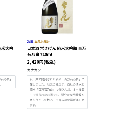
 純米大吟
日本酒 常きげん 純米大吟醸 百万
石乃白 720ml
2,420円(税込)
カナカン
万石乃白」
石川県で開発された酒米「百万石乃白」で
す。
醸しました。地元の杜氏が、自社の湧水と
酒米「百万石乃白」で仕込んだ、オール石
川で造られたお酒です。穏やかな吟醸香と
さらりとした飲み口で旨みの余韻が楽しめ
ます。