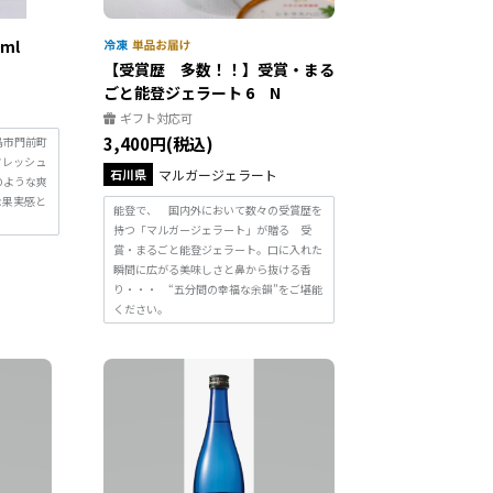
ml
【受賞歴 多数！！】受賞・まる
ごと能登ジェラート 6 N
ー
ギフト対応可
3,400円(税込)
島市門前町
フレッシュ
石川県
マルガージェラート
のような爽
な果実感と
能登で、 国内外において数々の受賞歴を
持つ「マルガージェラート」が贈る 受
賞・まるごと能登ジェラート。口に入れた
瞬間に広がる美味しさと鼻から抜ける香
り・・・ “五分間の幸福な余韻”をご堪能
ください。