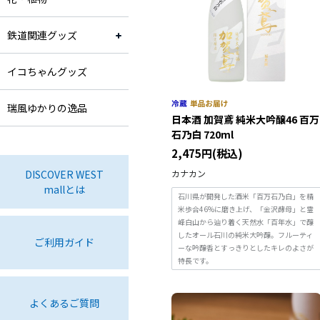
鉄道関連グッズ
イコちゃんグッズ
瑞風ゆかりの逸品
日本酒 加賀鳶 純米大吟醸46 百万
石乃白 720ml
2,475円(税込)
DISCOVER WEST
カナカン
mallとは
石川県が開発した酒米「百万石乃白」を精
米歩合46%に磨き上げ、「金沢酵母」と霊
峰白山から辿り着く天然水「百年水」で醸
したオール石川の純米大吟醸。フルーティ
ご利用ガイド
ーな吟醸香とすっきりとしたキレのよさが
特長です。
よくあるご質問