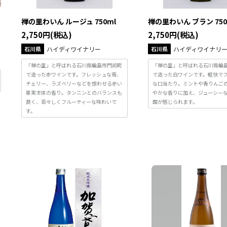
禅の里わいん ルージュ 750ml
禅の里わいん ブラン 750
2,750円(税込)
2,750円(税込)
石川県
ハイディワイナリー
石川県
ハイディワイナリ
「禅の里」と呼ばれる石川県輪島市門前町
「禅の里」と呼ばれる石川県輪
で造った赤ワインです。フレッシュな苺、
で造った白ワインです。軽快で
チェリー、ラズベリーなどを想わせる赤い
な口当たり。ミントや青りんご
果実主体の香り。タンニンとのバランスも
やかな香りに加え、ジューシー
良く、若々しくフルーティーな味わいで
酸が感じられます。
す。