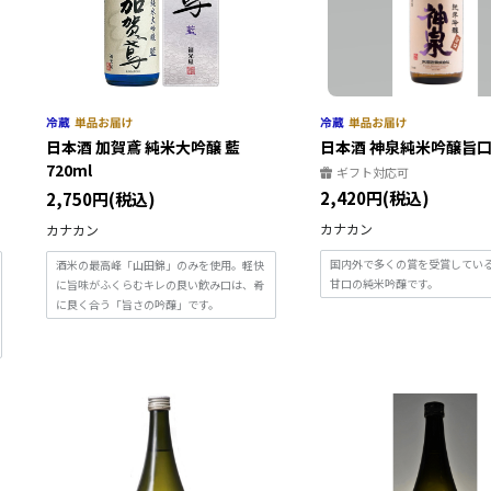
日本酒 加賀鳶 純米大吟醸 藍
日本酒 神泉純米吟醸旨口 
720ml
ギフト対応可
2,420円(税込)
2,750円(税込)
カナカン
カナカン
国内外で多くの賞を受賞してい
酒米の最高峰「山田錦」のみを使用。軽快
甘口の純米吟醸です。
に旨味がふくらむキレの良い飲み口は、肴
に良く合う「旨さの吟醸」です。