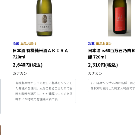
日本酒 有機純米酒ＡＫＩＲＡ
日本酒 is68百万石乃白
720ml
醸 720ml
2,640円(税込)
2,310円(税込)
カナカン
カナカン
有機農産物としての厳しい基準をクリアし
石川県オリジナル酒米品種「百
た有機米を使用。丸みのある口当たりで旨
を100％使用した純米大吟醸で
味と酸味が調和し、やや濃醇でコクのある
味わいが特徴の有機純米酒です。