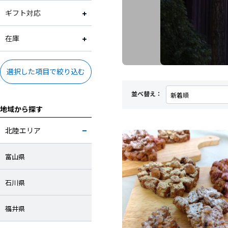
お酒
2,001円～3,000円
常温
ギフト対応
3,001円～4,000円
冷蔵
ギフト対応可
在庫
4,001円～5,000円
冷凍
ギフト対応不可
在庫あり
選択した項目で絞り込む
5,001円～10,000円
並べ替え：
地域から探す
10,001円～
北陸エリア
富山県
石川県
福井県