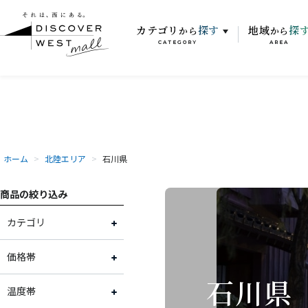
カテゴリ
探す
地域
探
から
から
CATEGORY
AREA
ホーム
>
北陸エリア
>
石川県
商品の絞り込み
カテゴリ
スイーツ
価格帯
石川県
加工品
～2,000円
温度帯