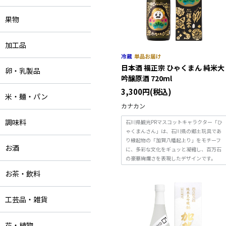
果物
加工品
日本酒 福正宗 ひゃくまん 純米大
卵・乳製品
吟醸原酒 720ml
3,300円(税込)
米・麺・パン
カナカン
調味料
石川県観光PRマスコットキャラクター「ひ
ゃくまんさん」は、石川県の郷土玩具であ
り縁起物の「加賀八幡起上り」をモチーフ
お酒
に、多彩な文化をギュッと凝縮し、百万石
の豪華絢爛さを表現したデザインです。
お茶・飲料
工芸品・雑貨
花・植物