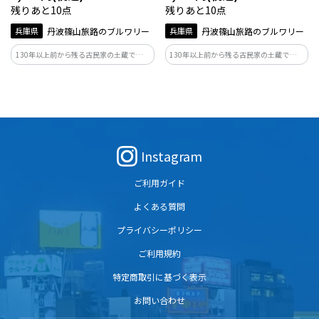
残りあと10点
残りあと10点
兵庫県
丹波篠山旅路のブルワリー
兵庫県
丹波篠山旅路のブルワリー
130年以上前から残る古民家の土蔵で熟成
130年以上前から残る古民家の土蔵で熟成
させ、極め細やかな泡立ち、芳醇で複雑
させ、極め細やかな泡立ち、芳醇で複雑
味とコクのあるビールに仕上げました。
味とコクのあるビールに仕上げました。
酵母が生きていて熟成が進むので、時間
酵母が生きていて熟成が進むので、時間
の経過と共に変化する味わいもお楽しみ
の経過と共に変化する味わいもお楽しみ
いただけます。
いただけます。
Instagram
ご利用ガイド
よくある質問
プライバシーポリシー
ご利用規約
特定商取引に基づく表示
お問い合わせ