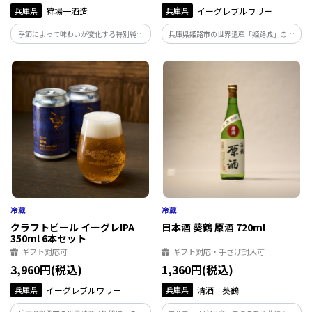
兵庫県
狩場一酒造
兵庫県
イーグレブルワリー
季節によって味わいが変化する特別純米
兵庫県姫路市の世界遺産「姫路城」の麓
酒の生酒です。12月～4月頃のしぼりたて
に姫路市初のクラフトビール醸造所とし
の時期は、新酒ならではのフレッシュな
て誕生。 姫路城をあしらった特別ラベル
味わいで、5月～11月は氷温で貯蔵するこ
の姫路IPAを6本セットでお届けいたしま
とでまろやかさと深みが出てきます。
す。
クラフトビール イーグレIPA
日本酒 葵鶴 原酒 720ml
350ml 6本セット
ギフト対応可
ギフト対応・手さげ封入可
3,960円(税込)
1,360円(税込)
兵庫県
イーグレブルワリー
兵庫県
清酒 葵鶴