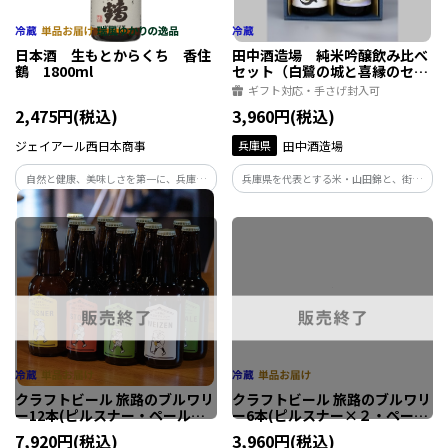
日本酒 生もとからくち 香住
田中酒造場 純米吟醸飲み比べ
鶴 1800ml
セット（白鷺の城と喜縁のセッ
ト）
ギフト対応・手さげ封入可
2,475円(税込)
3,960円(税込)
ジェイアール西日本商事
兵庫県
田中酒造場
自然と健康、美味しさを第一に、兵庫県
兵庫県を代表とする米・山田錦と、街お
産米を100％使用し、伝統技法「生もと」
こしにより復活した米・野条穂のワワク
で手間暇かけ、きめの細やかさと深い味
ワクする飲み比べは、意表を突く愉しさ
わいを醸しました。
が待っています。
クラフトビール 旅路のブルワリ
クラフトビール 旅路のブルワリ
ー12本(ピルスナー・ペールエ
ー6本(ピルスナー×２・ペール
ール・スタウト・ヴァイツェン)
エール×２・スタウト・ヴァイ
7,920円(税込)
3,960円(税込)
ツェン)