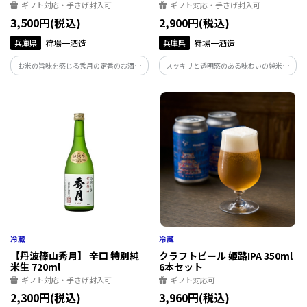
ギフト対応・手さげ封入可
ギフト対応・手さげ封入可
3,500円(税込)
2,900円(税込)
兵庫県
狩場一酒造
兵庫県
狩場一酒造
お米の旨味を感じる秀月の定番のお酒。
スッキリと透明感のある味わいの純米大
丹波篠山の豊かな自然の中で、丹波杜氏
吟醸と、辛口で飲みごたえのある特別純
の技により丁寧に仕込まれた特別純米酒
米生、爽やかな甘えが特徴の生貯蔵酒の3
です。１年以上貯蔵することで落ち着いた
種類の飲み比べセットです。丹波篠山の豊
味になり、和食中心に食事に寄り添うお
かな自然の中で醸された地酒をお楽しみ
酒です。
ください。
【丹波篠山秀月】 辛口 特別純
クラフトビール 姫路IPA 350ml
米生 720ml
6本セット
ギフト対応・手さげ封入可
ギフト対応可
2,300円(税込)
3,960円(税込)