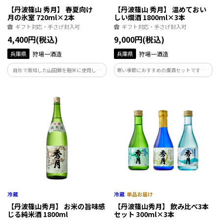
【丹波篠山 秀月】 春夏向け
【丹波篠山 秀月】 温めておい
月の氷室 720ml×2本
しい燗酒 1800ml×3本
ギフト対応・手さげ封入可
ギフト対応・手さげ封入可
4,400円(税込)
9,000円(税込)
兵庫県
狩場一酒造
兵庫県
狩場一酒造
自社で栽培した山田錦を麹米に使用し、
寒い季節におすすめの燗酒セットです。ど
爽やかな甘い香りを感じる夏酒です。しっ
のお酒も程よく熟成させており、温めて
かり冷やして飲むと暑さも和らぐ美味し
飲むと旨味が増す燗上がりするお酒です。
さです。辛口の特別純米生酒と、やや甘口
大容量の1800mlを３本。心ゆくまで秀月
の生酒、秀月の夏酒として人気です。
のお燗をお楽しみください。
【丹波篠山秀月】 お米の旨味感
【丹波篠山秀月】 飲み比べ3本
じる純米酒 1800ml
セット 300ml×3本