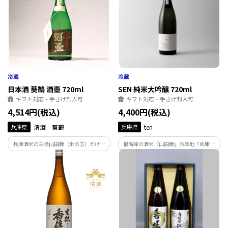
日本酒 葵鶴 酒壺 720ml
SEN 純米大吟醸 720ml
ギフト対応・手さげ封入可
ギフト対応・手さげ封入可
4,514円(税込)
4,400円(税込)
兵庫県
清酒 葵鶴
兵庫県
ten
兵庫酒米の王様山田錦（米の芯）だけを
最高峰の酒米『山田錦』の産地「兵庫・
原料に米をよく溶かし醸した純米大吟
加西」より、農家林家が手がける日本酒
醸。まろやかな旨味とキレのある酸味の
をお届けします。女性の方や若い方など幅
バランスが絶妙。パリで行われた日本酒
広い方に満足いただいているSENの代表銘
コンクールKura Masterでプラチナ賞受
柄。贈り物にも人気です。
賞！