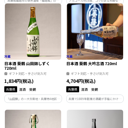
兵庫県姫路市の世界遺産「姫路城」の麓
アルコール分18度、コクのある芳醇な味
に姫路市初のクラフトビール醸造所とし
わいでインパクトのあるお酒です。抜群の
て誕生。 フラッグシップビールのイーグ
切れ味と深い味わいで呑み飽きしませ
レ(しらさぎ)IPAを6本セットでお届けいた
ん。アルコール度数がやや高いので飲み
します。
過ぎにご注意を。
日本酒 葵鶴 山田錦しずく
日本酒 葵鶴 大吟古酒 720ml
720ml
ギフト対応・手さげ封入可
ギフト対応・手さげ封入可
1,834円(税込)
4,704円(税込)
兵庫県
清酒 葵鶴
兵庫県
清酒 葵鶴
「山田錦」の一大生産地・兵庫特A地区三
兵庫で1889年創業の酒蔵が手塩にかけた
木市から透明感あふれる純米酒をお届け
純米大吟醸の9年古酒。従来の日本酒の常
します！
識をくつがえすお酒です。