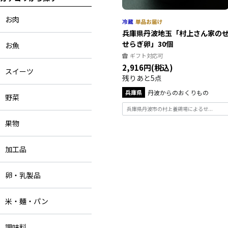
お肉
兵庫県丹波地玉「村上さん家の
せらぎ卵」30個
お魚
ギフト対応可
2,916円(税込)
スイーツ
残りあと5点
兵庫県
丹波からのおくりもの
野菜
兵庫県丹波市の村上養鶏場によるせ...
果物
加工品
卵・乳製品
米・麺・パン
調味料