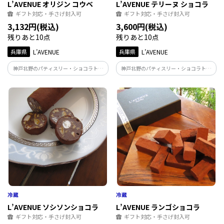
L’AVENUE オリジン コウベ
L’AVENUE テリーヌ ショコラ
ギフト対応・手さげ封入可
ギフト対応・手さげ封入可
3,132円(税込)
3,600円(税込)
残りあと10点
残りあと10点
兵庫県
L’AVENUE
兵庫県
L’AVENUE
神戸北野のパティスリー・ショコラトリ
神戸北野のパティスリー・ショコラトリ
ー「L'AVENUE」の『ORIGINE KOBE』 コ
ー「L'AVENUE」の『TERRINE
ーヒー風味のブラウニーをタルト生地と
CHOCOLAT』 オリジナルブレンドのチョ
ダックワーズでサンド ソーテルヌワイン
コレートを使用した 力強いカカオの薫り
に漬込んだレーズンのアクセント
と、口の中で溶けるような食感が特徴
L’AVENUE ソシソンショコラ
L’AVENUE ランゴショコラ
ギフト対応・手さげ封入可
ギフト対応・手さげ封入可