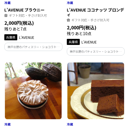
L’AVENUE ブラウニー
L’AVENUE ココナッツ ブロンデ
ィ
ギフト対応・手さげ封入可
ギフト対応・手さげ封入可
2,000円(税込)
2,000円(税込)
残りあと7点
残りあと10点
兵庫県
L’AVENUE
兵庫県
L’AVENUE
神戸北野のパティスリー・ショコラトリ
神戸北野のパティスリー・ショコラトリ
ー「L'AVENUE」の『BROWNIES』 完熟バ
ー「L'AVENUE」の『COCONUTS
ナナの薫る軽い食感のチョコレートブラ
BLONDIES』 ココナッツとホワイトチョ
ウニー 香ばしくローストした胡桃のアク
コレートのブラウニー マカダミアナッツ
セント
とクランベリーのアクセント