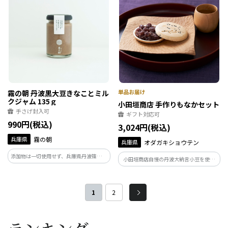
霧の朝 丹波黒大豆きなことミル
クジャム 135ｇ
小田垣商店 手作りもなかセット
手さげ封入可
ギフト対応可
990円(税込)
3,024円(税込)
兵庫県
霧の朝
兵庫県
オダガキショウテン
添加物は一切使用せず、兵庫県丹波篠山市
小田垣商店自慢の丹波大納言小豆を使用
産「丹波黒大豆」のみでつくったきなこ
した粒あんで本格的な美味しいもなかが
と国産生乳を使用した濃厚でコクのある
ご家庭で簡単に作れます。
ミルクジャムを合わせました。
1
2