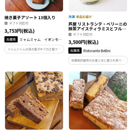
焼き菓子アソート 13個入り
ギフト対応可
芦屋 リストランテ・ベリーニの
抹茶アイスティラミスとフルー
3,753円(税込)
ツパンナコッタ【各3ケ計6ケ入
ギフト対応可
り】
兵庫県
ミャムミャム イオンモー
3,500円(税込)
ル伊丹店
ミャムミャムの焼き菓子全ての工程で手
兵庫県
Ristorante Bellini
作りにこだわって心を込めて作らせて頂
いております。 大量生産は出来ませんが
兵庫県芦屋市のお客さまに愛され育てら
商品との違いは確かにあると感じて頂け
れた名店、リストランテ・ベリーニの洗
ると思います。
練されたシェフの味をご家庭でもお楽し
みください