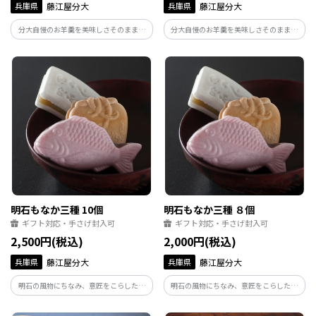
兵庫県
藤江屋分大
兵庫県
藤江屋分大
分大自慢のお羊羹を美味しさそのままで
分大自慢のお羊羹を美味しさそのままで
てのひらサイズにてご用意いたしまし
てのひらサイズにてご用意いたしまし
た。 「丁稚羊羹」「梅の春」「茶の庵」
た。 「丁稚羊羹」「梅の春」「茶の庵」
「紅ほのか」風味豊かな４種類の味をお
「紅ほのか」風味豊かな４種類の味をお
楽しみください。
楽しみください。
明石もなか三種 10個
明石もなか三種 ８個
ギフト対応・手さげ封入可
ギフト対応・手さげ封入可
2,500円(税込)
2,000円(税込)
兵庫県
藤江屋分大
兵庫県
藤江屋分大
明石の風物にちなみ、意匠をこらした三
明石の風物にちなみ、意匠をこらした三
種の最中の詰め合わせです。 鯛もなか
種の最中の詰め合わせです。 鯛もなか
（こしあん）、蛸つぼ（粒あん）、たん
（こしあん）、蛸つぼ（粒あん）、たん