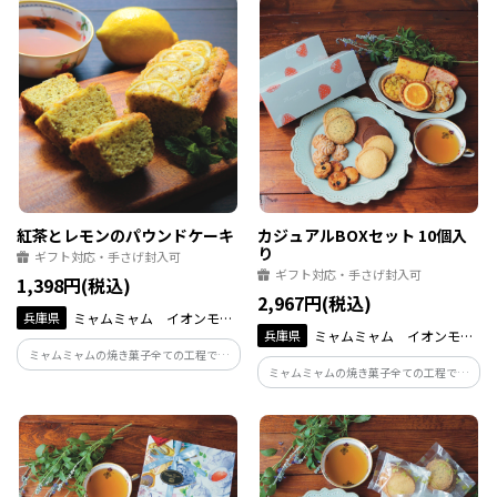
ざく（抹茶あん）。 ユニークで愛らしい
ざく（抹茶あん）。 ユニークで愛らしい
かたちと、豊かな風味がご好評をいただ
かたちと、豊かな風味がご好評をいただ
いております。
いております。
紅茶とレモンのパウンドケーキ
カジュアルBOXセット 10個入
り
ギフト対応・手さげ封入可
ギフト対応・手さげ封入可
1,398円(税込)
2,967円(税込)
兵庫県
ミャムミャム イオンモー
兵庫県
ミャムミャム イオンモー
ル伊丹店
ミャムミャムの焼き菓子全ての工程で手
ル伊丹店
ミャムミャムの焼き菓子全ての工程で手
作りにこだわって心を込めて作らせて頂
作りにこだわって心を込めて作らせて頂
いております。 大量生産は出来ませんが
いております。 大量生産は出来ませんが
商品との違いは確かにあると感じて頂け
商品との違いは確かにあると感じて頂け
ると思います。
ると思います。