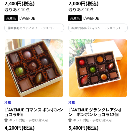
2,400円(税込)
2,000円(税込)
残りあと10点
残りあと10点
兵庫県
L’AVENUE
兵庫県
L’AVENUE
神戸北野のパティスリー・ショコラトリ
神戸北野のパティスリー・ショコラトリ
ー「L'AVENUE」のチョコレート
ー「L'AVENUE」の生チョコレート
『SAUCISSON CHOCOLAT』 香ばしくロ
『LINGOT CHOCOLAT』 なめらかな口ど
ーストしたナッツとマシュマロを加えた
けの中に力強いカカオの薫りとすっきり
チョコレートバー
とキレのある後口が特徴
L’AVENUE ロマンス ボンボンシ
L’AVENUE グランクレアシオ
ョコラ9個
ン ボンボンショコラ12個
ギフト対応・手さげ封入可
ギフト対応・手さげ封入可
4,200円(税込)
5,400円(税込)