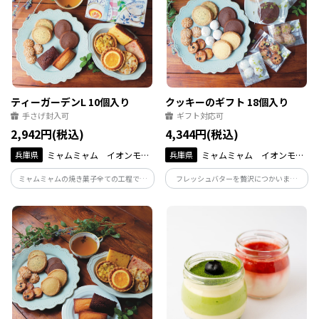
ティーガーデンL 10個入り
クッキーのギフト 18個入り
手さげ封入可
ギフト対応可
2,942円(税込)
4,344円(税込)
兵庫県
ミャムミャム イオンモー
兵庫県
ミャムミャム イオンモー
ル伊丹店
ル伊丹店
ミャムミャムの焼き菓子全ての工程で手
フレッシュバターを贅沢につかいまし
作りにこだわって心を込めて作らせて頂
た。5種類のサブレ（紅茶・レモン・チョ
いております。 大量生産は出来ませんが
コ・チーズ・ヘーゼルナッツ）とブール
商品との違いは確かにあると感じて頂け
ドネージュを各3個ずつ詰め合わせまし
ると思います。
た。