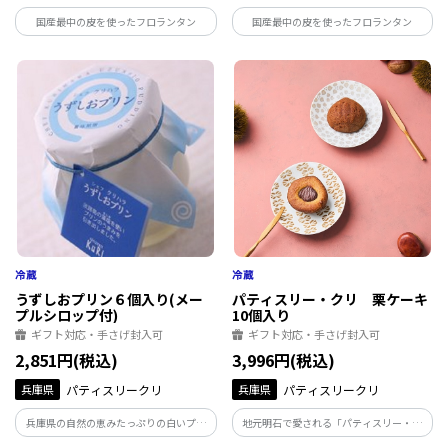
国産最中の皮を使ったフロランタン
国産最中の皮を使ったフロランタン
うずしおプリン６個入り(メー
パティスリー・クリ 栗ケーキ
プルシロップ付)
10個入り
ギフト対応・手さげ封入可
ギフト対応・手さげ封入可
2,851円(税込)
3,996円(税込)
兵庫県
パティスリークリ
兵庫県
パティスリークリ
兵庫県の自然の恵みたっぷりの白いプリ
地元明石で愛される「パティスリー・ク
ン
リ」の名物ケーキ