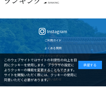
ランキング
RANKING
Instagram
ご利用ガイド
よくある質問
プライバシーポリシー
このウェブサイトではサイトの利便性の向上を目
ご利用規約
的にクッキーを使用します。 ブラウザの設定に
承諾する
よりクッキーの機能を変更することもできます。
特定商取引に基づく表示
サイトを閲覧いただく際には、クッキーの使用に
お問い合わせ
同意いただく必要があります。
ジェイアール西日本商事が販売する商品以外の商品に関する販売会社概
要
サイトのご利用について