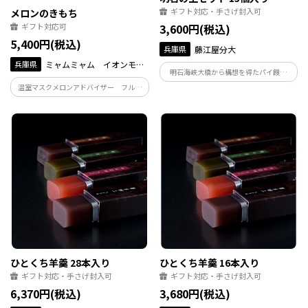
ギフト対応・手さげ封入可
メロンのきもち
ギフト対応可
3,600円(税込)
5,400円(税込)
兵庫県
藤江屋分大
兵庫県
ミャムミャム イオンモー
明石海峡大橋から構想を得たパイ饅頭
ル伊丹店
「かけはし」と、源氏物語の蔦の細道由
温室マスクメロンアドバイザー フルー
来のみるく饅頭「かよひ路」の詰め合わ
ツ & ベジタブルジュニアマイスター
せ。
二つの資格を持つフルーツのソムリエが
厳選してお届けします。
ひとくち羊羹 28本入り
ひとくち羊羹 16本入り
ギフト対応・手さげ封入可
ギフト対応・手さげ封入可
6,370円(税込)
3,680円(税込)