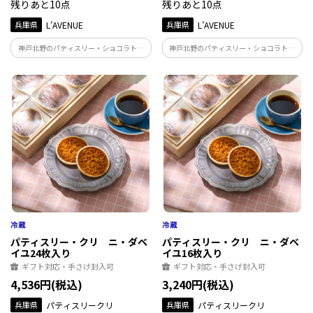
残りあと10点
残りあと10点
兵庫県
L’AVENUE
兵庫県
L’AVENUE
神戸北野のパティスリー・ショコラトリ
神戸北野のパティスリー・ショコラトリ
ー「L'AVENUE」のボンボンショコラ
ー「L'AVENUE」のボンボンショコラ
『ROMANCE』 フルーティーなフレーバ
『GRAND CREATION』 フルーツフレーバ
ーを多く集めたカラフルなアソート
ーやプラリネ、シンプルなガナッシュ等
バランスの良いデギスタシオンBOX
パティスリー・クリ ニ・ダベ
パティスリー・クリ ニ・ダベ
イユ24枚入り
イユ16枚入り
ギフト対応・手さげ封入可
ギフト対応・手さげ封入可
4,536円(税込)
3,240円(税込)
兵庫県
パティスリークリ
兵庫県
パティスリークリ