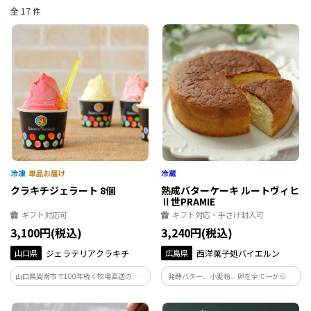
全 17 件
クラキチジェラート 8個
熟成バターケーキ ルートヴィヒ
Ⅱ世PRAMIE
ギフト対応可
ギフト対応・手さげ封入可
3,100円(税込)
3,240円(税込)
山口県
ジェラテリアクラキチ
広島県
西洋菓子処バイエルン
山口県周南市で100年続く牧場直送の朝搾
発酵バター、小麦粉、卵を全て一から拘
りミルクを使用したジェラートをはじ
り抜き、一つ一つの素材の熟成のタイミン
め、厳選した6フレーバーを8個でセット
グを見極め、ワンランク上の「熟成バタ