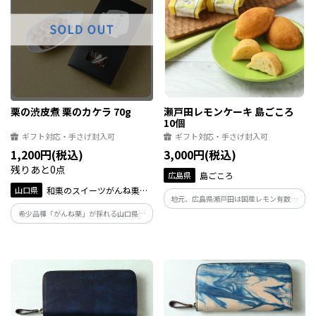
栗の渋皮煮 栗のカケラ 70g
瀬戸田レモンケーキ 島ごころ
10個
ギフト対応・手さげ封入可
ギフト対応・手さげ封入可
1,200円(税込)
3,000円(税込)
残りあと0点
広島県
島ごころ
山口県
和栗のスイーツがんね栗の
地元、広島県瀬戸田は国産レモン有数の
里
産地。レモンの果皮のみを丁寧に刻んで
希少品種「がんね栗」が採れる山口県岩
作った自家製ジャムを、特別な小麦粉の
国市で、栗山の管理から菓子製造まで手
生地に練り込み仕上げました。爽やかな
掛ける事業者が作った、がんね栗の渋皮
香りが広がり、しっとりして口どけの良
煮を焼成した、旨味が詰まった逸品。贅
いスイーツです。
沢なおやつに、晩酌のお供に。