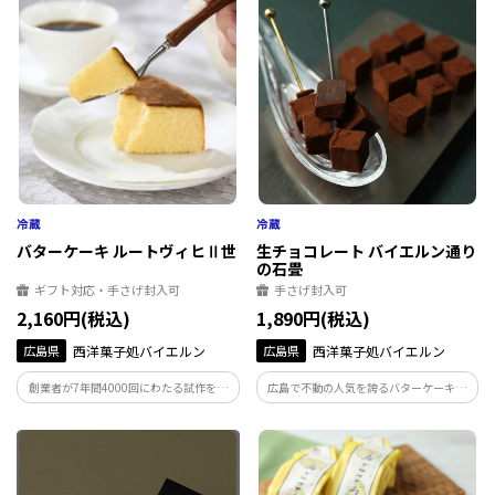
に。どれも素材本来の味を存分に生かし
ーケーキ」が完成しました。ふわっと広
た繊細な味わいが楽しめます。
がる発酵バターの香りを、まずはお楽し
みください。
バターケーキ ルートヴィヒⅡ世
生チョコレート バイエルン通り
の石畳
ギフト対応・手さげ封入可
手さげ封入可
2,160円(税込)
1,890円(税込)
広島県
西洋菓子処バイエルン
広島県
西洋菓子処バイエルン
創業者が7年間4000回にわたる試作を重
広島で不動の人気を誇るバターケーキを
ね、漸く完成に至った広島で不動の人気
手掛ける洋菓子店が作った、口の中です
を誇るバターケーキ「ルートヴィヒⅡ
っと溶け、チョコレートが広がり、後味
世」。しっとりとやわらかい味わいが、
にほんのりビターな余韻が残る、こだわ
子供から大人まで愛される秘訣です。
りが詰まった幸せの生チョコレート。