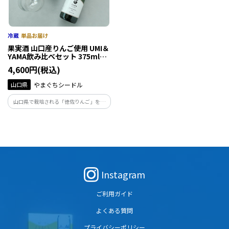
果実酒 山口産りんご使用 UMI＆
YAMA飲み比べセット 375ml２
本
4,600円(税込)
山口県
やまぐちシードル
山口県で栽培される「徳佐りんご」を使
用したスパークリングワイン。徳佐りんご
は甘さが特徴で安心安全な栽培方法で育
てられています。
Instagram
ご利用ガイド
よくある質問
プライバシーポリシー