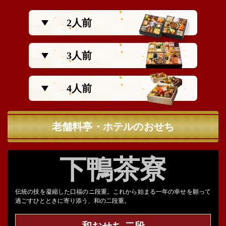
2人前
3人前
4人前
老舗料亭・ホテルのおせち
下鴨茶寮
伝統の技を凝縮した口福のニ段重。これから始まる一年の幸せを願って
過ごすひとときに寄り添う、和の二段重。
和おせち 二段