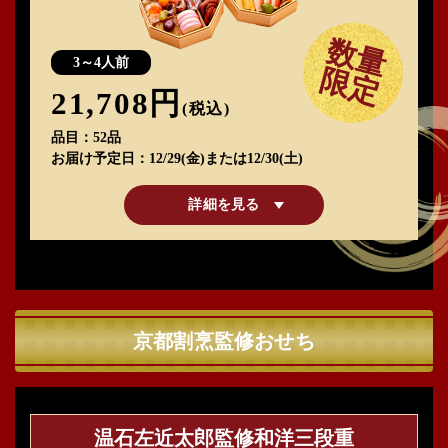
数量
3～4人前
限定
21,708円
(税込)
品目
52品
お届け予定日
12/29(金)または12/30(土)
詳細を見る
京都割烹監修おせち
温石左近太郎監修和洋三段重