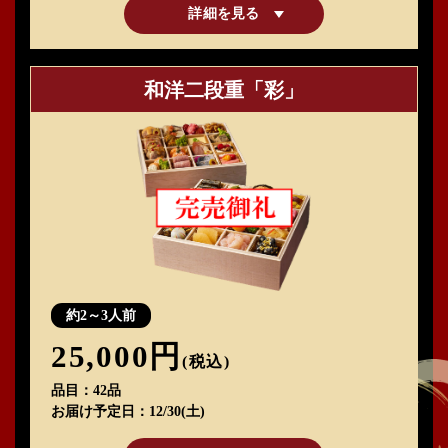
詳細を見る
和洋二段重「彩」
約2～3人前
25,000円
(税込)
品目
42品
お届け予定日
12/30(土)