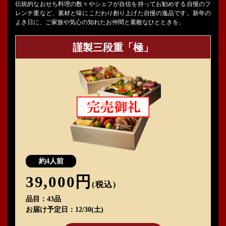
伝統的なおせち料理の数々やシェフが自信を持ってお勧めする自慢のフ
レンチ重など、素材と味にこだわり創り上げた自慢の逸品です。新年の
よき日に、ご家族や気心の知れたお仲間と素敵なひとときを。
謹製三段重「極」
約4人前
39,000円
(税込)
品目
43品
お届け予定日
12/30(土)