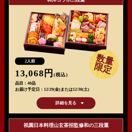
数量
2人前
限定
13,068円
(税込)
品目
40品
お届け予定日
12/29(金)または12/30(土)
詳細を見る
祇園日本料理山玄茶招監修和の三段重