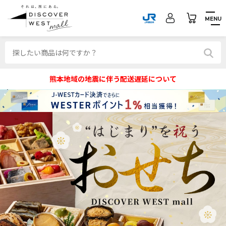
MENU
熊本地域の地震に伴う配送遅延について
お
せ
ち
特
集