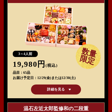
数量
3～4人前
限定
19,980円
(税込)
品目
65品
お届け予定日
12/29(金)または12/30(土)
詳細を見る
温石左近太郎監修和の二段重