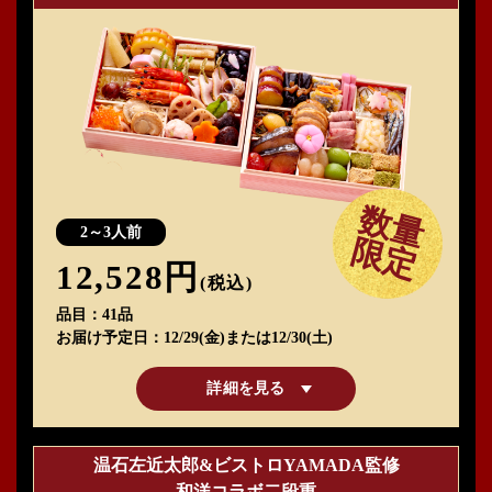
数量
2～3人前
限定
12,528円
(税込)
品目
41品
お届け予定日
12/29(金)または12/30(土)
詳細を見る
温石左近太郎&
ビストロYAMADA監修
和洋コラボ二段重