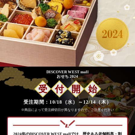
DISCOVER WEST mall
おせち 2024
受
付
開
始
受注期間：10/18（水）～12/14（木）
※商品によって受注締切日が異なりますので、ご注意ください
2024年のDISCOVER WEST mallでは、歴史ある老舗料亭・割