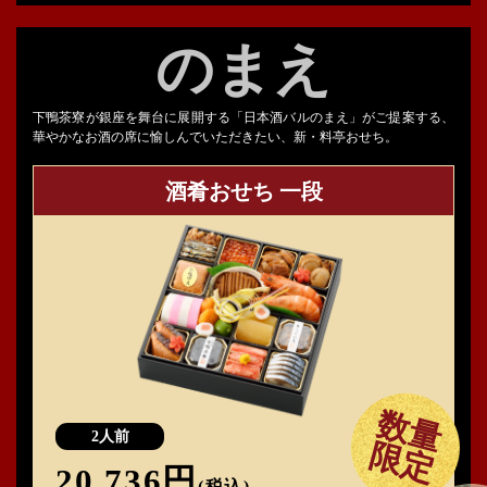
のまえ
下鴨茶寮が銀座を舞台に展開する「日本酒バルのまえ」がご提案する、
華やかなお酒の席に愉しんでいただきたい、新・料亭おせち。
酒肴おせち 一段
数量
2人前
限定
20,736円
(税込)