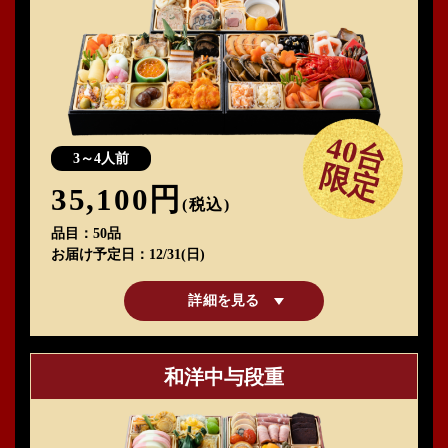
40台
3～4人前
限定
35,100円
(税込)
品目
50品
お届け予定日
12/31(日)
詳細を見る
和洋中与段重