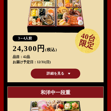
40台
3～4人前
限定
24,300円
(税込)
品目
42品
お届け予定日
12/31(日)
詳細を見る
和洋中一段重