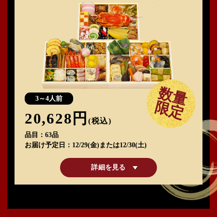
数量
3～4人前
限定
20,628円
(税込)
品目
63品
お届け予定日
12/29(金)または12/30(土)
詳細を見る