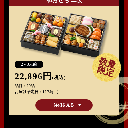
数量
2～3人前
限定
22,896円
(税込)
品目
29品
お届け予定日
12/30(土)
詳細を見る