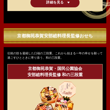
詳細を見る
京都御苑恭賀安部総料理長監修おせち
伝統の技を凝縮した口福の三段重。これから始まる一年の幸せを願って
過ごすひとときに寄り添う、和の三段重。
京都御苑恭賀・国民公園協会
安部総料理長監修 和の三段重