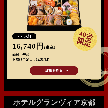
40台
2～3人前
限定
16,740円
(税込)
品目
40品
お届け予定日
12/31(日)
詳細を見る
ホテルグランヴィア京都