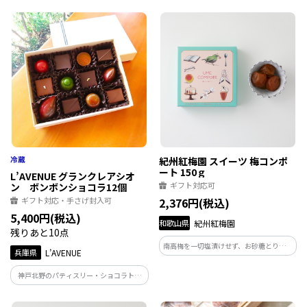
『ROMANCE』 フルーティーなフレーバ
けの中に力強いカカオの薫りとすっきり
ーを多く集めたカラフルなアソート
とキレのある後口が特徴
紀州紅梅園 スイーツ 梅コンポ
ート 150ｇ
L’AVENUE グランクレアシオ
ギフト対応可
ン ボンボンショコラ12個
ギフト対応・手さげ封入可
2,376円(税込)
5,400円(税込)
和歌山県
紀州紅梅園
残りあと10点
南高梅を一切塩漬けせず、お砂糖とりんご
兵庫県
L’AVENUE
酢のみで仕上げました。凍らせて食べる
のがお勧めの新感覚の梅スイーツです。
神戸北野のパティスリー・ショコラトリ
ー「L'AVENUE」のボンボンショコラ
『GRAND CREATION』 フルーツフレーバ