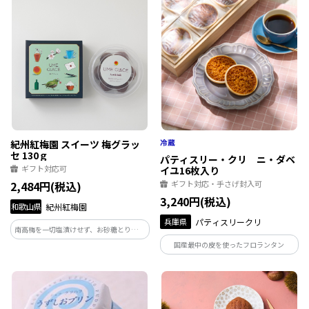
ーやプラリネ、シンプルなガナッシュ等
バランスの良いデギスタシオンBOX
紀州紅梅園 スイーツ 梅グラッ
セ 130ｇ
パティスリー・クリ ニ・ダベ
ギフト対応可
イユ16枚入り
2,484円(税込)
ギフト対応・手さげ封入可
3,240円(税込)
和歌山県
紀州紅梅園
兵庫県
パティスリークリ
南高梅を一切塩漬けせず、お砂糖とりんご
酢のみで仕上げました。凝縮された濃厚
国産最中の皮を使ったフロランタン
な甘みと味わいをお楽しみくださいま
せ。