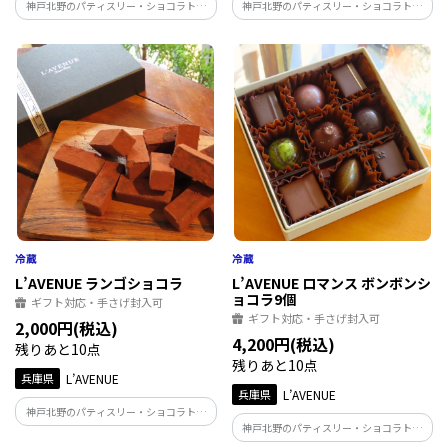
神戸北野のパティスリー・ショコラトリ
神戸北野のパティスリー・ショコラトリ
ー「L'AVENUE」の『TERRINE
ー「L'AVENUE」のチョコレート
CHOCOLAT』 オリジナルブレンドのチョ
『SAUCISSON CHOCOLAT』 香ばしくロ
コレートを使用した 力強いカカオの薫り
ーストしたナッツとマシュマロを加えた
と、口の中で溶けるような食感が特徴
チョコレートバー
L’AVENUE ランゴショコラ
L’AVENUE ロマンス ボンボンシ
ョコラ9個
ギフト対応・手さげ封入可
ギフト対応・手さげ封入可
2,000円(税込)
4,200円(税込)
残りあと10点
残りあと10点
兵庫県
L’AVENUE
兵庫県
L’AVENUE
神戸北野のパティスリー・ショコラトリ
神戸北野のパティスリー・ショコラトリ
ー「L'AVENUE」の生チョコレート
ー「L'AVENUE」のボンボンショコラ
『LINGOT CHOCOLAT』 なめらかな口ど