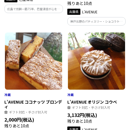
残りあと10点
広島で煎餅一筋75年、巴屋清信が心を込
兵庫県
L’AVENUE
めてお作りする宮島さんです。
神戸北野のパティスリー・ショコラトリ
ー「L'AVENUE」の『BROWNIES』 完熟バ
ナナの薫る軽い食感のチョコレートブラ
ウニー 香ばしくローストした胡桃のアク
セント
L’AVENUE ココナッツ ブロンデ
L’AVENUE オリジン コウベ
ィ
ギフト対応・手さげ封入可
ギフト対応・手さげ封入可
3,132円(税込)
2,000円(税込)
残りあと10点
残りあと10点
兵庫県
L’AVENUE