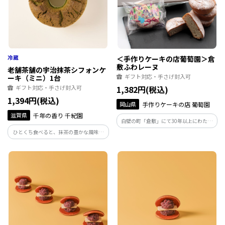
＜手作りケーキの店葡萄園＞倉
敷ふわレーヌ
老舗茶舗の宇治抹茶シフォンケ
ギフト対応・手さげ封入可
ーキ（ミニ）1台
ギフト対応・手さげ封入可
1,382円(税込)
1,394円(税込)
岡山県
手作りケーキの店 葡萄園
滋賀県
千年の香り 千紀園
白壁の町「倉敷」にて30年以上にわたり
愛されてきた老舗洋菓子店＜葡萄園＞に
ひとくち食べると、抹茶の豊かな風味が
よる、 岡山県産小麦「でぇーれぇー
広がり、柔らかな生地が溶けるようにな
粉」を使用したふんわり食感の焼菓子で
くなっていきます。 手でちぎってもらう
す。1点ずつ全て熟練のパティシエによる
と「シュワシュワー」っと音がするほ
手作りです。
ど、空気をたっぷりと含んだフワフワ生
地です。