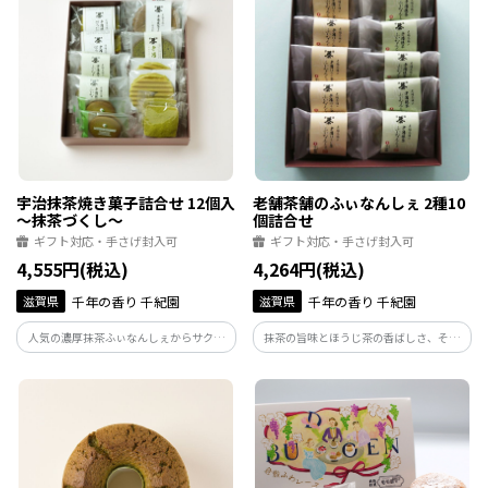
宇治抹茶焼き菓子詰合せ 12個入
老舗茶舗のふぃなんしぇ 2種10
～抹茶づくし～
個詰合せ
ギフト対応・手さげ封入可
ギフト対応・手さげ封入可
4,555円(税込)
4,264円(税込)
滋賀県
千年の香り 千紀園
滋賀県
千年の香り 千紀園
人気の濃厚抹茶ふぃなんしぇからサクサ
抹茶の旨味とほうじ茶の香ばしさ、そし
ク抹茶クッキーまで、千紀園の本格宇治
てバターの香りが濃厚に香るしっとり生
抹茶焼き菓子全種類をお楽しみいただけ
地のフィナンシェは、 くつろぎの時間に
る7種12個入の詰合せです。
ぴったりのスイーツです。