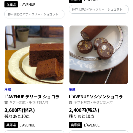
兵庫県
L’AVENUE
神戸北野のパティスリー・ショコラトリ
神戸北野のパティスリー・ショコラトリ
ー「L'AVENUE」の『ORIGINE KOBE』 コ
ー「L'AVENUE」の『COCONUTS
ーヒー風味のブラウニーをタルト生地と
BLONDIES』 ココナッツとホワイトチョ
ダックワーズでサンド ソーテルヌワイン
コレートのブラウニー マカダミアナッツ
に漬込んだレーズンのアクセント
とクランベリーのアクセント
L’AVENUE テリーヌ ショコラ
L’AVENUE ソシソンショコラ
ギフト対応・手さげ封入可
ギフト対応・手さげ封入可
3,600円(税込)
2,400円(税込)
残りあと10点
残りあと10点
兵庫県
L’AVENUE
兵庫県
L’AVENUE