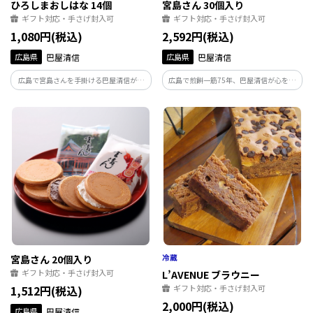
ひろしまおしはな 14個
宮島さん 30個入り
ギフト対応・手さげ封入可
ギフト対応・手さげ封入可
1,080円(税込)
2,592円(税込)
広島県
巴屋清信
広島県
巴屋清信
広島で宮島さんを手掛ける巴屋清信が手
広島で煎餅一筋75年、巴屋清信が心を込
焼きでお届けする「ひろしまおしはな」
めてお作りする宮島さんです。
です。
宮島さん 20個入り
ギフト対応・手さげ封入可
L’AVENUE ブラウニー
1,512円(税込)
ギフト対応・手さげ封入可
2,000円(税込)
広島県
巴屋清信