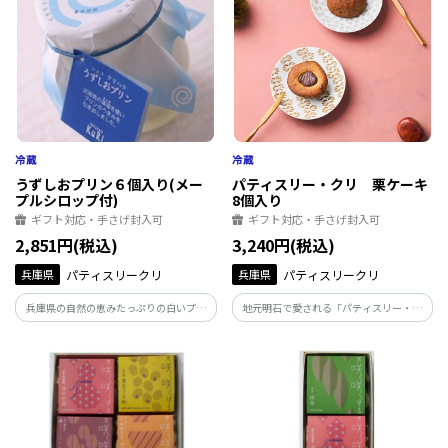
うずしおプリン６個入り(メー
パティスリー・クリ 栗ケーキ
プルシロップ付)
8個入り
ギフト対応・手さげ封入可
ギフト対応・手さげ封入可
2,851円(税込)
3,240円(税込)
兵庫県
パティスリークリ
兵庫県
パティスリークリ
兵庫県の自然の恵みたっぷりの白いプリ
地元明石で愛される「パティスリー・ク
ン
リ」の名物ケーキ