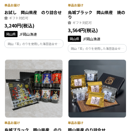
お試し 岡山県産 のり詰合せ
烏城ブラック 岡山県産 焼の
り
ギフト対応可
ギフト対応可
3,240円(税込)
3,564円(税込)
岡山県
JF岡山漁連
岡山県
JF岡山漁連
岡山「若」のりを使用した海苔詰合せ。
岡山「若」のりを使用した海苔詰合せ。
岡山「若」のりは、岡山県で養殖された
岡山「若」のりは、岡山県で養殖された
海苔で、1番摘み・2番摘みの上質な海苔
海苔で、1番摘み・2番摘みの上質な海苔
だけを使用した商品となっております。海
だけを使用した商品となっております。海
苔の風味・歯切れ・香りをご堪能くださ
苔の風味・歯切れ・香りをご堪能くださ
い。
い。
烏城ブラック 岡山県産 のり
岡山県産 のり詰合せ