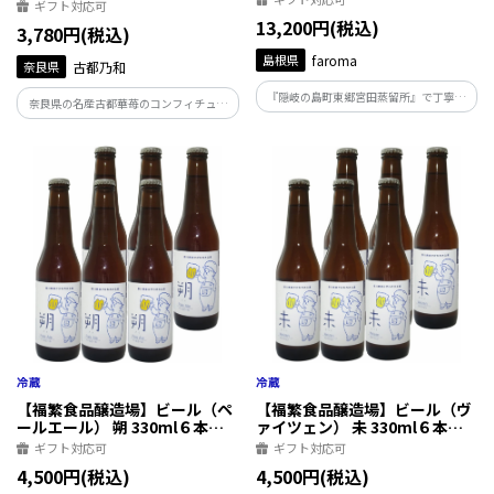
ギフト対応可
13,200円(税込)
3,780円(税込)
島根県
faroma
奈良県
古都乃和
『隠岐の島町東郷宮田蒸留所』で丁寧に
奈良県の名産古都華苺のコンフィチュー
抽出した、希少なエッセンシャルオイ
ル入りロールケーキ。 しっとりと焼き上
ル。木部と、枝葉を別々に蒸留し、2種の
げたいちご生地にいちごクリームと古都
香りを抽出しています。 ～樹木の凛とし
華苺のコンフィチュールを贅沢に使用し
た強さと 趣ある華やかな いにしえの森の
た。奈良ならではのロールケーキ。
香り～
【福繁食品醸造場】ビール（ペ
【福繁食品醸造場】ビール（ヴ
ールエール） 朔 330ml６本セ
ァイツェン） 未 330ml６本セ
ット
ット
ギフト対応可
ギフト対応可
4,500円(税込)
4,500円(税込)