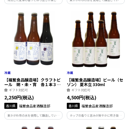
る黒いビール。しっかりめの味わいなの
す。焙煎麦芽の香りとほろ苦さが楽しめ、
に、後味すっきり。一日の疲れを癒すべ
後味はすっきり。フルーティーで優しい
く、時間をかけてゆっくりと飲んでいた
飲み口や、苦味控えめな黒ビール、どん
だきたいビールです。
な料理にも合う定番ビールの６本セット
です。
【福繁食品醸造場】クラフトビ
【福繁食品醸造場】ビール（セ
ール 朔・未・宵 各１本３本
ゾン） 夏木立 330ml
セット 330ml
ギフト対応可
ギフト対応可
2,250円(税込)
4,500円(税込)
香川県
福繁食品麦酒醸造部
香川県
福繁食品麦酒醸造部
東かがわ市の水を使用して醸造していま
ホップの香りと苦みが爽やかに吹き抜け
す。焙煎麦芽の香りとほろ苦さが楽しめ、
るドライな味わい。暑さの中で飲むのに
後味はすっきり。フルーティーで優しい
ぴったりな、夏季限定ビールです。