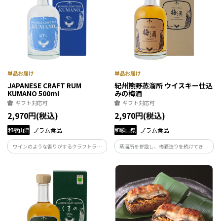
JAPANESE CRAFT RUM
紀州熊野蒸溜所 ウイスキー仕込
KUMANO 500ml
みの梅酒
ギフト対応可
ギフト対応可
2,970円(税込)
2,970円(税込)
和歌山県
プラム食品
和歌山県
プラム食品
ワインのような香りがするクラフトラム
蒸溜所を併設し、梅酒造りを続けてきた
沖縄県産の黒糖を「梅から採取した当社
当社だからこそ生まれた梅酒。 2019年に
独自の酵母」で発酵させ蒸溜する事によ
開設した「紀州熊野蒸溜所」 梅酒造りの
って、ラムとしては珍しい「黒糖とワイ
新たな挑戦として、自社蒸溜のモルトウ
ンのような香り」がする1本。
イスキーを用いた仕込みを行いました。