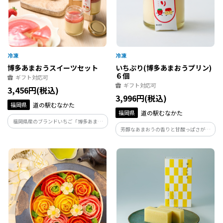
博多あまおうスイーツセット
いちぷり(博多あまおうプリン)
６個
ギフト対応可
ギフト対応可
3,456円(税込)
3,996円(税込)
福岡県
道の駅むなかた
福岡県
道の駅むなかた
福岡県産のブランドいちご「博多あまお
芳醇なあまおうの香りと甘酸っぱさが口
う」を贅沢に使用した、プリンとロール
の中に広がり、優しい味わいのプリンと
ケーキの特別なスイーツセットです。 甘
のハーモニーを楽しめます。
みと酸味のバランスが絶妙なあまおうの
魅力を存分に味わえる一品です。