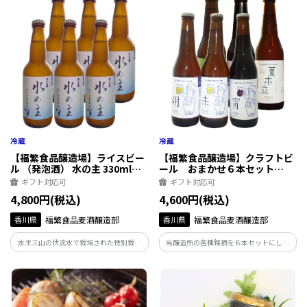
飲み口や、苦味控えめな黒ビール、どん
な料理にも合う定番ビールの３本セット
です。
【福繁食品醸造場】ライスビー
【福繁食品醸造場】クラフトビ
ル （発泡酒） 水の主 330ml６
ール おまかせ６本セット
本セット
330ml
ギフト対応可
ギフト対応可
4,800円(税込)
4,600円(税込)
香川県
福繁食品麦酒醸造部
香川県
福繁食品麦酒醸造部
水主三山の伏流水で栽培された特別栽培
当醸造所の各種銘柄を６本セットにして
米「水主米」を使ったお米のビール。米
お得な価格でお届け。セット内容は季節
麹とシャンパン酵母が協力し、日本酒を
ごと、仕込みのタイミングで変わります。
思わせるふくよかな味わいに仕上げてく
当醸造所の定番ビールから地元の産品を
れました。弊社ビールの中では高めのア
使った変わり種ビールまで、様々な味を
ルコール度数7％。
お楽しみください。