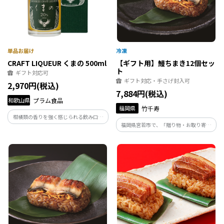
CRAFT LIQUEUR くまの 500ml
【ギフト用】鰻ちまき12個セッ
ト
ギフト対応可
ギフト対応・手さげ封入可
2,970円(税込)
7,884円(税込)
和歌山県
プラム食品
福岡県
竹千寿
柑橘類の香りを強く感じられる飲み口に
福岡県宮若市で、「贈り物・お取り寄せ
仕上げたクラフトジンをベースに 紀州産
グルメ」のちまき専門店の竹千寿が手掛
南高梅を漬け、他の梅酒にはない豊かな
ける、贈り物で人気の「鰻ちまき」
香りと、刺激的な後味のジン梅酒 クラフ
トリキュールくまの。