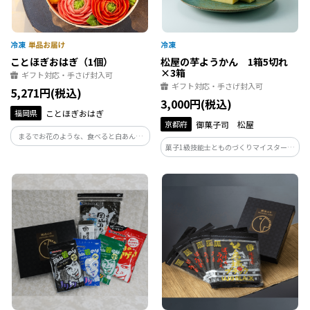
ことほぎおはぎ（1個）
松屋の芋ようかん 1箱5切れ
×3箱
ギフト対応・手さげ封入可
ギフト対応・手さげ封入可
5,271円(税込)
3,000円(税込)
福岡県
ことほぎおはぎ
京都府
御菓子司 松屋
まるでお花のような、食べると白あんの
菓子1級技能士とものづくりマイスターが
優しい甘味が広がるおはぎです。寿ぎ（こ
丹精込めて丁寧に仕上げ、口当たりのどご
とほぎ）とは、言葉で祝うこと。蓋を開
しのなめらかなお芋の優しい味わいと甘
けた瞬間に、あなたの大切な人がきっと
さが口の中にひろがり、お芋のいいとこ
笑顔になります。
ろを最大限まで引き出してます