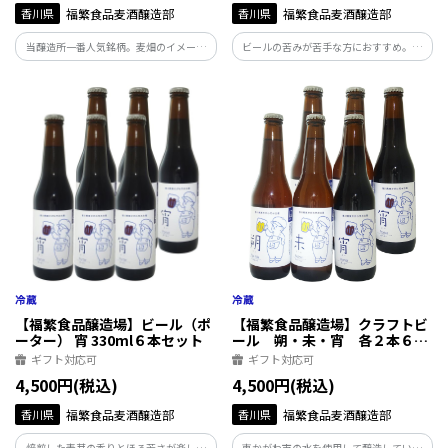
香川県
福繁食品麦酒醸造部
香川県
福繁食品麦酒醸造部
当醸造所一番人気銘柄。麦畑のイメージ
ビールの苦みが苦手な方におすすめ。大
が浮かぶ、麦の香り豊かな味わい。苦さ
麦麦芽と小麦麦芽が使われており、白味
控えめ、ほのかな甘み、後味スッキリ。
がかった色と酵母の濁りが特徴。バナナ
どんなお食事にも合わせやすく、定番ビ
にも似たフルーティーな香り、優しい飲
ールにおすすめです。
み口で、「休日の昼下がり」におすすめ
したいビールです。
【福繁食品醸造場】ビール（ポ
【福繁食品醸造場】クラフトビ
ーター） 宵 330ml６本セット
ール 朔・未・宵 各２本６本
セット 330ml
ギフト対応可
ギフト対応可
4,500円(税込)
4,500円(税込)
香川県
福繁食品麦酒醸造部
香川県
福繁食品麦酒醸造部
焙煎した麦芽の香りとほろ苦さが楽しめ
東かがわ市の水を使用して醸造していま