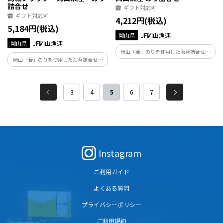
詰合せ
ギフト対応可
ギフト対応可
4,212円(税込)
5,184円(税込)
岡山県
JF岡山漁連
岡山県
JF岡山漁連
岡山「若」のりを使用した海苔詰合せ。
岡山「若」のりを使用した海苔詰合せ。
岡山「若」のりは、岡山県で養殖された
岡山「若」のりは、岡山県で養殖された
海苔で、1番摘み・2番摘みの上質な海苔
海苔で、1番摘み・2番摘みの上質な海苔
だけを使用した商品となっております。海
だけを使用した商品となっております。海
苔の風味・歯切れ・香りをご堪能くださ
3
4
5
6
7
苔の風味・歯切れ・香りをご堪能くださ
い。
い。
Instagram
ご利用ガイド
よくある質問
プライバシーポリシー
ご利用規約