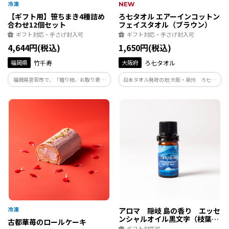
【ギフト用】笹ちまき4種詰め
ろ七タオル エアーインコットン
合わせ12個セット
フェイスタオル（ブラウン）
ギフト対応・手さげ封入可
ギフト対応・手さげ封入可
4,644円(税込)
1,650円(税込)
福岡県
竹千寿
大阪府
ろ七タオル
福岡県宮若市で、「贈り物、お取り寄せ
日本タオル発祥の地 大阪・泉州 ろ七タ
グルメ」のちまき専門店の竹千寿が手掛
オル株式会社。 ホテルや旅館御用達。ご
ける、贈り物で人気の「笹ちまき4種詰め
家庭で贅沢なひとときをお楽しみくださ
合わせ12個セット」
い。
アロマ 隠岐 島の香り エッセ
ンシャルオイル黒文字（枝葉）
古都華苺のロールケーキ
5ml
ギフト対応可