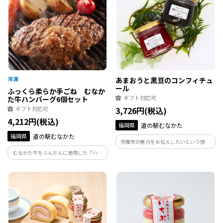
あまおうと黒豆のコンフィチュ
ール
ふっくら柔らか手ごね むなか
ギフト対応可
た牛ハンバーグ6個セット
ギフト対応可
3,726円(税込)
4,212円(税込)
福岡県
道の駅むなかた
福岡県
道の駅むなかた
宗像市の魅力をお伝えしたいという想い
で、管理栄養士である店主：相部さんが
むなかた牛をふんだんに使用した『ハン
宗像市内の農家から直接仕入れた素材を
バーグ』。 むなかた牛ハンバーグは、切
コンフィチュール専用銅鍋で1瓶1瓶丁寧
った時に滲み出るジューシーな脂が【む
に手作りしています。
なかた牛】の特徴である赤身のおいしさ
を、より一層引き立たせます。