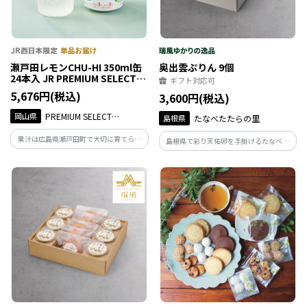
瀬戸田レモンCHU-HI 350ml缶
奥出雲ぷりん 9個
24本入 JR PREMIUM SELECT
ギフト対応可
SETOUCHI
5,676円(税込)
3,600円(税込)
岡山県
PREMIUM SELECT
島根県
たなべたたらの里
SETOUCHI
果汁は広島県瀬戸田町で大切に育てられ
島根県で彩り天佑卵を手掛けるたなべた
た瀬戸田レモンのみで作ったチューハイ
たらの里によるプリン。とろりとした口溶
です。澄んだ味わいをお楽しみください。
けと卵の風味を感じる素朴な味わいでお
果汁3%／アルコール分3%。
子様にも安心してお召し上がり頂けます。