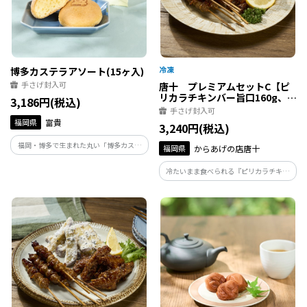
博多カステラアソート(15ヶ入)
手さげ封入可
唐十 プレミアムセットC【ピ
リカラチキンバー旨口160g、鶏
3,186円(税込)
かわ串旨だれ7本(112g)、とり
手さげ封入可
かわ旨しお100g】
福岡県
富貴
3,240円(税込)
福岡・博多で生まれた丸い「博多カステ
福岡県
からあげの店唐十
ラ」の3つの味が1箱に入りました！
冷たいまま食べられる『ピリカラチキン
バー』や、タレが際立つ『鶏かわ串』、
厳選塩で仕上げた『とりかわ』の人気商
品３種を詰め合わせたセットです。主原材
料の鶏肉、鶏皮は国産素材にこだわりま
した。