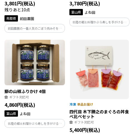
3,801円(税込)
3,780円(税込)
残りあと10点
富山県
よね田
鳥取県
前田農園
北陸の郷土料理かぶら寿しを手がけるよ
ね田がつくる鰤のほぐし身です。鰤の脂の
前田農園の一番人気のごぼう肉みそを中
り、味づくりにこだわって仕上げまし
心に美味しいご飯のおともを詰め合わせ
た。ご飯や酒の肴にはもちろん、煮物や
たセットです。うま味調味料無添加の優し
汁物にも。いろんな場面でお役立ちのソ
い味わいは、小さなお子様からお年寄り
フトふりかけです。
まで喜んでいただけると思います。
鰤の山椒ふりかけ 4個
ギフト対応可
4,860円(税込)
四代目 木下勝之のまぐろの丼食
富山県
よね田
べ比べセット
ギフト対応可
北陸の郷土料理かぶら寿しを手がけるよ
5,400円(税込)
ね田がつくる鰤のほぐし身です。鰤の脂の