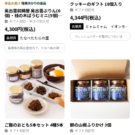
クッキーのギフト 18個入り
ギフト対応可
奥出雲前綿屋 奥出雲ぷりん(6
個)・桂の木ばうむミニ(5個)セ
4,344円(税込)
ット
ギフト対応・手さげ封入可
兵庫県
ミャムミャム イオンモー
4,300円(税込)
ル伊丹店
フレッシュバターを贅沢につかいまし
島根県
たなべたたらの里
た。5種類のサブレ（紅茶・レモン・チョ
コ・チーズ・ヘーゼルナッツ）とブール
島根県の奥出雲地方で、たなべ森の鶏舎
ドネージュを各3個ずつ詰め合わせまし
が生産している平飼い放牧卵「彩り天佑
た。
卵」を使用したプリンとバウムクーヘン
のセット。上質なたまごの風味を感じら
れるスイーツをお楽しみください。
ご飯のおとも5本セット 4種5本
鰤の山椒ふりかけ 3個
ギフト対応可
ギフト対応可