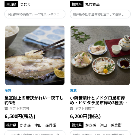
岡山県
つむぐ
福井県
丸市食品
岡山特産の高級フルーツをたっぷりと使
福井県の低水温環境を活かして養殖した
用したフルーツジュレです。完熟の果物を
程よい脂のりの「ふくいサーモン」を使
すりおろし、果物本来の味わいが感じら
用し、素材を活かす味付けで仕上げたバ
れるなめらかなジュレに仕上げました。
ラエティセットです。
皇室献上の若狭かれい一夜干し
小鯛笹漬けとノドグロ昆布締
約3枚
め・ヒゲタラ昆布締め3種食べ
比べ
ギフト対応可
ギフト対応可
6,500円(税込)
6,200円(税込)
福井県
かき孫 津田 孫兵衛
福井県
かき孫 津田 孫兵衛
天下に轟く皇室献上の若狭かれの一夜干
熟成して美味しくなった時に瞬間凍結。