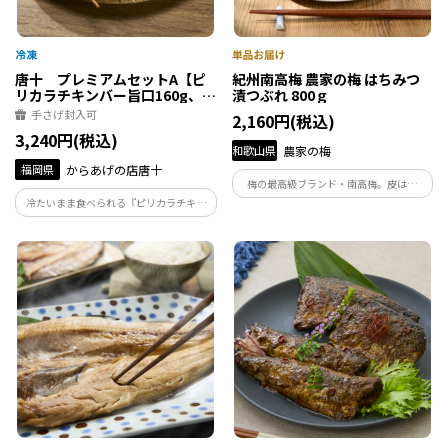
唐十 プレミアムセットA【ピ
紀州南高梅 農家の梅 はちみつ
リカラチキンバー旨口160g、鶏
漬つぶれ 800ｇ
かわ串旨だれ7本(112g)、芋か
手さげ封入可
2,160円(税込)
ら200g】
3,240円(税込)
和歌山県
農家の梅
福岡県
からあげの店唐十
梅の最高級ブランド・南高梅。皮は薄
く、身はジューシーな特性を最大限に生
冷たいまま食べられる『ピリカラチキン
かし、100年続く梅農家が丹精込めて作る
バー』や、タレが際立つ『鶏かわ串』、
「はちみつ漬」は、大粒のものを揃え、
唐十唯一のスイーツ『芋から』の人気商
絹のようになめらかな食感が特徴の逸品
品３種の詰合せです。主原材料の鶏肉、鶏
です。
皮は国産素材を、さつまいもは九州産に
こだわりました。