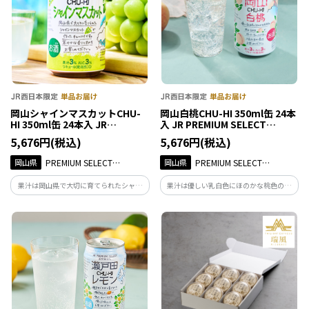
岡山シャインマスカットCHU-
岡山白桃CHU-HI 350ml缶 24本
HI 350ml缶 24本入 JR
入 JR PREMIUM SELECT
PREMIUM SELECT SETOUCHI
SETOUCHI
5,676円(税込)
5,676円(税込)
岡山県
PREMIUM SELECT
岡山県
PREMIUM SELECT
SETOUCHI
SETOUCHI
果汁は岡山県で大切に育てられたシャイ
果汁は優しい乳白色にほのかな桃色の岡
ンマスカットのみを使用。華やかな香り
山白桃 １００%のみで作ったチューハイ
と甘みをお楽しみください。果汁3%／ア
です。上品な甘さと香りをお楽しみくださ
ルコール分3%。
い。果汁3%／アルコール分3%。