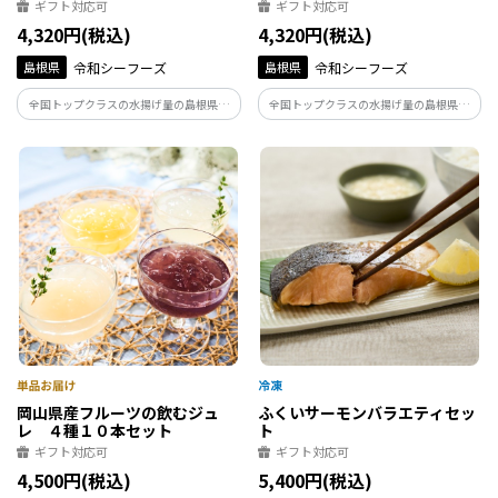
ギフト対応可
ギフト対応可
4,320円(税込)
4,320円(税込)
島根県
令和シーフーズ
島根県
令和シーフーズ
全国トップクラスの水揚げ量の島根県産
全国トップクラスの水揚げ量の島根県産
穴子を使用し、島根県浜田市にあります
穴子を使用し、島根県浜田市にあります
株式会社令和シーフーズが全国にトロト
株式会社令和シーフーズが全国にジュー
ロに仕上げた煮穴子をお届け致します。
シーな蒲焼、トロトロの煮穴子をお届け
致します。
岡山県産フルーツの飲むジュ
ふくいサーモンバラエティセッ
レ ４種１０本セット
ト
ギフト対応可
ギフト対応可
4,500円(税込)
5,400円(税込)