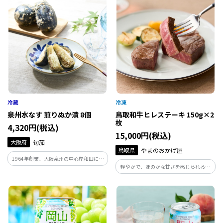
濃いお刺身、昆布の旨味で生臭みが無
しゃぶでお楽しみください。
く、鮨種やお茶漬け、しゃぶしゃぶでお
楽しみください。
泉州水なす 煎りぬか漬 8個
鳥取和牛ヒレステーキ 150g×2
枚
4,320円(税込)
15,000円(税込)
大阪府
旬茄
鳥取県
やまのおかげ屋
1964年創業、大阪泉州の中心岸和田に店
軽やかで、ほのかな甘さを感じられる最
を構える「旬茄 (しゅんか) 」。直営農園
高級のヒレステーキです。
で栽培した水なすをはじめ、地場の泉州
野菜をメインに旬のおつけものを製造・
販売しているおつけもの専門店の味をぜ
ひお試しください。