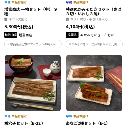
増富商店 干物セット（中） ９
特選ぬかみそだきセット（さば
種
３切・いわし３尾）
ギフト対応可
ギフト対応・手さげ封入可
5,300円(税込)
4,104円(税込)
和歌山県
増富商店
福岡県
ぬかみそだき ふじた
和歌山県田辺市にてベテランの職人が丁
ぬかみそだきは、江戸時代から北九州小
寧に開き干しあげました。
倉に伝わる郷土料理。鮮度の良い青魚を
「熟成ぬか床」を使って長時間煮込み、
骨までやわらかく仕上げました。ご飯や
お酒のお供にもってこいの逸品です。
煮穴子セット（E-22 ）
あなご2種セット（E-1）