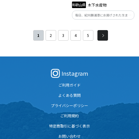
り、味づくりにこだわって仕上げまし
和歌山県
木下水産物
た。ご飯や酒の肴にはもちろん、煮物や
汁物にも。いろんな場面でお役立ちのソ
毎日、紀州勝浦港に水揚げされた生まぐ
フトふりかけです。
ろを一本一本見極めて買付しております。
創業大正年間より代々受け継いだプロの
目利きで選んだ産地直送の厳選生まぐろ
1
2
3
4
5
です。 和歌山県特産の天然生まぐろ一度
ご賞味下さい。
Instagram
ご利用ガイド
よくある質問
プライバシーポリシー
ご利用規約
特定商取引に基づく表示
お問い合わせ