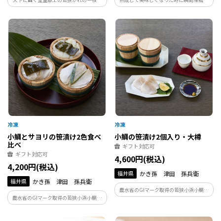
し。ほんのり甘くて上品な旨味かれの中
小鯛笹漬、ノドグロ、ヒゲタラ昆布締、
でも特別な存在の若狭物
かぎ孫女将一押しの技の集大成
小鯛とサヨリの笹漬け2色食べ
小鯛の笹漬け2個入り・大樽
比べ
ギフト対応可
ギフト対応可
4,600円(税込)
4,200円(税込)
福井県
かき孫 津田 孫兵衛
福井県
かき孫 津田 孫兵衛
農水省のGIマーク取得の若狭小浜小鯛笹
農水省のGIマーク取得の若狭小浜小鯛笹
漬け・杉の木樽で小鯛の旨味を濃縮熟成
漬けとサヨリの笹漬けの食べ比べ・杉の
させた旨味の濃いお刺身、昆布の旨味で
木箱で魚の旨味を濃縮熟成させた旨味の
生臭みが無く、鮨種やお茶漬け、しゃぶ