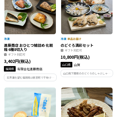
進藤商店 おひとつ鯖詰め 化粧
のどぐろ満彩セット
箱 6種8切入り
ギフト対応可
ギフト対応可
10,800円(税込)
3,402円(税込)
山口県
山賀
福岡県
有限会社進藤商店
山口県下関産ののどぐろのしゃぶしゃぶ
玄界灘を望む福岡県は新宮町で干物づく
の炙り刺し、開きのセットです。脂のリの
り百十余年。十数種類以上の味を取り揃
良いとろけるよう食感、炙ることでさら
え「銀だらみりん」に並ぶ人気の「さば
にうまみが増す魚、のどぐろのセットに
の干物」から六種類を詰合せました。
なります。のどぐろから抽出した出汁でお
楽しみください。