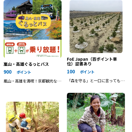
FoE Japan（百ポイント単
位）証書あり
嵐山・高雄ぐるっとバス
100
900
ポイント
ポイント
「森を守る」と一口に言っても、
嵐山・高雄を満喫！京都観光なら
その方法は様々です。
このきっぷがおトク！