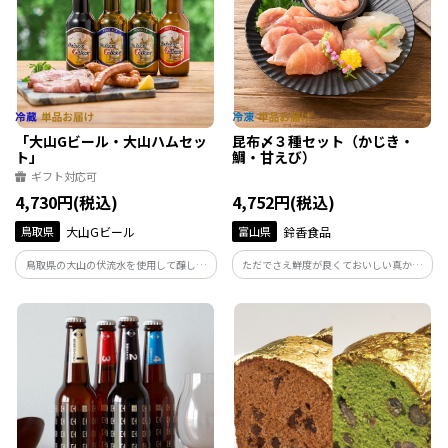
「大山Gビール・大山ハムセッ
昆布〆３種セット（かじき・
ト」
鯛・甘えび）
ギフト対応可
4,730円(税込)
4,752円(税込)
鳥取県
大山Gビール
富山県
鈴香食品
鳥取県の大山の伏流水を使用して醸した
ただでさえ鮮度が良くておいしい真かじ
クラフトビール「大山Gビール」の定番４
き、車鯛、甘エビに、昆布〆で旨味を追
種と、地元「大山ハム」ブランドで人気
加。それぞれに合わせた微調整で絶妙な
のハムとソーセージを合わせてお届けい
味わいに仕上げています。すぐに食べられ
たします。
るのに絶品な人気商品です。