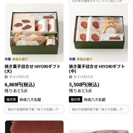
カカオの風味がダイレクトに感じられる
を詰めました。
厚みがあってしっとりした「ガナッシ
ュ」と、その魅力を引き出す極薄の「ク
ッキー」が一体化した人気の定番。
焼き菓子詰合せ HIYORIギフト
焼き菓子詰合せ HIYORIギフト
(大)
(中)
手さげ封入可
手さげ封入可
6,869円(税込)
5,508円(税込)
残りあと5点
残りあと5点
福井県
㈱森八大名閣
福井県
㈱森八大名閣
福井の老舗和菓子屋「森八大名閣」が手
福井の老舗和菓子屋「森八大名閣」が手
掛けるチョコレートブランド「山奥チョ
掛けるチョコレートブランド「山奥チョ
コレート日和」の魅力が詰まったギフト
コレート日和」の魅力が詰まったギフト
BOX。人気の生チョコサンドや、チョコ
BOX。人気の生チョコサンドや焼き菓子
レート焼き菓子など計10点入。
など計9点入。