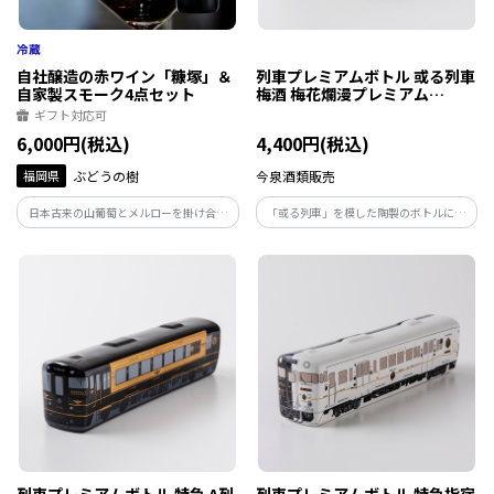
自社醸造の赤ワイン「糠塚」＆
列車プレミアムボトル 或る列車
自家製スモーク4点セット
梅酒 梅花爛漫プレミアム
500ml
ギフト対応可
6,000円(税込)
4,400円(税込)
福岡県
ぶどうの樹
今泉酒類販売
日本古来の山葡萄とメルローを掛け合わ
「或る列車」を模した陶製のボトルに、
せた「富士の夢」を100％使用したぶどう
車内でも提供されている大分県日田市の
の樹オリジナル“オール岡垣産”赤ワイ
梅酒蔵、おおやま夢工房の梅酒「梅花爛
ン。IFFAドイツ食肉加工コンテスト金賞
漫プレミアム」を詰めました。
受賞の自家製スモークとぜひ一緒にお楽
しみ下さい。
列車プレミアムボトル 特急 A列
列車プレミアムボトル 特急指宿