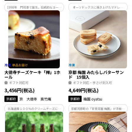
1998年 門司港で誕生。伝統的なヨーロ
オーソドックスに焼き上げたマドレー
ピアンスタイルを基本とした飲みごたえ
ヌ、レモンのコンフィを使用し爽やかな
のあるビール。 フラグシップビア「ヴァ
酸味とコクをだしたマドレーヌ・シトロ
イツェン」は全国地ビール品質審査会に
ン、カカオを効かせたマドレーヌ・ショコ
おいて2回連続最優秀賞を受賞
ラのセット。3種類の味をお楽しみくださ
い。
大徳寺チーズケーキ「禅」1ホ
京都 梅園 みたらしバターサン
ール
ド 15個入
ギフト対応可
ギフト対応・手さげ封入可
3,456円(税込)
4,649円(税込)
京都府
京 大徳寺 紫竹庵
京都府
梅園 oyatsu
北海道産１００％のクリームチーズに京
京都河原町の「甘党茶屋 梅園」が手掛け
都名物の大徳寺納豆が入ったチーズケー
る「梅園 oyatsu」の、ギフトにもお使い
キです。大徳寺納豆の塩味、熟成の旨味が
いただける詰め合わせセットです。
入った他にないチーズケーキになります。
追熟で美味しさが増します。