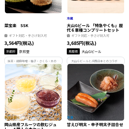
菜宝楽 SSK
大山Gビール 「特急やくも」歴
代６車種コンプリートセット
ギフト対応・手さげ封入可
ギフト対応・手さげ封入可
3,564円(税込)
3,685円(税込)
京都府
京煎堂
鳥取県
大山Gビール
抹茶・胡麻味噌・柚子・さくら・木の芽
大山ＧビールとJR西日本とのコラボ商
など人気のうす焼き煎餅の間に小倉餡・
品！2024年4月に新型車両273系がデビュ
柚子餡・栗餡の３種を挟みしっとりとし
ーした「特急やくも」。運行開始の1972
た食感に仕上げました。
年からその全歴史を彩った歴代６車種ラ
ベルの「大山Ｇビール」6種をお楽しみく
ださい。
岡山県産フルーツの飲むジュ
甘えび明太・辛子明太子詰合せ