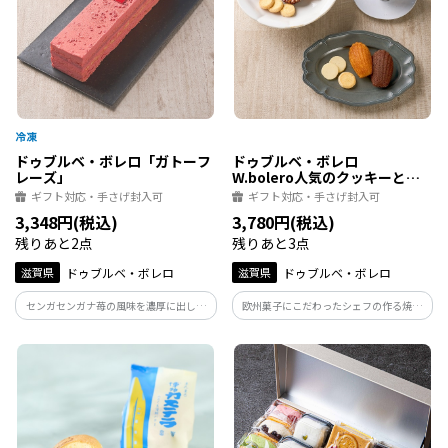
ドゥブルベ・ボレロ「ガトーフ
ドゥブルベ・ボレロ
レーズ」
W.bolero人気のクッキーと焼
き菓子のセット
ギフト対応・手さげ封入可
ギフト対応・手さげ封入可
3,348円(税込)
3,780円(税込)
残りあと2点
残りあと3点
滋賀県
ドゥブルベ・ボレロ
滋賀県
ドゥブルベ・ボレロ
センガセンガナ苺の風味を濃厚に出した
欧州菓子にこだわったシェフの作る焼き
バタークリームと、木苺のコンフィチュ
菓子は、自然で良質な原材料を厳選し、
ールをアーモンド風味の濃くのあるスポ
スローフードの考え方に基づいて製造し
ンジでサンドしたケーキ。
ています。