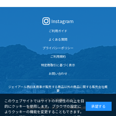
Instagram
ご利用ガイド
よくある質問
プライバシーポリシー
ご利用規約
特定商取引に基づく表示
お問い合わせ
ジェイアール西日本商事が販売する商品以外の商品に関する販売会社概
要
サイトのご利用について
このウェブサイトではサイトの利便性の向上を目
的にクッキーを使用します。 ブラウザの設定に
承諾する
酒類と一部食品・鉄道グッズの販売会社概要
よりクッキーの機能を変更することもできます。