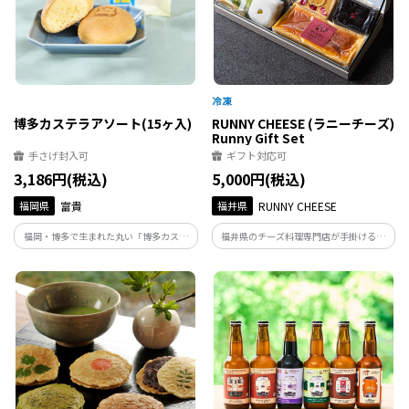
博多カステラアソート(15ヶ入)
RUNNY CHEESE (ラニーチーズ)
Runny Gift Set
手さげ封入可
ギフト対応可
3,186円(税込)
5,000円(税込)
福岡県
富貴
福井県
RUNNY CHEESE
福岡・博多で生まれた丸い「博多カステ
福井県のチーズ料理専門店が手掛ける厳
ラ」の3つの味が1箱に入りました！
選スイーツを詰合せにしました。 特別な
ギフトにいかがでしょうか？こちらは高
級感のある専用ギフトボックスにお入れ
してのお届けです。