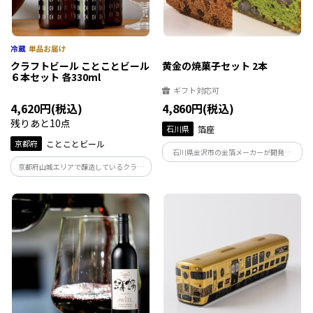
クラフトビール ことことビール
黄金の焼菓子セット 2本
６本セット 各330ml
ギフト対応可
4,620円(税込)
4,860円(税込)
残りあと10点
石川県
箔座
京都府
ことことビール
石川県金沢市の金箔メーカーが開発し
た、金箔が燦然と輝く豪華なケーキです。
京都府山城エリアで醸造しているクラフ
一面に金箔を大胆にあしらいました。風
トビールをお楽しみください！京都府最
味豊かなチョコレートケーキと抹茶ケー
南端のマイクロブルワリーの女性醸造家
キです。
が造るクラフトビールは様々なお料理と
相性抜群です。