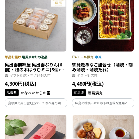
奥出雲前綿屋 奥出雲ぷりん(6
御馳走あなご詰合せ（蒲焼・刻
個)・桂の木ばうむミニ(5個)セ
み蒲焼・蒲焼たれ）
ット
ギフト対応・手さげ封入可
ギフト対応可
4,300円(税込)
4,480円(税込)
島根県
たなべたたらの里
広島県
廣島浜丸
島根県の奥出雲地方で、たなべ森の鶏舎
広島の牡蠣いかだの下は豊穣な漁場とな
が生産している平飼い放牧卵「彩り天佑
り、美味しい穴子もよく獲れ、瀬戸内の
卵」を使用したプリンとバウムクーヘン
漁師めしとして親しまれてきました(農林
のセット。上質なたまごの風味を感じら
水産省選定「農山漁村の郷土料理百選」
れるスイーツをお楽しみください。
に選出)。※原料は山口県産を使用。