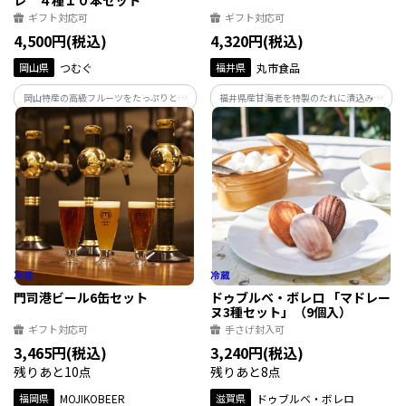
レ ４種１０本セット
ギフト対応可
ギフト対応可
4,500円(税込)
4,320円(税込)
岡山県
つむぐ
福井県
丸市食品
岡山特産の高級フルーツをたっぷりと使
福井県産甘海老を特製のたれに漬込み熟
用したフルーツジュレです。完熟の果物を
成し、明太子と和えた甘海老めんたい、
すりおろし、果物本来の味わいが感じら
丸市自慢の辛子明太子のセットです。
れるなめらかなジュレに仕上げました。
門司港ビール6缶セット
ドゥブルベ・ボレロ 「マドレー
ヌ3種セット」（9個入）
ギフト対応可
手さげ封入可
3,465円(税込)
3,240円(税込)
残りあと10点
残りあと8点
福岡県
MOJIKOBEER
滋賀県
ドゥブルベ・ボレロ