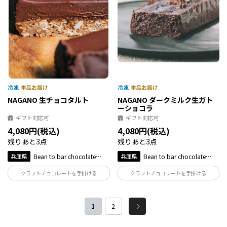
NAGANO 生チョコタルト
NAGANO ダークミルク生ガト
ーショコラ
ギフト対応可
ギフト対応可
4,080円(税込)
4,080円(税込)
残りあと3点
残りあと3点
兵庫県
Bean to bar chocolate
兵庫県
Bean to bar chocolate
NAGANO
NAGANO
クラフトチョコレートを手掛ける
クラフトチョコレートを手掛ける
NAGANOの進化系ミルクチョコ、ダーク
NAGANOで一番人気の、ダークミルクを
ミルクをくど過ぎないくらいのあっさり
使用した生ガトーショコラ。無添加かつ
とした生チョコに、オリジナルジャムを
グルテンフリーな材料のみ使用したこだ
1
2
合わせた濃厚でくせになるタルト生地と
わりの逸品です。
合わせました。