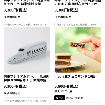
車で行こう 純米焼酎 天草
のたまて箱 赤利右衛門 500ml
500ml
3,300円(税込)
3,300円(税込)
今泉酒類販売
今泉酒類販売
特急A列車で行こうを模した陶製のボトル
特急いぶすきのたまて箱を模した陶製の
に、沿線の蔵元、天草酒造の純米焼酎
ボトルに、芋焼酎「赤利右衛門」を詰め
「天草」を詰めました。
ました。
列車プレミアムボトル 九州新
hiyori 生チョコサンド 10個
幹線 N700系 さくら 紫尾の露
360ml
3,300円(税込)
5,800円(税込)
残りあと5点
今泉酒類販売
福井県
㈱森八大名閣
九州新幹線N700系さくらを模した陶製の
ボトルに、芋焼酎「甕仕込み紫尾の露」