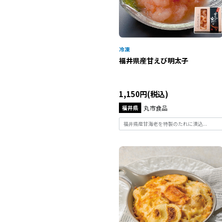
福井県産甘えび明太子
1,150円(税込)
福井県
丸市食品
福井県産甘海老を特製のたれに漬込...