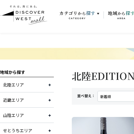
カテゴリ
探す
地域
探
から
から
CATEGORY
AREA
北陸EDITI
地域から探す
北陸エリア
並べ替え：
近畿エリア
山陰エリア
せとうちエリア