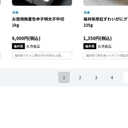
お徳用無着色辛子明太子中切
福井県産紅ずわいがに
1kg
225g
6,000円(税込)
1,350円(税込)
福井県
丸市食品
福井県
丸市食品
福井県でたらこ明太子を40年以上製...
福井県で魚を使ったギフト製品を長
1
2
3
4