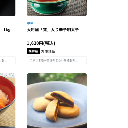
1kg
大吟醸「梵」入り辛子明太子
1,620円(税込)
福井県
丸市食品
...
つぶうま感が自慢のまるいち特製の...