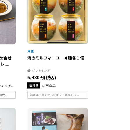
め合せ
海のミルフィーユ ４種各１個
...
ギフト対応可
6,480円(税込)
ッチ...
福井県
丸市食品
六...
福井県で魚を使ったギフト製品を長...