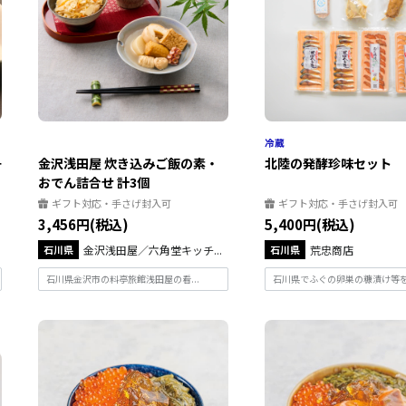
丹
金沢浅田屋 炊き込みご飯の素・
北陸の発酵珍味セット
おでん詰合せ 計3個
ギフト対応・手さげ封入可
ギフト対応・手さげ封入可
3,456円(税込)
5,400円(税込)
石川県
金沢浅田屋／六角堂キッチ...
石川県
荒忠商店
石川県金沢市の料亭旅館浅田屋の看...
石川県でふぐの卵巣の糠漬け等を手