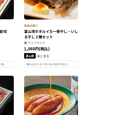
子並切
富山湾ホタルイカ一夜干し・いし
る干し２種セット
手さげ封入可
1,060円(税込)
富山県
あじまる
...
噛めばかむほど味が出る自然な旨さ...