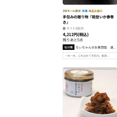
手包みの贈り物『能登いか春巻
き』
ギフト対応可
4,212円(税込)
残りあと5点
石川県
ちぃちゃんのお魚惣菜 波...
一本一本、心を込めて手包み。能登...