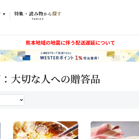
す
特集・読み物
探す
から
TOPICS
熊本地域の地震に伴う配送遅延について
ON：大切な人への贈答品