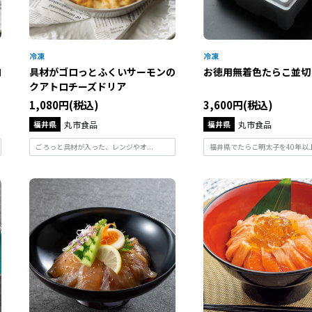
ロ
具材がゴロっとふくいサーモンの
お徳用無着色たらこ並切 
クアトロチーズドリア
1,080円(税込)
3,600円(税込)
福井県
丸市食品
福井県
丸市食品
ごろっと具材が入った、レンジやオ...
福井県でたらこ明太子を40年以上製