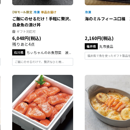
ご飯にのせるだけ！手軽に贅沢、
海のミルフィーユ口福 1
白身魚の漬け丼
ギフト対応可
6,048円(税込)
2,160円(税込)
残りあと4点
福井県
丸市食品
石川県
ちぃちゃんのお魚惣菜 波...
福井県で魚を使ったギフト製品を長
ご飯にのせるだけで、贅沢なひと椀...