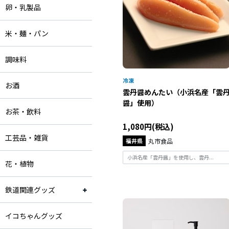
卵・乳製品
米・麺・パン
調味料
お酒
雲丹醤めんたい（小浜名産「雲
醤」使用）
お茶・飲料
1,080円(税込)
工芸品・雑貨
福井県
丸市食品
小浜名産「雲丹醤」を使用し、雲丹...
花・植物
鉄道関連グッズ
イコちゃんグッズ