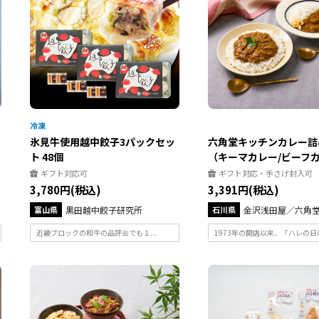
氷見牛使用越中餃子3パックセッ
六角堂キッチンカレー詰
ト 48個
（キーマカレー/ビーフカレ.
ギフト対応可
ギフト対応・手さげ封入可
3,780円(税込)
3,391円(税込)
富山県
黒田越中餃子研究所
石川県
金沢浅田屋／六角堂キ
近畿ブロックの和牛の品評会でも１...
1973年の開店以来、「ハレの日は