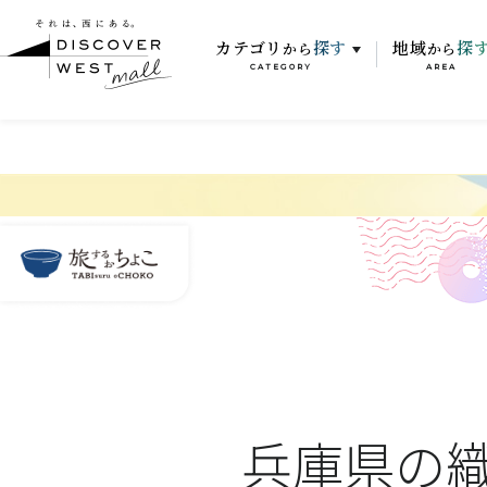
カテゴリ
探す
地域
探
から
から
CATEGORY
AREA
兵庫県の