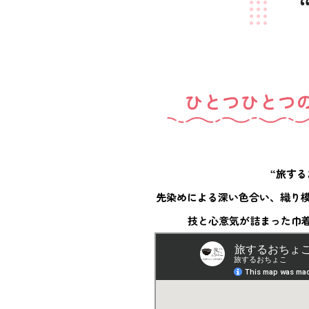
ひとつひとつ
“旅す
先染めによる深い色合い、織り
技と心意気が詰まった巾