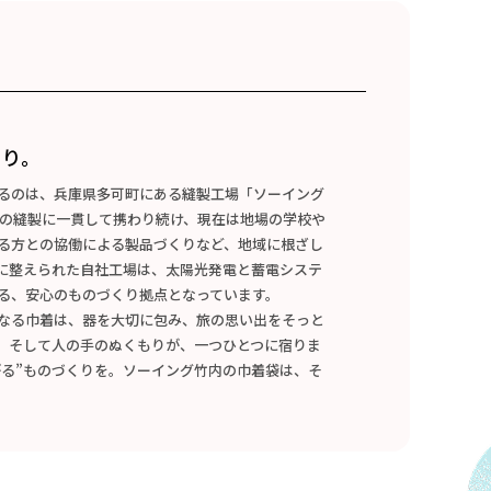
くり。
るのは、兵庫県多可町にある縫製工場「ソーイング
品の縫製に一貫して携わり続け、現在は地場の学校や
る方との協働による製品づくりなど、地域に根ざし
けに整えられた自社工場は、太陽光発電と蓄電システ
る、安心のものづくり拠点となっています。
なる巾着は、器を大切に包み、旅の思い出をそっと
、そして人の手のぬくもりが、一つひとつに宿りま
がる”ものづくりを。ソーイング竹内の巾着袋は、そ