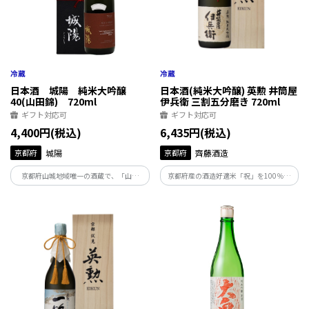
日本酒 城陽 純米大吟醸
日本酒(純米大吟醸) 英勲 井筒屋
40(山田錦) 720ml
伊兵衛 三割五分磨き 720ml
ギフト対応可
ギフト対応可
4,400円(税込)
6,435円(税込)
京都府
城陽
京都府
齊藤酒造
京都府山城地域唯一の酒蔵で、「山田
京都府産の酒造好適米「祝」を100％使
錦」を贅沢に40％まで磨き上げ、小仕込
用。極限の35％まで磨きあげ、丹念に精
みで丁寧に造った純米大吟醸酒。華やか
魂を込めて造り上げた逸品です。上品で馥
な吟醸香に包まれたフレッシュでフルー
郁とした香りと、優しく芳醇な味とが絶
ティな味わいとエレガントな余韻を贅沢
妙に調和したお酒です。
にお楽しみください。