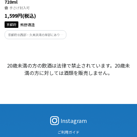
720ml
手さげ封入可
1,599円(税込)
京都府
熊野酒造
京都府北西部・久美浜湾の岸部にあり、
酒蔵から湾を一望できる。米は丹後産コ
シヒカリを使用。杜氏がこだわって選び
抜いた丹但の名水で仕込んだ純米吟醸
酒。なめらかな味わいが特徴です。
20歳未満の方の飲酒は法律で禁止されています。20歳未
満の方に対しては酒類を販売しません。
Instagram
ご利用ガイド