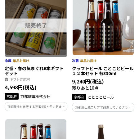
方におすすめです。
定番・春の気まぐれ6本ギフト
クラフトビール ことことビール
セット
１２本セット 各330ml
ギフト対応可
9,240円(税込)
4,598円(税込)
残りあと10点
京都府
京都醸造株式会社
京都府
ことことビール
京都醸造を代表する定番4種と冬の気まぐ
京都府山城エリアで醸造しているクラフ
れが入った６本セット。 飲み比べにぴっ
トビールをお楽しみください！京都府最
たりなセットとなっております。 ぜひお
南端のマイクロブルワリーの女性醸造家
家でもお楽しみください。
が造るクラフトビールは様々なお料理と
相性抜群です。