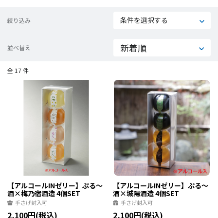
条件を選択する
絞り込み
並べ替え
全 17 件
【アルコールINゼリー】ぷる～
【アルコールINゼリー】ぷる～
酒×梅乃宿酒造 4個SET
酒×城陽酒造 4個SET
手さげ封入可
手さげ封入可
2,100円(税込)
2,100円(税込)