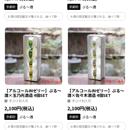
京都府
ぷる～酒
京都府
ぷる～酒
お酒の固定観念が覆される、食べて酔え
お酒の固定観念が覆される、食べて酔え
る新感覚ゼリーの登場です。お届けするの
る新感覚ゼリーの登場です。お届けするの
は奈良・梅乃宿酒造とコラボレーション
は京都の城陽酒造とコラボレーションし
した梅・ゆず・みかん・ももの4種類のパ
た長期熟成梅酒 2個・宇治抹茶梅酒 2個の
ッケージ。ギフトにもおすすめです。
パッケージ。ギフトにもおすすめです。
【アルコールINゼリー】ぷる～
【アルコールINゼリー】ぷる～
酒×玉乃光酒造 4個SET
酒×佐々木酒造 4個SET
手さげ封入可
手さげ封入可
2,100円(税込)
2,100円(税込)
京都府
ぷる～酒
京都府
ぷる～酒
お酒の固定観念が覆される、食べて酔え
お酒の固定観念が覆される、食べて酔え