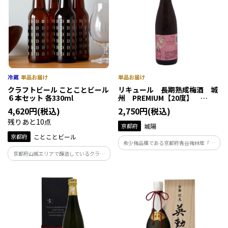
クラフトビール ことことビール
リキュール 長期熟成梅酒 城
６本セット 各330ml
州 PREMIUM【20度】
720ml
4,620円(税込)
2,750円(税込)
残りあと10点
京都府
城陽
京都府
ことことビール
希少梅品種である京都府青谷梅林産「城
州白」を100％使用したこだわりの長期熟
京都府山城エリアで醸造しているクラフ
成梅酒です。甘さ控えめながら濃醇深みの
トビールをお楽しみください！京都府最
ある味わいとまろやかな余韻が贅沢な最
南端のマイクロブルワリーの女性醸造家
高峰の梅酒です。
が造るクラフトビールは様々なお料理と
相性抜群です。