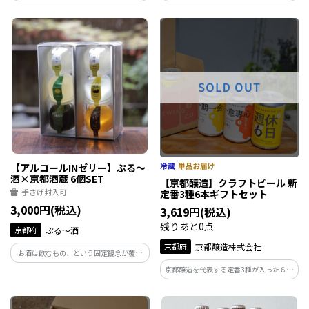
る新感覚ゼリーの登場です。お届けするの
る新感覚ゼリーの登場です。お届けするの
は京都伏見・玉乃光酒造とコラボレーシ
は京都の佐々木酒造とコラボレーション
ョンした日本酒 TAMA2個 、京の柚子酒2
した、古都のリキュール 柚子2個・檸檬2
個のパッケージ。ギフトにもおすすめで
個のパッケージ。ギフトにもおすすめで
す。
す。
【アルコールINゼリー】ぷる～
酒×京都酒蔵 6個SET
【京都醸造】クラフトビール 新
手さげ封入可
定番3種6本ギフトセット
3,000円(税込)
3,619円(税込)
残りあと0点
京都府
ぷる～酒
京都府
京都醸造株式会社
お酒は飲むもの、という固定観念が覆さ
れる、食べて酔えるゼリーが登場。お届
京都醸造を代表する定番3種が入った６本
けするのは、京の酒蔵（玉乃光酒造・
セット。 飲み比べにぴったりなセットと
佐々木酒造・城陽酒造）の味が楽しめる6
なっております。 ぜひお家でもお楽しみ
種類のパッケージ。お酒と京都を愛する
ください。