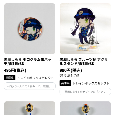
です。
「みかん」と「桃」の背景です♪
10000mAhの大容量でQi（ワイヤレス充
電）対応商品です。
黒潮しらら ホログラム缶バッ
黒潮しらら フルーツ柄 アクリ
チ/青制服SD
ルスタンド/青制服SD
495円(税込)
990円(税込)
残りあと7点
兵庫県
トレインボックスセレクト
兵庫県
トレインボックスセレクト
ホログラム入りの土台の上に、黒潮しら
らを描いた『ホログラム缶バッチ』で
「黒潮しらら」のデザインの『アクリル
す。/青制服SD
スタンド』です。 /青制服SD