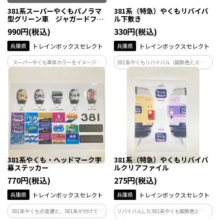
381系スーパーやくもパノラマ
381系（特急）やくもリバイバ
型グリーン車 ジャガードフェ
ル下敷き
イスタオル
990円(税込)
330円(税込)
兵庫県
トレインボックスセレクト
兵庫県
トレインボックスセレクト
スーパーやくも車体カラーをイメージし
381系やくもリバイバル（国鉄色とスーパ
て、パノラマ型グリーン車をモチーフに
ーやくも色）をデザインした下敷きです。
ジャガードフェイスタオルを製作いたし
ました。
381系やくも・ヘッドマーク字
381系（特急）やくもリバイバ
幕ステッカー
ルクリアファイル
770円(税込)
275円(税込)
兵庫県
トレインボックスセレクト
兵庫県
トレインボックスセレクト
381系やくもの変遷と、381系が付けてい
リバイバルした381系やくも国鉄色と、ス
た主なヘッドマークをデザインしたステ
ーパーやくもが正面に描かれているクリ