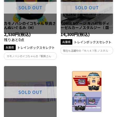
カモノハシのイコちゃん 駅員さ
TOMIX Nゲージ キハ47形ディ
んぬいぐるみ（M）
ーゼルカーノスタルジー（ 国鉄
急行色）
2,530円(税込)
14,300円(税込)
残りあと0点
兵庫県
トレインボックスセレクト
兵庫県
トレインボックスセレクト
現在も活躍中の「キハ４７形 ノスタルジ
ー」を商品化しました。昔懐かしい国鉄
カモノハシのイコちゃんの「駅員さん」
急行色を纏ったディーゼルカーを、模
ポーズのぬいぐるみです。 フェルト素材
型・実車ともにお楽しみください。
の「ICOCAカード」を持った可愛いぬい
ぐるみ。 Mサイズになります。