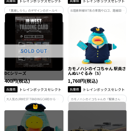
兵庫県
トレインボックスセレクト
兵庫県
トレインボックスセレクト
「黒潮しらら」のデザインのボールペン
北陸新幹線W7系の車両やロゴ、路線図を
です。/赤制服（和歌山駅）※ボールペン
デザインしたブック型のメモ帳です。
の芯は黒色です。
JRWEST TRADINGCARD 兵庫
カモノハシのイコちゃん 駅員さ
DCシリーズ
んぬいぐるみ（S）
400円(税込)
1,760円(税込)
兵庫県
トレインボックスセレクト
兵庫県
トレインボックスセレクト
大人気のJRWEST TRADINGCARDからつい
カモノハシのイコちゃんの「駅員さん」
に第２弾兵庫DCシリーズが登場！お見逃
ポーズのぬいぐるみです。 フェルト素材
しなく！
の「ICOCAカード」を持った可愛いぬい
ぐるみ。 Sサイズになります。