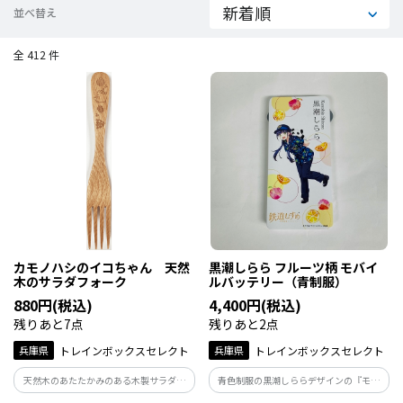
並べ替え
全 412 件
カモノハシのイコちゃん 天然
黒潮しらら フルーツ柄 モバイ
木のサラダフォーク
ルバッテリー（青制服）
880円(税込)
4,400円(税込)
残りあと7点
残りあと2点
兵庫県
トレインボックスセレクト
兵庫県
トレインボックスセレクト
天然木のあたたかみのある木製サラダフ
青色制服の黒潮しららデザインの『モバ
ォークで口当たりがやさしくてなめらか
イルバッテリー』です。 和歌山の名産