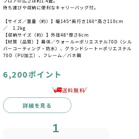
フロアの広さは約1.4畳。
持ち運びや収納に便利なキャリーバッグ付。
【サイズ／重量（約）】幅145*奥行き160*高さ110cm
／ 1.2kg
【収納サイズ（約）】外径48*厚さ6cm
【材質（品質）】幕体／ウォール＝ポリエステル70D（シル
バーコーティング・防水）、グランドシート＝ポリエステル
70D（PU加工）、フレーム／バネ鋼
6,200ポイント
送料無料
詳細を見る
1