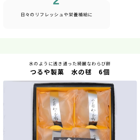
2
日々のリフレッシュや
栄養補給に
水のように透き通った綺麗なわらび餅
つるや製菓 水の毬 6個