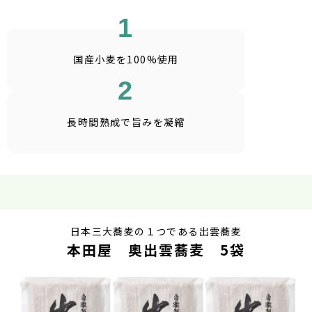
1
国産小麦を100%使用
2
長時間熟成で
旨みを凝縮
日本三大蕎麦の１つである出雲蕎麦
本田屋 奥出雲蕎麦 5袋