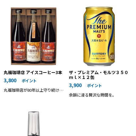
士が手延べで仕上げた本格讃岐素
麺です。長時間熟成で旨みを凝縮
しました。
ザ・プレミアム・モルツ３５０
丸福珈琲店 アイスコーヒー3本
ｍｌ×１２缶
3,800
ポイント
3,900
ポイント
丸福珈琲店が80年以上守り続ける
余韻に浸る贅沢な時間を。
香り高くコク深い、“こだわり”の
味わい。