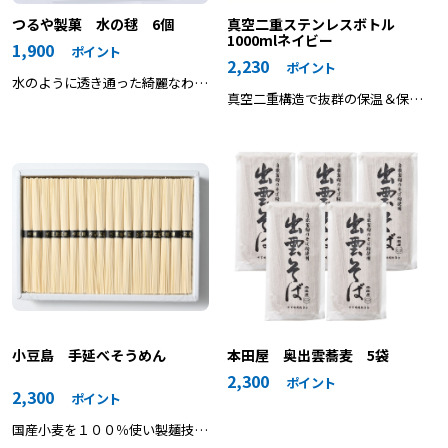
真空二重ステンレスボトル
つるや製菓 水の毬 6個
1000mlネイビー
1,900
ポイント
2,230
ポイント
水のように透き通った綺麗なわら
真空二重構造で抜群の保温＆保冷
び餅。
性能。
小豆島 手延べそうめん
本田屋 奥出雲蕎麦 5袋
2,300
ポイント
2,300
ポイント
国産小麦を１００％使い製麺技能