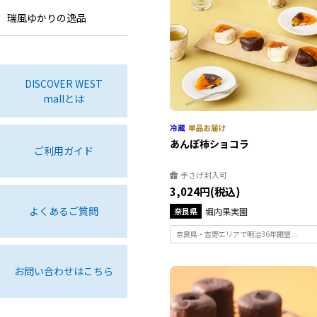
瑞風ゆかりの逸品
DISCOVER WEST
mallとは
あんぽ柿ショコラ
ご利用ガイド
手さげ封入可
3,024円(税込)
よくあるご質問
奈良県
堀内果実園
奈良県・吉野エリアで明治36年開墾...
お問い合わせはこちら