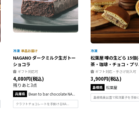
NAGANO ダークミルク生ガトー
松葉屋 噂の生どら 15個
ショコラ
茶・珈琲・チョコ・プリ..
ギフト対応可
ギフト対応・手さげ封入可
4,080円(税込)
3,900円(税込)
残りあと3点
島根県
松葉屋
兵庫県
Bean to bar chocolate NA...
島根県奥出雲で和洋菓子を手掛ける
クラフトチョコレートを手掛けるNA...