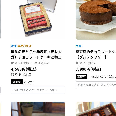
博多の赤と白～赤煉瓦（赤レン
京豆腐のチョコレートケー
ガ）チョコレートケーキと特...
【グルテンフリー】
ギフト対応・手さげ封入可
ギフト対応可
4,580円(税込)
3,990円(税込)
残りあと5点
京都府
musubi-cafe （ム
福岡県
VISAVIS
京都・嵐山でヴィーガン・グルテン
カルピス社のバターと生クリームを...