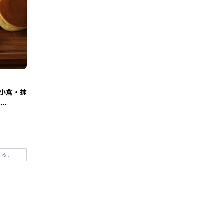
(小倉・抹
..
...