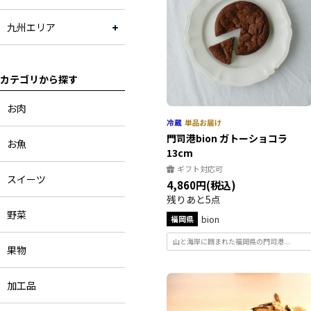
九州エリア
カテゴリから探す
お肉
門司港bion ガトーショコラ
お魚
13cm
ギフト対応可
スイーツ
4,860円(税込)
残りあと5点
野菜
福岡県
bion
山と海岸に囲まれた福岡県の門司港...
果物
加工品