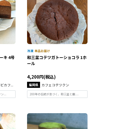
キ 4号
和三盆コテツガトーショコラ 1ホ
ール
4,200円(税込)
スビカフ...
福岡県
カフェコテツクン
...
200年の伝統が息づく、和三盆と厳....