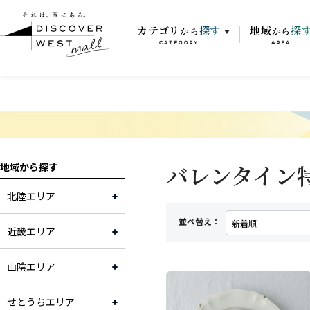
カテゴリ
探す
地域
探
から
から
CATEGORY
AREA
バレンタイン特集
地域から探す
北陸エリア
並べ替え：
近畿エリア
山陰エリア
せとうちエリア