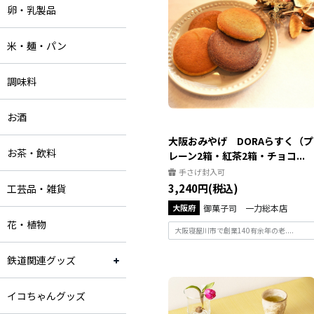
卵・乳製品
米・麺・パン
調味料
お酒
大阪おみやげ DORAらすく（プ
お茶・飲料
レーン2箱・紅茶2箱・チョコ...
手さげ封入可
3,240円(税込)
工芸品・雑貨
大阪府
御菓子司 一力総本店
花・植物
大阪寝屋川市で創業140有余年の老....
鉄道関連グッズ
イコちゃんグッズ