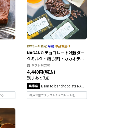
NAGANO チョコレート2種(ダー
クミルク・焙じ茶)・カカオテ...
ギフト対応可
4,440円(税込)
残りあと3点
兵庫県
Bean to bar chocolate NA...
...
神戸住吉でクラフトチョコレートを...