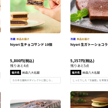
hiyori 生チョコサンド 10個
hiyori 生ガトーショコラ
5,800円(税込)
5,357円(税込)
残りあと4点
残りあと5点
福井県
㈱森八大名閣
福井県
㈱森八大名閣
カカオの風味がダイレクトに感じら...
しっとりした「生食感」を実現する