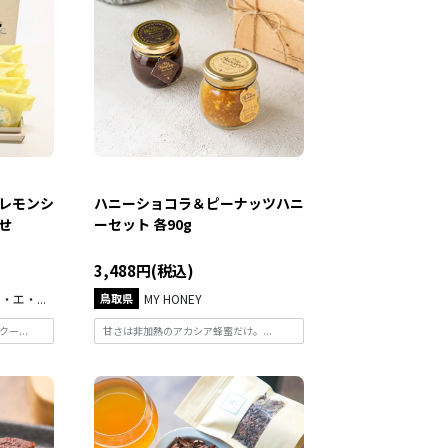
レモンシ
ハニーショコラ＆ピーナッツハニ
せ
ーセット 各90g
3,488円(税込)
エ・...
鳥取県
MY HONEY
ー...
甘さは非加熱のアカシア蜂蜜だけ。...