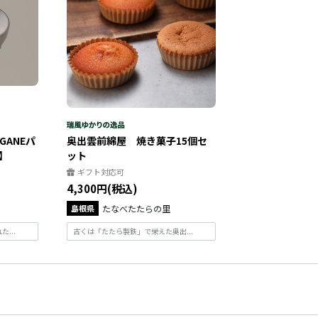
GANEパ
奥出雲前綿屋 焼き菓子15個セ
】
ット
ギフト対応可
4,300円(税込)
島根県
たなべたたらの里
...
古くは「たたら製鉄」で栄えた奥出...