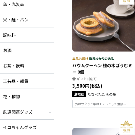
卵・乳製品
米・麺・パン
調味料
お酒
バウムクーヘン 桂の木ばうむミ
お茶・飲料
ニ 8個
ギフト対応可
工芸品・雑貨
3,500円(税込)
島根県
たなべたたらの里
花・植物
外はサクッと中はモチっとした食感...
鉄道関連グッズ
イコちゃんグッズ