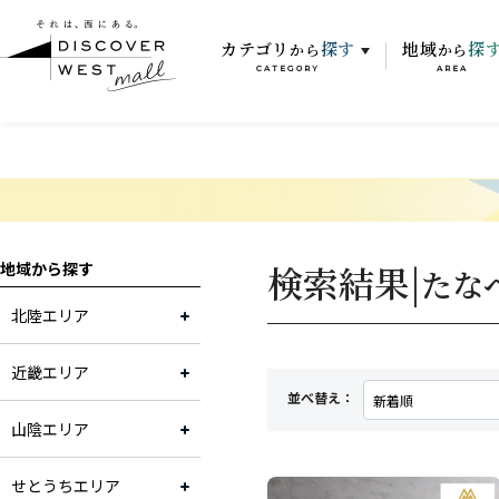
カテゴリ
探す
地域
探
から
から
CATEGORY
AREA
検索結果|
地域から探す
たな
北陸エリア
近畿エリア
並べ替え：
山陰エリア
せとうちエリア