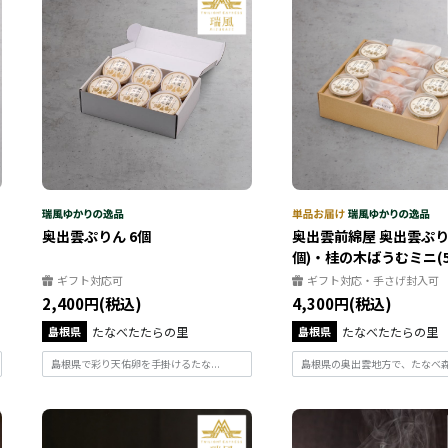
奥出雲ぷりん 6個
奥出雲前綿屋 奥出雲ぷり
個)・桂の木ばうむミニ(5個)
ギフト対応可
ギフト対応・手さげ封入可
2,400円(税込)
4,300円(税込)
島根県
たなべたたらの里
島根県
たなべたたらの里
島根県で彩り天佑卵を手掛けるたな...
島根県の奥出雲地方で、たなべ森の