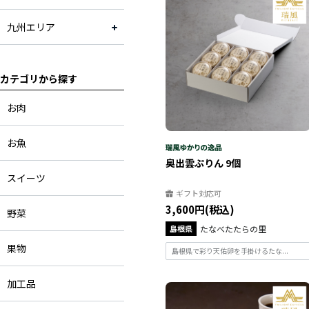
九州エリア
カテゴリから探す
お肉
お魚
奥出雲ぷりん 9個
スイーツ
ギフト対応可
3,600円(税込)
野菜
島根県
たなべたたらの里
果物
島根県で彩り天佑卵を手掛けるたな...
加工品