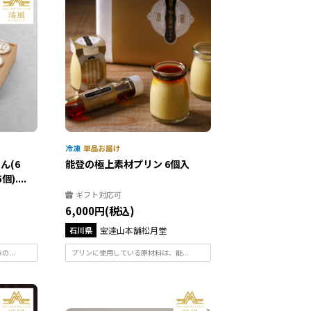
ん(6
能登の極上素材プリン 6個入
....
ギフト対応可
6,000円(税込)
石川県
宝達山本舗松月堂
...
プリンに使用している原材料は、能...