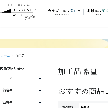
カテゴリ
探す
地域
探
から
から
CATEGORY
AREA
ホーム
>
加工品
加工品|
商品の絞り込み
常温
エリア
おすすめ商品
富山県
価格帯
石川県
～2,000円
温度帯
並べ替え：