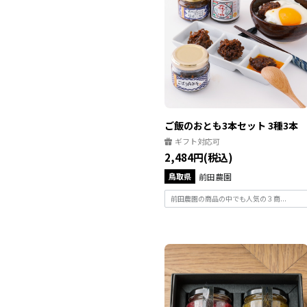
ご飯のおとも3本セット 3種3本
ギフト対応可
2,484円(税込)
鳥取県
前田農園
前田農園の商品の中でも人気の３商...