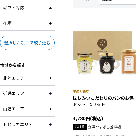
滋賀県
2,001円～3,000円
常温
ギフト対応
大阪府
3,001円～4,000円
冷蔵
ギフト対応可
在庫
兵庫県
4,001円～5,000円
冷凍
ギフト対応不可
在庫あり
選択した項目で絞り込む
奈良県
5,001円～10,000円
地域から探す
和歌山県
10,001円～
北陸エリア
近畿・その他
近畿エリア
はちみつ こだわりのパンのお供
鳥取県
セット 1セット
山陰エリア
島根県
3,780円(税込)
せとうちエリア
石川県
金澤やまぎし養蜂場
岡山県