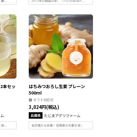
...
1973年の開店以来、「ハレの日は六...
2本セッ
はちみつおろし生姜 プレーン
500ml
ギフト対応可
3,024円(税込)
ーム
兵庫県
たじまアグリファーム
...
自然豊かな兵庫・但馬産の生姜を使...