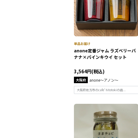
anone定番ジャム ラズベリーバ
ナナ×パインキウイ セット
3,564円(税込)
大阪府
anone～アノン～
大阪府枚方市のcafe' hitotokiの店...