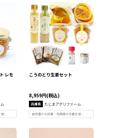
ト レモ
こうのとり生姜セット
8,959円(税込)
ーム
兵庫県
たじまアグリファーム
...
自然豊かな兵庫・但馬産の生姜を使...