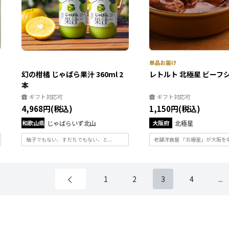
ョ
幻の柑橘 じゃばら果汁 360ml 2
レトルト 北極星 ビーフ
本
ギフト対応可
ギフト対応可
4,968円(税込)
1,150円(税込)
和歌山県
じゃばらいず北山
大阪府
北極星
柚子でもない、すだちでもない、と...
老舗洋食屋 「北極星」が大阪を中.
1
2
3
4
...