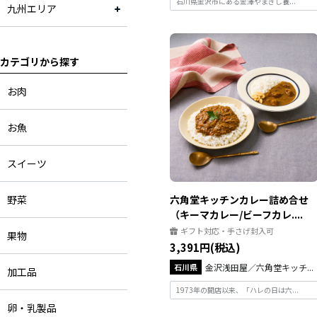
石川県金沢市にある金澤やまぎし養...
九州エリア
広島県
山口県
カテゴリから探す
福岡県
お肉
京都府
お魚
スイーツ
野菜
六角堂キッチンカレー詰め合せ
（キーマカレー/ビーフカレ....
ギフト対応・手さげ封入可
果物
3,391円(税込)
石川県
金沢浅田屋／六角堂キッチ...
加工品
1973年の開店以来、「ハレの日は六...
卵・乳製品