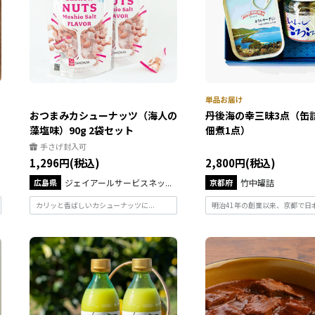
おつまみカシューナッツ（海人の
丹後海の幸三昧3点（缶
藻塩味）90g 2袋セット
佃煮1点）
手さげ封入可
1,296円(税込)
2,800円(税込)
広島県
ジェイアールサービスネッ...
京都府
竹中罐詰
カリッと香ばしいカシューナッツに...
明治41年の創業以来、京都で日本の