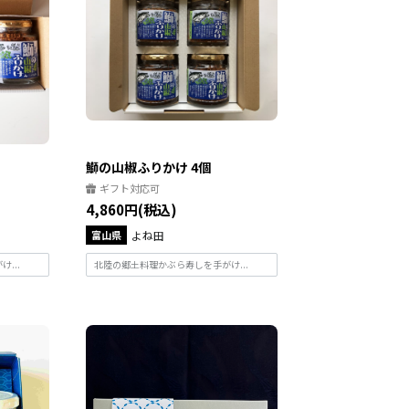
鰤の山椒ふりかけ 4個
ギフト対応可
4,860円(税込)
富山県
よね田
...
北陸の郷土料理かぶら寿しを手がけ...