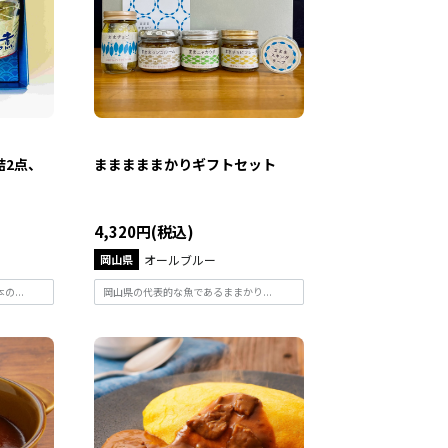
詰2点、
まままままかりギフトセット
4,320円(税込)
岡山県
オールブルー
...
岡山県の代表的な魚であるままかり...