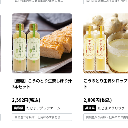
石川県金沢市にある金澤やまぎし養...
石川県金沢市にある金澤やまぎし養
【無糖】こうのとり生姜しぼり汁
こうのとり生姜シロップ 
2本セット
ト
2,592円(税込)
2,808円(税込)
兵庫県
たじまアグリファーム
兵庫県
たじまアグリファ
自然豊かな兵庫・但馬産の生姜を使...
自然豊かな兵庫・但馬産の生姜を使