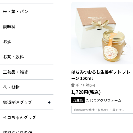
米・麺・パン
調味料
お酒
お茶・飲料
工芸品・雑貨
はちみつおろし生姜ギフト プレ
ーン 150ml
ギフト対応可
花・植物
1,728円(税込)
兵庫県
たじまアグリファーム
鉄道関連グッズ
自然豊かな兵庫・但馬産の生姜を使...
イコちゃんグッズ
瑞風ゆかりの逸品