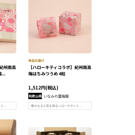
紀州南高
【ハローキティコラボ】紀州南高
..
梅はちみつうめ 4粒
1,512円(税込)
和歌山県
いなみの里梅園
...
絶大なる人気を誇るハローキティと...