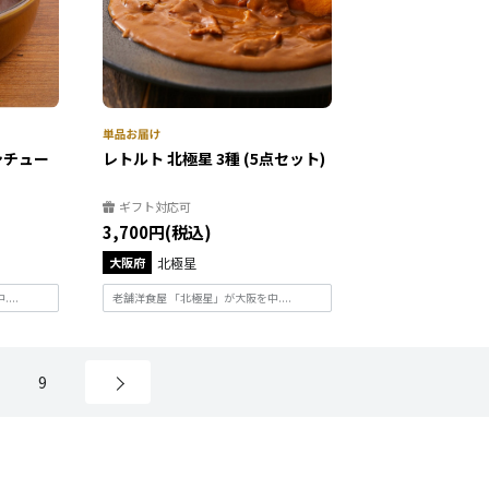
シチュー
レトルト 北極星 3種 (5点セット)
ギフト対応可
3,700円(税込)
大阪府
北極星
...
老舗洋食屋 「北極星」が大阪を中....
9