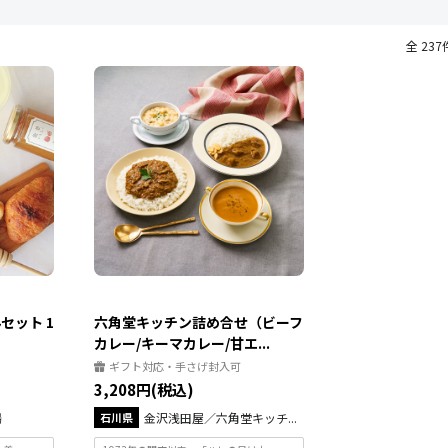
全 237
セット 1
六角堂キッチン詰め合せ（ビーフ
カレー/キーマカレー/甘エ...
ギフト対応・手さげ封入可
3,208円(税込)
場
石川県
金沢浅田屋／六角堂キッチ...