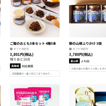
ご飯のおとも5本セット 4種5本
鰤の山椒ふりかけ 3個
ギフト対応可
ギフト対応可
3,801円(税込)
3,780円(税込)
残りあと10点
富山県
よね田
鳥取県
前田農園
北陸の郷土料理かぶら寿しを手がけ
前田農園の一番人気のごぼう肉みそ...