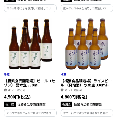
東かがわ市の水を使用して醸造していま
東かがわ市の水を使用して醸造していま
す。焙煎麦芽の香りとほろ苦さが楽しめ、
す。焙煎麦芽の香りとほろ苦さが楽しめ、
後味はすっきり。フルーティーで優しい
後味はすっきり。フルーティーで優しい
飲み口や、苦味控えめな黒ビール、どん
飲み口や、苦味控えめな黒ビール、どん
な料理にも合う定番ビールの６本セット
な料理にも合う定番ビールの３本セット
です。
です。
【福繁食品醸造場】ビール（セ
【福繁食品醸造場】ライスビー
ゾン） 夏木立 330ml
ル （発泡酒） 水の主 330ml６
本セット
ギフト対応可
ギフト対応可
4,500円(税込)
4,800円(税込)
香川県
福繁食品麦酒醸造部
香川県
福繁食品麦酒醸造部
ホップの香りと苦みが爽やかに吹き抜け
水主三山の伏流水で栽培された特別栽培