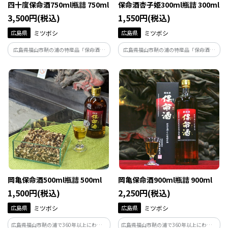
四十度保命酒750ml瓶詰 750ml
保命酒杏子姫300ml瓶詰 300ml
3,500円(税込)
1,550円(税込)
広島県
ミツボシ
広島県
ミツボシ
広島県福山市鞆の浦の特産品「保命酒」
広島県福山市鞆の浦の特産品「保命酒」
のアルコール度数を、従来の１３度から
を使い、地元産の杏の実を漬け込んだ
４０度に高め、力強いアルコールと華や
「保命酒杏子姫」。あんずの甘くフルー
かな薬香を強めつつ、甘さを抑えた引き
ティーな香りと味わいのリキュールです。
締まった味わいに仕上げた薬草・香草系
のリキュールです。
岡亀保命酒500ml瓶詰 500ml
岡亀保命酒900ml瓶詰 900ml
1,500円(税込)
2,250円(税込)
広島県
ミツボシ
広島県
ミツボシ
広島県福山市鞆の浦で360年以上にわたり
広島県福山市鞆の浦で360年以上にわたり