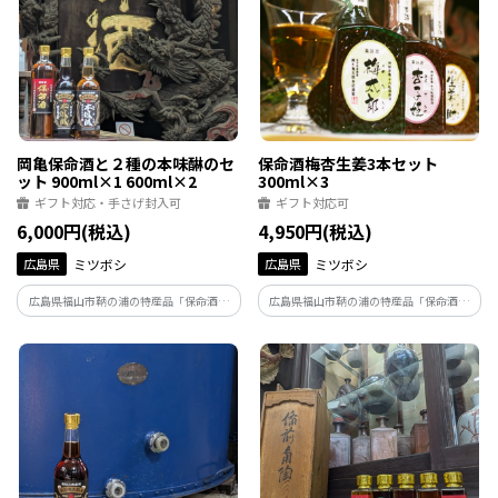
岡亀保命酒と２種の本味醂のセ
保命酒梅杏生姜3本セット
ット 900ml×1 600ml×2
300ml×3
ギフト対応・手さげ封入可
ギフト対応可
6,000円(税込)
4,950円(税込)
広島県
ミツボシ
広島県
ミツボシ
広島県福山市鞆の浦の特産品「保命酒」
広島県福山市鞆の浦の特産品「保命酒」
と、その元となる本味醂のセットです。本
を使った梅酒「梅太郎」、杏酒「杏子
味醂は、調整してあり使いやすい「ミツ
姫」、生姜酒「生姜ノ助」のセットです。
ボシ本味醂」と、調整せず濃い風味が特
それぞれの特徴をお楽しみ下さい。
長の「純米仕込本味醂」の２種類をお試
し頂けます。