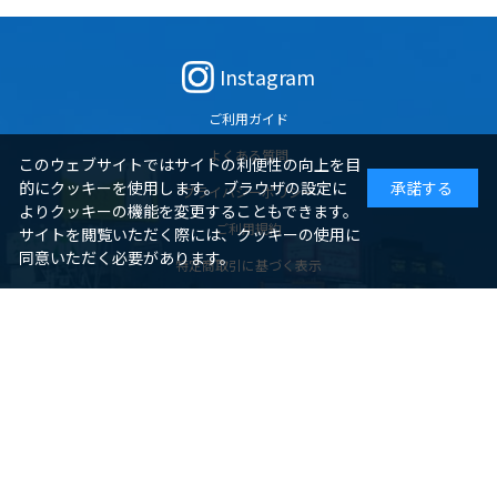
Instagram
ご利用ガイド
よくある質問
このウェブサイトではサイトの利便性の向上を目
的にクッキーを使用します。 ブラウザの設定に
承諾する
プライバシーポリシー
よりクッキーの機能を変更することもできます。
ご利用規約
サイトを閲覧いただく際には、クッキーの使用に
同意いただく必要があります。
特定商取引に基づく表示
お問い合わせ
ジェイアール西日本商事が販売する商品以外の商品に関する販売会社概
要
サイトのご利用について
酒類と一部食品・鉄道グッズの販売会社概要