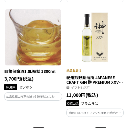
造り続けられている特産品「保命酒」。
造り続けられている特産品「保命酒」。
岡本亀太郎本店の保命酒は、自社醸造の
岡本亀太郎本店の保命酒は、自社醸造の
本みりんに16種の薬味を浸漬した、香り
本みりんに16種の薬味を浸漬した、香り
と味のバランスに気を配った甘口のリキ
と味のバランスに気を配った甘口のリキ
ュールです。
ュールです。
岡亀保命酒1.8L瓶詰 1800ml
紀州熊野蒸溜所 JAPANESE
3,700円(税込)
CRAFT GIN 榊 PREMIUM XXV
500ml
広島県
ミツボシ
ギフト対応可
11,000円(税込)
広島県福山市鞆の浦で360年以上にわたり
造り続けられている特産品「保命酒」。
和歌山県
プラム食品
岡本亀太郎本店の保命酒は、自社醸造の
本みりんに16種の薬味を浸漬した、香り
和歌山県で梅ドリンクや梅酒を手がける
と味のバランスに気を配った甘口のリキ
プラム食品が開設した紀州熊野蒸溜所が
ュールです。
造るクラフトジン榊シリーズ。榊や柿の