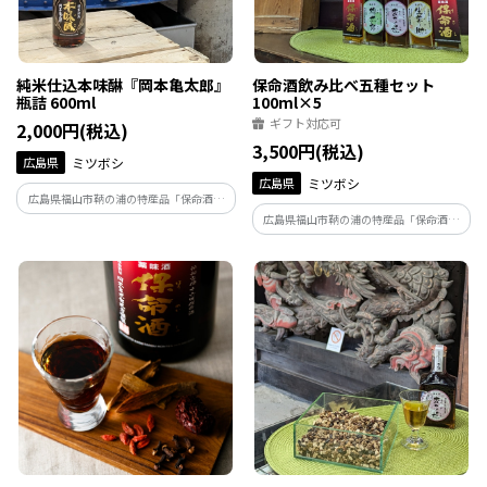
純米仕込本味醂『岡本亀太郎』
保命酒飲み比べ五種セット
瓶詰 600ml
100ml×5
ギフト対応可
2,000円(税込)
3,500円(税込)
広島県
ミツボシ
広島県
ミツボシ
広島県福山市鞆の浦の特産品「保命酒」
の製造に不可欠な本味醂造りの集大成と
広島県福山市鞆の浦の特産品「保命酒」
して、醸造過程で調整用の糖類を使用せ
と、その保命酒を使った梅酒「梅太
ずに仕上げた、複雑な旨味を持った濃厚
郎」、杏酒「杏子姫」、生姜酒「生姜ノ
な本みりんが「純米仕込本味醂『岡本亀
助」と、アルコール度数の高い「四十度
太郎』」です。
保命酒」の五種類がセットになりまし
た。