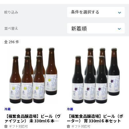
条件を選択する
絞り込み
並べ替え
全 296 件
【福繁食品醸造場】ビール（ヴ
【福繁食品醸造場】ビール（ポ
ァイツェン） 未 330ml６本セ
ーター） 宵 330ml６本セット
ット
ギフト対応可
ギフト対応可