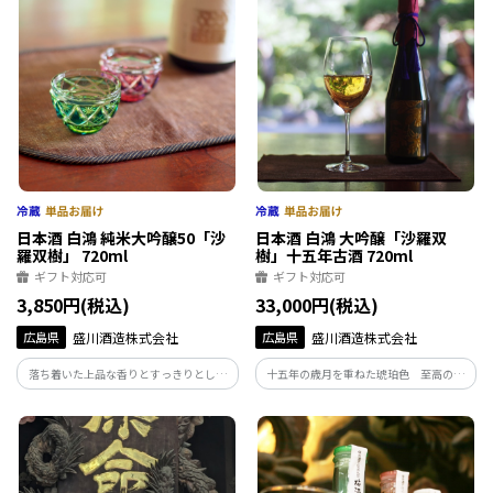
使った変わり種ビールまで、様々な味を
っさり、常温で優しい味わいをお楽しみ
お楽しみください。
いただけます。
日本酒 白鴻 純米大吟醸50「沙
日本酒 白鴻 大吟醸「沙羅双
羅双樹」 720ml
樹」十五年古酒 720ml
ギフト対応可
ギフト対応可
3,850円(税込)
33,000円(税込)
広島県
盛川酒造株式会社
広島県
盛川酒造株式会社
落ち着いた上品な香りとすっきりとした
十五年の歳月を重ねた琥珀色 至高の大
飲み口で、食事とのバランスを考え抜い
吟醸酒
て醸した純米大吟醸酒です。