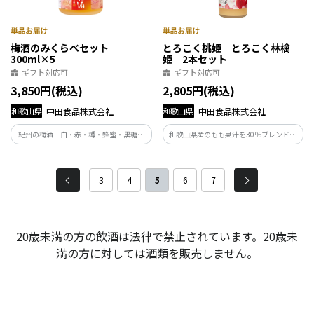
梅酒のみくらべセット
とろこく桃姫 とろこく林檎
300ml×5
姫 2本セット
ギフト対応可
ギフト対応可
3,850円(税込)
2,805円(税込)
和歌山県
中田食品株式会社
和歌山県
中田食品株式会社
紀州の梅酒 白・赤・樽・蜂蜜・黒糖の
和歌山県産のもも果汁を30％ブレンドし
300mlを5本セットにしました。
たとってもフルティーな梅酒と国産のり
んご果汁を30％ブレンドしたやさしい甘
さの梅酒の2本セットになります。
3
4
5
6
7
20歳未満の方の飲酒は法律で禁止されています。20歳未
満の方に対しては酒類を販売しません。