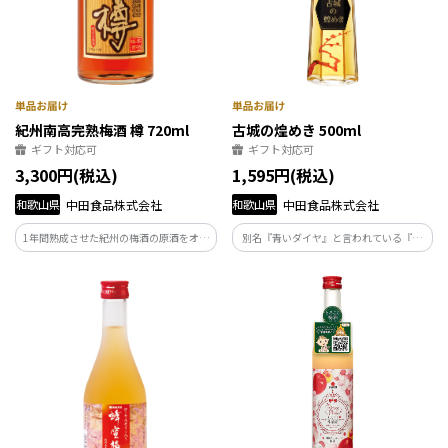
紀州南高完熟梅酒 樽 720ml
古城の煌めき 500ml
ギフト対応可
ギフト対応可
3,300円(税込)
1,595円(税込)
和歌山県
中田食品株式会社
和歌山県
中田食品株式会社
1年間熟成させた紀州の梅酒の原酒をオー
別名『青いダイヤ』と言われている『古
ク樽に移しさらに1年間熟成させた原酒で
城梅』を丁寧に漬込みました。古城梅は
す。樽仕込み原酒として味わい深い樽の香
梅全体の１割に満たない大変貴重な品種
りと完熟梅の芳醇な香りが合わさったこ
です。
くのある風味豊かな梅酒をお楽しみくだ
さい。