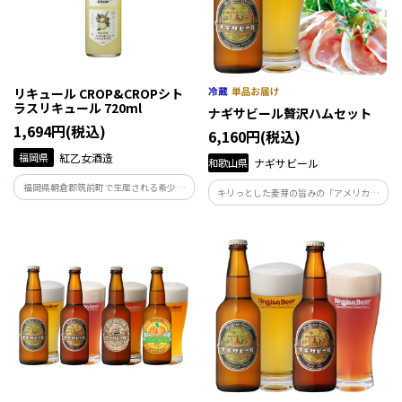
リキュール CROP&CROPシト
ラスリキュール 720ml
ナギサビール贅沢ハムセット
1,694円(税込)
6,160円(税込)
福岡県
紅乙女酒造
和歌山県
ナギサビール
福岡県朝倉郡筑前町で生産される希少な
キリっとした麦芽の旨みの「アメリカン
柑橘「木酢（きず）」。幻の柑橘とも称
ウィート」、香りとコクの「ペールエー
されるその果実を使用した特別な柑橘系
ル」、クセになる苦みの「IPA」に加え、
リキュールが誕生しました。まろやかで
ドイツ出身の職人が造った生ハム＆ソー
やさしい酸味と口いっぱいに広がる爽や
セージのセットです。
かな香りが特徴です。