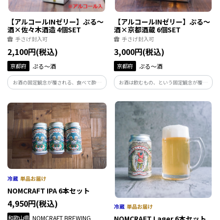
【アルコールINゼリー】ぷる～
【アルコールINゼリー】ぷる～
酒×佐々木酒造 4個SET
酒×京都酒蔵 6個SET
手さげ封入可
手さげ封入可
2,100円(税込)
3,000円(税込)
京都府
ぷる～酒
京都府
ぷる～酒
お酒の固定観念が覆される、食べて酔え
お酒は飲むもの、という固定観念が覆さ
る新感覚ゼリーの登場です。お届けするの
れる、食べて酔えるゼリーが登場。お届
は京都の佐々木酒造とコラボレーション
けするのは、京の酒蔵（玉乃光酒造・
した、古都のリキュール 柚子2個・檸檬2
佐々木酒造・城陽酒造）の味が楽しめる6
個のパッケージ。ギフトにもおすすめで
種類のパッケージ。お酒と京都を愛する
す。
方におすすめです。
NOMCRAFT IPA 6本セット
4,950円(税込)
和歌山県
NOMCRAFT BREWING
NOMCRAFT Lager 6本セット