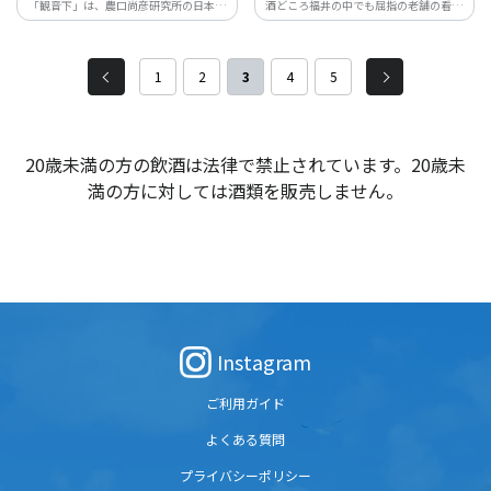
「観音下」は、農口尚彦研究所の日本酒
酒どころ福井の中でも屈指の老舗の看板
が生まれる場所。 農口尚彦研究所をより
商品
身近に感じていただきたいという想いか
ら生まれたお酒です。 冷酒から熱燗まで
1
2
3
4
5
対応温度も幅広く、どんなお料理も引き
立てます。
20歳未満の方の飲酒は法律で禁止されています。20歳未
満の方に対しては酒類を販売しません。
Instagram
ご利用ガイド
よくある質問
プライバシーポリシー