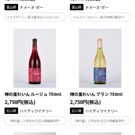
富山県
ドメーヌ･ボー
富山県
ドメーヌ･ボー
イチゴやベリー香る軽快なメルロー100%
マルスランはベリー香が特徴の軽快でま
の赤。穏やかな酸味とタンニンで和食と
ろやかな赤ワイン。初心者にもおすすめ
も好相性、幅広い料理に合います。
で、揚げ物や蒲焼きと好相性。
禅の里わいん ルージュ 750ml
禅の里わいん ブラン 750ml
2,750円(税込)
2,750円(税込)
石川県
ハイディワイナリー
石川県
ハイディワイナリー
「禅の里」と呼ばれる石川県輪島市門前
「禅の里」と呼ばれる石川県輪島市門前
町で造った赤ワインです。フレッシュな
町で造った白ワインです。軽快でフレッシ
苺、チェリー、ラズベリーなどを想わせ
ュな口当たり。ミントや青りんごのよう