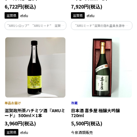
6,722円(税込)
7,920円(税込)
滋賀県
etelu
滋賀県
etelu
”AMUシロップ” ”AMUミード” 滋賀の
”AMUミード”滋賀の隠れ里奥永源寺。
隠れ里奥永源寺。600年の伝統ある『政所
600年の伝統ある『政所茶』と『人類最古
茶』と人の想いを編んだシロップとミー
のお酒ミード』の出逢い。人の想いを編
ド。大人も子供も一緒に楽しめる、新し
んだミードで新しいお茶のかたち。
いお茶のかたち。
滋賀政所茶ハチミツ酒『AMUミ
日本酒 喜多屋 極醸大吟醸
ード』 500ml×1本
720ml
3,960円(税込)
5,500円(税込)
滋賀県
etelu
今泉酒類販売