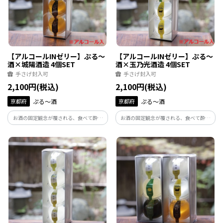
【アルコールINゼリー】ぷる～
【アルコールINゼリー】ぷる～
酒×城陽酒造 4個SET
酒×玉乃光酒造 4個SET
手さげ封入可
手さげ封入可
2,100円(税込)
2,100円(税込)
京都府
ぷる～酒
京都府
ぷる～酒
お酒の固定観念が覆される、食べて酔え
お酒の固定観念が覆される、食べて酔え
る新感覚ゼリーの登場です。お届けするの
る新感覚ゼリーの登場です。お届けするの
は京都の城陽酒造とコラボレーションし
は京都伏見・玉乃光酒造とコラボレーシ
た長期熟成梅酒 2個・宇治抹茶梅酒 2個の
ョンした日本酒 TAMA2個 、京の柚子酒2
パッケージ。ギフトにもおすすめです。
個のパッケージ。ギフトにもおすすめで
す。