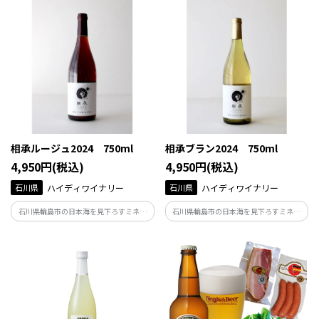
る赤い果実主体の香り。タンニンとのバ
な爽やかな香りに加え、ジューシーな果
ランスも良く、若々しくフルーティーな
実感と酸が感じられます。
味わいです。
相承ルージュ2024 750ml
相承ブラン2024 750ml
4,950円(税込)
4,950円(税込)
石川県
ハイディワイナリー
石川県
ハイディワイナリー
石川県輪島市の日本海を見下ろすミネラ
石川県輪島市の日本海を見下ろすミネラ
ル豊富な土壌で育った、「カベルネソー
ル豊富な土壌で育った、「ソーヴィニヨ
ヴィニョン」「メルロー」「プティヴェ
ンブラン」と「セミヨン」を使用した白
ルド」を使用した赤ワイン。口当たりは優
ワイン。果実の甘く華やかな香りが広が
しく、果実の凝縮感と、タンニンとのバ
り、穏やかな酸と甘みに凝縮した果実感
ランスが良い。
が特徴。