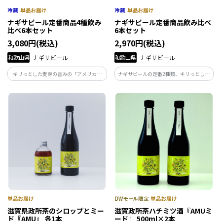
ナギサビール定番商品4種飲み
ナギサビール定番商品飲み比べ
比べ6本セット
6本セット
3,080円(税込)
2,970円(税込)
和歌山県
ナギサビール
和歌山県
ナギサビール
キリっとした麦芽の旨みの「アメリカン
ナギサビールの定番2種類、キリっとして
ウィート」、香りとコクの「ペールエー
麦芽の旨みが感じられる「アメリカンウ
ル」、クセになる苦みの「IPA」。ほんの
ィート」と深い香りとコクの「ペールエ
りとみかんが香る「みかんエール」定番
ール」。ナギサビールが初めての方に
商品4種類の飲み比べです。
は、まず飲んで頂きたい2種類です。
滋賀県政所茶のシロップとミー
滋賀政所茶ハチミツ酒『AMUミ
ド『AMU』 各1本
ード』 500ml×2本