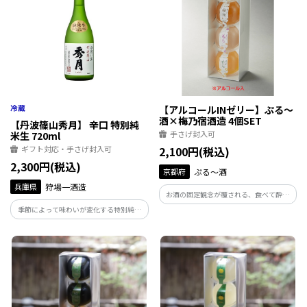
【アルコールINゼリー】ぷる～
酒×梅乃宿酒造 4個SET
【丹波篠山秀月】 辛口 特別純
手さげ封入可
米生 720ml
ギフト対応・手さげ封入可
2,100円(税込)
2,300円(税込)
京都府
ぷる～酒
兵庫県
狩場一酒造
お酒の固定観念が覆される、食べて酔え
る新感覚ゼリーの登場です。お届けするの
季節によって味わいが変化する特別純米
は奈良・梅乃宿酒造とコラボレーション
酒の生酒です。12月～4月頃のしぼりたて
した梅・ゆず・みかん・ももの4種類のパ
の時期は、新酒ならではのフレッシュな
ッケージ。ギフトにもおすすめです。
味わいで、5月～11月は氷温で貯蔵するこ
とでまろやかさと深みが出てきます。