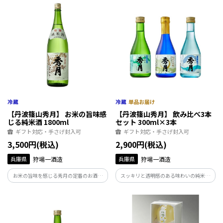
なんだビールです。「おかわりしたくなる
なんだビールです。定番3種類を詰め合わ
味わい」を実感いただける定番３種2本ず
せた、飲みくらべセットです。
つの詰め合わせ。
【丹波篠山秀月】 お米の旨味感
【丹波篠山秀月】 飲み比べ3本
じる純米酒 1800ml
セット 300ml×3本
ギフト対応・手さげ封入可
ギフト対応・手さげ封入可
3,500円(税込)
2,900円(税込)
兵庫県
狩場一酒造
兵庫県
狩場一酒造
お米の旨味を感じる秀月の定番のお酒。
スッキリと透明感のある味わいの純米大
丹波篠山の豊かな自然の中で、丹波杜氏
吟醸と、辛口で飲みごたえのある特別純
の技により丁寧に仕込まれた特別純米酒
米生、爽やかな甘えが特徴の生貯蔵酒の3
です。１年以上貯蔵することで落ち着いた
種類の飲み比べセットです。丹波篠山の豊
味になり、和食中心に食事に寄り添うお
かな自然の中で醸された地酒をお楽しみ
酒です。
ください。