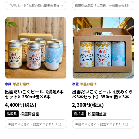
”AMUミード”滋賀の隠れ里奥永源寺。
福岡県糸島産「山田錦」を精米歩合35％
600年の伝統ある『政所茶』と『人類最古
に磨き上げ極寒に仕込み、わが子を育て
のお酒ミード』の出逢い。人の想いを編
るように大切に発酵させ、「しずく搾
んだミードとシロップで、大人も子供も
り」によって仕上げました。 優雅で華や
一緒に楽しめる、新しいお茶のかたち。
かな香りと、芳醇かつ透明感のある味わ
いが特徴です。
出雲だいこくビール《満足6本
出雲だいこくビール《飲みくら
セット》350ml缶×6本
べ3本セット》350ml缶×3本
4,400円(税込)
2,300円(税込)
島根県
松屋開盛堂
島根県
松屋開盛堂
神話のふるさと・出雲で生まれた「出雲
神話のふるさと・出雲で生まれた「出雲
だいこくビール」。出雲大社の縁結びの
だいこくビール」。出雲大社の縁結びの
神様、大国主大神（だいこくさま）にち
神様、大国主大神（だいこくさま）にち