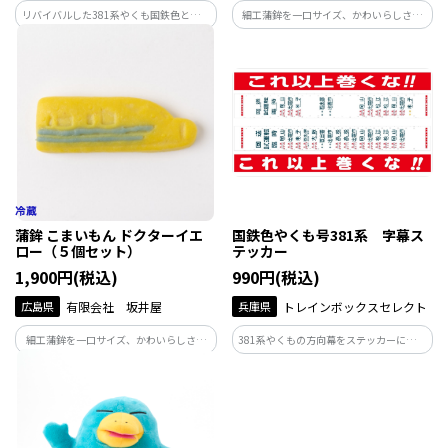
リバイバルした381系やくも国鉄色と、ス
細工蒲鉾を一口サイズ、かわいらしさ、
ーパーやくもが正面に描かれているクリ
具材の形、個包装、楽しさ、プチ、ミニ、
アファイルです。
こまい（広島弁で小さいの意味）をコン
セプトに開発しました。 こまいもんシ
リーズです 。
蒲鉾 こまいもん ドクターイエ
国鉄色やくも号381系 字幕ス
ロー（５個セット）
テッカー
1,900円(税込)
990円(税込)
広島県
有限会社 坂井屋
兵庫県
トレインボックスセレクト
細工蒲鉾を一口サイズ、かわいらしさ、
381系やくもの方向幕をステッカーにしま
具材の形、個包装、楽しさ、プチ、ミニ、
した♪
こまい（広島弁で小さいの意味）をコン
セプトに開発しました。 こまいもんシ
リーズです。