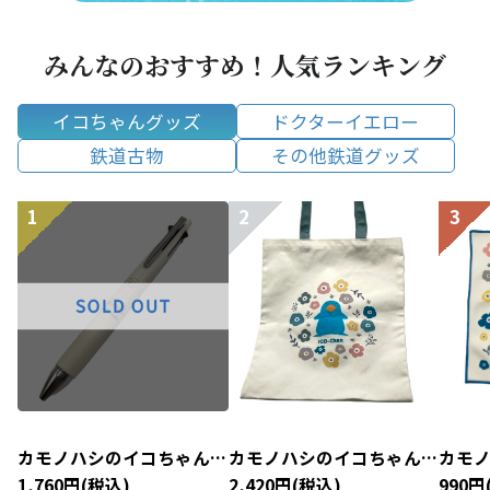
みんなのおすすめ！人気ランキング
イコちゃんグッズ
ドクターイエロー
鉄道古物
その他鉄道グッズ
カモノハシのイコちゃん×
カモノハシのイコちゃん×
カモ
北欧 ジェットストリーム
北欧 トートバッグ
北欧
1,760円(税込)
2,420円(税込)
990円