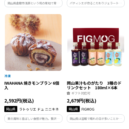
岡山県倉敷市浅原という桃の産地で育て
パティシエが作るこだわりジェラート。
た白桃をまるごと瓶詰めに。果樂株式会
瀬戸内の搾りたて生乳と新鮮な果実が織
社による桃のシロップ漬けです。限りなく
りなす贅沢な味わい ご自宅で特別なひと
生に近い食感で桃のない時期にでも桃に
ときをお楽しみいただけます。
会える！飾ってもかわいい桃の瓶詰めで
す。
IWAHANA 焼きモンブラン 6個
岡山果汁ものがたり 3種のド
入
リンクセット 180ml×6本
ギフト対応可
2,592円(税込)
2,679円(税込)
岡山県
ラトゥリエ ドュ ニニキネ
岡山県
FIGMOG
栗の風味と香ばしい食感が魅力。贅沢な
岡山県は温暖で晴れの日が多いことから
焼きモンブランで至福のひとときをお楽
『晴れの国』と呼ばれ、豊かな果物が育
しみください
ちます。岡山で収穫された清水白桃、ピオ