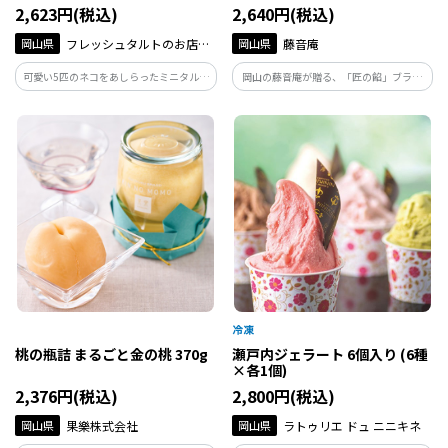
2,623円(税込)
2,640円(税込)
岡山県
フレッシュタルトのお店
岡山県
藤音庵
STYLE
可愛い5匹のネコをあしらったミニタルト
岡山の藤音庵が贈る、「匠の餡」ブラン
セットです。 動物愛護活動に賛同した商
ドの至極のプリン。小豆の風味と滑らかな
品で、売り上げの一部(１セットにつき22
プリンが絶妙な調和。和菓子職人の技と
円)を【公益財団法人 日本動物愛護協会】
歳月をかけて完成した逸品です。
に寄付いたします。4月から夏専用ライン
ナップに変更！
桃の瓶詰 まるごと金の桃 370g
瀬戸内ジェラート 6個入り (6種
×各1個)
2,376円(税込)
2,800円(税込)
岡山県
果樂株式会社
岡山県
ラトゥリエ ドュ ニニキネ