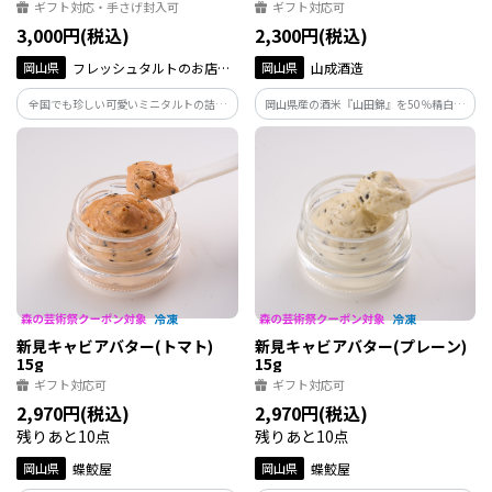
ギフト対応・手さげ封入可
ギフト対応可
3,000円(税込)
2,300円(税込)
岡山県
フレッシュタルトのお店
岡山県
山成酒造
STYLE
全国でも珍しい可愛いミニタルトの詰め
岡山県産の酒米『山田錦』を50％精白し
合わせです。小さいながらも特徴のあるミ
た贅沢な大吟醸酒です。加水していない
ニタルトを是非ご賞味下さい。（生チョ
「原酒」は状態も良好で、品の良い香り
コ×4、マンゴー×4、桃×3、カシス＆ク
と爽やかな味をお楽しみいただけます。
ランベリー×4）
新見キャビアバター(トマト)
新見キャビアバター(プレーン)
15g
15g
ギフト対応可
ギフト対応可
2,970円(税込)
2,970円(税込)
残りあと10点
残りあと10点
岡山県
蝶鮫屋
岡山県
蝶鮫屋