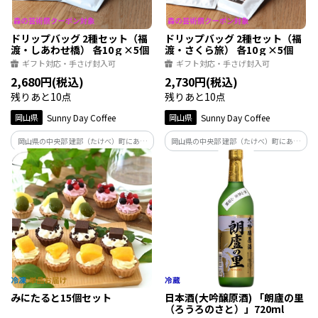
ドリップバッグ 2種セット（福
ドリップバッグ 2種セット（福
渡・しあわせ橋） 各10ｇ×5個
渡・さくら旅） 各10ｇ×5個
ギフト対応・手さげ封入可
ギフト対応・手さげ封入可
2,680円(税込)
2,730円(税込)
残りあと10点
残りあと10点
岡山県
Sunny Day Coffee
岡山県
Sunny Day Coffee
岡山県の中央部 建部（たけべ）町にある
岡山県の中央部 建部（たけべ）町にある
自家焙煎珈琲店Sunny Day Coffeeのご当地
自家焙煎珈琲店 Sunny Day Coffeeのご当
ブレンド2種類がセットになりました。 手
地ブレンド2種類がセットになりました。
軽なドリップバッグで、飲み比べも楽し
手軽なドリップバッグで、飲み比べも楽
い深煎りと浅煎りタイプのセットです。
しい深煎りと中煎りタイプのセットです。
みにたると15個セット
日本酒(大吟醸原酒) 「朗廬の里
（ろうろのさと）」720ml