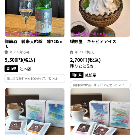
用した安心おやつ。
御前酒 純米大吟醸 馨720ｍ
蝶鮫屋 キャビアアイス
ｌ
ギフト対応可
ギフト対応可
5,500円(税込)
2,700円(税込)
残りあと5点
岡山県
辻本店
岡山県
蝶鮫屋
岡山県産雄町米を100％使用。香りは華や
かで酒器に注ぐと、バナナの様な甘い華
岡山の特産品、キャビアを使ったスィー
やかな香りが漂います。口に含むと雄町米
ツをお届けします。
ならではのキレイな米の旨みをしっかり
と感じます。