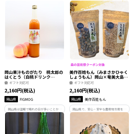
ーネ、レモンでドリンクをつくり、3種類
のドリンクセットにしました。
岡山果汁ものがたり 桃太郎の
美作百姓もん（みまさかひゃく
はくとう（白桃ドリンク
しょうもん）岡山×奄美大島／
500ml）
黒糖菓子 4袋セット
ギフト対応可
ギフト対応可
2,160円(税込)
2,160円(税込)
岡山県
FIGMOG
岡山県
美作百姓もん
岡山県は温暖で晴れの日が多いことから
岡山県で、安心・安全な農産物生産を手
『晴れの国』と呼ばれ、豊かな果物が育
掛ける美作百姓もんが作った黒糖シリー
ちます。岡山県産の『白桃』を約5個分つ
ズ「もち麦黒糖・黒豆黒糖」自家栽培も
かったストレートタイプのドリンクです。
ち麦・黒豆（作州黒）を使用し、天日海
塩、奄美大島産きびざら、黒糖のみを使