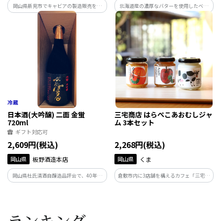
岡山県新見市でキャビアの製造販売を行
北海道産の濃厚なバターを使用したベー
っている蝶鮫屋のキャビアバター。トマ
スクリームに、新見フレッシュキャビア
トペーストはほのかな甘みが特徴的。抗
だけを混ぜ込んだ最もシンプルなキャビ
酸化作用の強いリコピンやビタミンCが豊
アバター。初めての方へもおすすめです。
富で、健康にも良い優等生。
日本酒(大吟醸) 二面 金蛍
三宅商店 はらぺこあおむしジャ
720ml
ム 3本セット
ギフト対応可
2,609円(税込)
2,268円(税込)
岡山県
板野酒造本店
岡山県
くま
岡山県杜氏清酒自醸造品評会で、40年連
倉敷市内に3店舗を構えるカフェ「三宅商
続優等賞受賞の功績が認められ、岡山県
店カフェ工房」のジャムセット。色鮮や
初の鳳凰賞を受賞。二面(ふたも)金蛍(き
かながらも甘さ控えめなフルーツジャム
んぼたる)は、江戸時代からかわるぬ佇ま
を、誰もが知っているはらぺこあおむし
いの酒蔵で、備中杜氏の熟練の技が醸す
のイラストで包みました。ご家庭へのギ
ランキング
極上の酒。
フトにどうぞ。