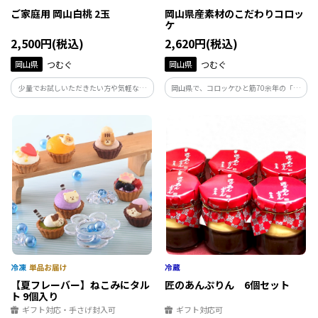
ご家庭用 岡山白桃 2玉
岡山県産素材のこだわりコロッ
ケ
2,500円(税込)
2,620円(税込)
岡山県
つむぐ
岡山県
つむぐ
少量でお試しいただきたい方や気軽な手
岡山県で、コロッケひと筋70余年の「心
土産などにおすすめな、岡山白桃の２玉
光食品」がつくる、岡山県産野菜や牛肉
セットです。【お届け時期：7月上旬～9
を使用したこだわりのコロッケです。地元
月上旬】※お届けまで2週間前後かかる場
で愛され続けているコロッケを、季節ご
合がございますので、ご了承ください。
とのセットでお届けします。
【夏フレーバー】ねこみにタル
匠のあんぷりん 6個セット
ト 9個入り
ギフト対応・手さげ封入可
ギフト対応可