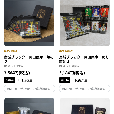
だけを使用した商品となっております。海
とのセットでお届けします。
苔の風味・歯切れ・香りをご堪能くださ
い。
烏城ブラック 岡山県産 焼の
烏城ブラック 岡山県産 のり
り
詰合せ
ギフト対応可
ギフト対応可
3,564円(税込)
5,184円(税込)
岡山県
JF岡山漁連
岡山県
JF岡山漁連
岡山「若」のりを使用した海苔詰合せ。
岡山「若」のりを使用した海苔詰合せ。
岡山「若」のりは、岡山県で養殖された
岡山「若」のりは、岡山県で養殖された
海苔で、1番摘み・2番摘みの上質な海苔
海苔で、1番摘み・2番摘みの上質な海苔
だけを使用した商品となっております。海
だけを使用した商品となっております。海
苔の風味・歯切れ・香りをご堪能くださ
苔の風味・歯切れ・香りをご堪能くださ
い。
い。