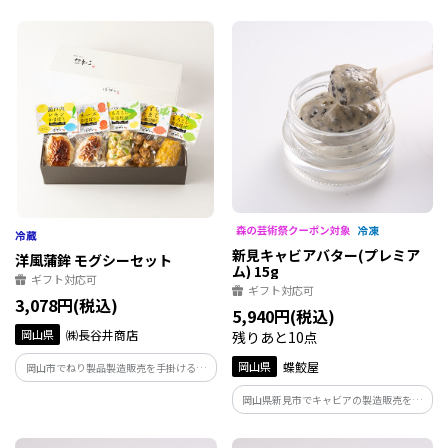
谷井商店のかまぼこセット。岡山特産の
ど、具材にこだわり、熟練の職人が手作
『うす板』、さつま揚げなど人気商品を
り。定番から変わり種まで、バラエティ
揃えた、幅広い年齢層に長谷井自慢の味
豊かなセットです。
をお楽しみいただけるセット商品。
新見キャビアバター(プレミア
洋風蒲鉾 モグシーセット
ム) 15g
ギフト対応可
ギフト対応可
3,078円(税込)
5,940円(税込)
岡山県
㈱長谷井商店
残りあと10点
岡山県
蝶鮫屋
岡山市でねり製品製造販売を手掛ける長
谷井商店のかまぼこセット。そのままで
岡山県新見市でキャビアの製造販売を行
美味しくお召し上がりいただくのはもち
っている蝶鮫屋のキャビアバター。最高
ろん、和洋中にアレンジできる食材とし
級の北海道産バターにたっぷりとキャビ
てもお使いいただける洋風蒲鉾です。