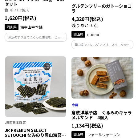
セット
グルテンフリーのガトーショコ
ギフト対応可
ラ
1,620円(税込)
4,320円(税込)
残りあと10点
岡山県
海幸山幸本舗
岡山県
otomo
お魚のすり身でつくった生地を、じっく
り丁寧に焼き上げた、軽くて香ばしい味
岡山県でアレルゲンフリースイーツを手
わいチップス。サクサクと香ばしく、軽
がけるotomoがつくったガトーショコラで
い口当たりと味わいの深さが特徴。ノン
す。グルテンフリーとは思えない、濃厚で
フライで、一度食べ始めると止まらない
なめらかな口どけが特徴です。
美味しさです。
倉敷洋菓子店 くるみのキャラ
メルサンド 4個入
1,134円(税込)
JR PREMIUM SELECT
岡山県
ウォールウォーレン
SETOUCHI なみのり岡山海苔