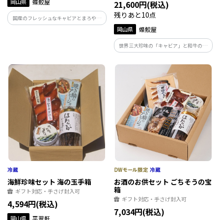
岡山県
蝶鮫屋
21,600円(税込)
残りあと10点
国産のフレッシュなキャビアとまろやか
なキャビアバター、チョウザメの身のス
岡山県
蝶鮫屋
モークが一度に楽しめるお得なセットで
す。
世界三大珍味の「キャビア」と和牛の美
味しさが凝縮された塩釜焼ローストビー
フのセットです。 クリスマス、年末用に
いかがでしょうか。
海鮮珍味セット 海の玉手箱
お酒のお供セット ごちそうの宝
箱
ギフト対応・手さげ封入可
ギフト対応・手さげ封入可
4,594円(税込)
7,034円(税込)
岡山県
平翠軒