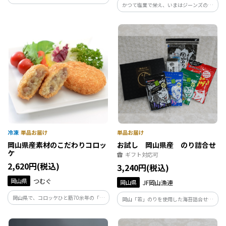
かつて塩業で栄え、いまはジーンズの聖
ンチョビフィレ風に仕上げた人気商品の
地として有名な倉敷市児島で海産物と塩
ままチョビをはじめ、ままチョビをアレ
という地域資源・ルーツをつかった、新
ンジした商品４つと、非売品のマスキン
しい地域の可能性に挑戦しています。
グテープをセットしたギフトとなってお
ります。
岡山県産素材のこだわりコロッ
お試し 岡山県産 のり詰合せ
ケ
ギフト対応可
2,620円(税込)
3,240円(税込)
岡山県
つむぐ
岡山県
JF岡山漁連
岡山県で、コロッケひと筋70余年の「心
岡山「若」のりを使用した海苔詰合せ。
光食品」がつくる、岡山県産野菜や牛肉
岡山「若」のりは、岡山県で養殖された
を使用したこだわりのコロッケです。地元
海苔で、1番摘み・2番摘みの上質な海苔
で愛され続けているコロッケを、季節ご