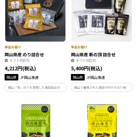
岡山県産 のり詰合せ
岡山県産 新の頂 詰合せ
ギフト対応可
ギフト対応可
4,212円(税込)
5,400円(税込)
岡山県
JF岡山漁連
岡山県
JF岡山漁連
岡山「若」のりを使用した海苔詰合せ。
岡山で養殖された海苔の中からのり検査
岡山「若」のりは、岡山県で養殖された
員が厳選し最高品質として認められた海
海苔で、1番摘み・2番摘みの上質な海苔
苔を一枚一枚丁寧に焼き上げました。ま
だけを使用した商品となっております。海
ずはそのままご賞味ください。初摘みな
苔の風味・歯切れ・香りをご堪能くださ
らではの口ごけ、味、香りをお楽しみく
い。
ださい。