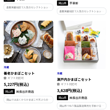
岡山県
平翠軒
倉敷美観地区で人気のセレクトショップ
倉敷美観地区で人気のセレクトショップ
平翠軒が手掛ける海鮮珍味セット。家呑
平翠軒が手掛けるお酒のお供セット。左
みが楽しくなる珍味を揃えてみました。
党にはこたえられない酒のお供の数々！
人口添加物をほとんど使用しない、体に
優しく口に優しい逸品揃いをJR西日本限
定で。
養老かまぼこセット
ギフト対応可
瀬戸内かまぼこセット
5,227円(税込)
ギフト対応可
3,628円(税込)
岡山県
㈱長谷井商店
岡山県
㈱長谷井商店
岡山では古くからかまぼこや天ぷらの老
舗として親しまれている長谷井商店、通
岡山市でねり製品製造販売を手掛ける長
称「はせい」。上質のすり身、野菜な