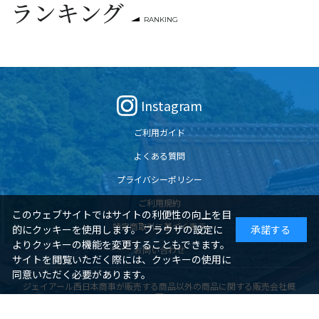
ランキング
RANKING
Instagram
ご利用ガイド
よくある質問
プライバシーポリシー
ご利用規約
このウェブサイトではサイトの利便性の向上を目
特定商取引に基づく表示
的にクッキーを使用します。 ブラウザの設定に
承諾する
よりクッキーの機能を変更することもできます。
お問い合わせ
サイトを閲覧いただく際には、クッキーの使用に
同意いただく必要があります。
ジェイアール西日本商事が販売する商品以外の商品に関する販売会社概
要