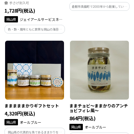
うまみ醤油味×5セット
手さげ封入可
倉敷市真備町で2000年から創業している
1,728円(税込)
人気の洋菓子店「ウォールウォーレン」
が作った、こだわりの焼き菓子「くるみ
岡山県
ジェイアールサービスネッ
のキャラメルサンド」。甘く香ばしくほ
ト岡山
ろ苦い、感動の美味しさは手作りならで
色・艶・風味ともに良質な岡山の海苔を
は、です。
100%使用した「なみのり岡山海苔」。海
苔をナミナミ状に加工することで、軽い
食感に仕上げました。手につきにくく一
口サイズで食べやすい、新食感の味わい
をお楽しみください。
まままままかりギフトセット
ままチョビ～ままかりのアンチ
ョビフィレ風～
4,320円(税込)
864円(税込)
岡山県
オールブルー
岡山県
オールブルー
岡山県の代表的な魚であるままかりをア