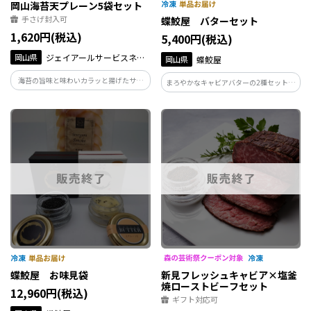
岡山海苔天プレーン5袋セット
手さげ封入可
蝶鮫屋 バターセット
1,620円(税込)
5,400円(税込)
岡山県
ジェイアールサービスネッ
岡山県
蝶鮫屋
ト岡山
海苔の旨味と味わいカラッと揚げたサク
まろやかなキャビアバターの2種セットで
サク食感スティック
す。
蝶鮫屋 お味見袋
新見フレッシュキャビア×塩釜
焼ローストビーフセット
12,960円(税込)
ギフト対応可