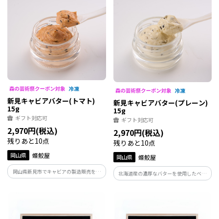
アを混ぜ込み、マリアージュさせた逸
品。バゲットやパンケーキにぬって、特
別な朝食を。
新見キャビアバター(トマト)
新見キャビアバター(プレーン)
15g
15g
ギフト対応可
ギフト対応可
2,970円(税込)
2,970円(税込)
残りあと10点
残りあと10点
岡山県
蝶鮫屋
岡山県
蝶鮫屋
岡山県新見市でキャビアの製造販売を行
北海道産の濃厚なバターを使用したベー
っている蝶鮫屋のキャビアバター。トマ
スクリームに、新見フレッシュキャビア
トペーストはほのかな甘みが特徴的。抗
だけを混ぜ込んだ最もシンプルなキャビ
酸化作用の強いリコピンやビタミンCが豊
アバター。初めての方へもおすすめです。
富で、健康にも良い優等生。