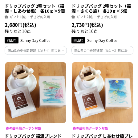
ドリップバッグ 2種セット（福
ドリップバッグ 2種セット（福
渡・しあわせ橋） 各10ｇ×5個
渡・さくら旅） 各10ｇ×5個
ギフト対応・手さげ封入可
ギフト対応・手さげ封入可
2,680円(税込)
2,730円(税込)
残りあと10点
残りあと10点
岡山県
Sunny Day Coffee
岡山県
Sunny Day Coffee
岡山県の中央部 建部（たけべ）町にある
岡山県の中央部 建部（たけべ）町にある
自家焙煎珈琲店Sunny Day Coffeeのご当地
自家焙煎珈琲店 Sunny Day Coffeeのご当
ブレンド2種類がセットになりました。 手
地ブレンド2種類がセットになりました。
軽なドリップバッグで、飲み比べも楽し
手軽なドリップバッグで、飲み比べも楽
い深煎りと浅煎りタイプのセットです。
しい深煎りと中煎りタイプのセットです。
ドリップバッグ 福渡ブレンド
ドリップバッグ しあわせ橋ブレ