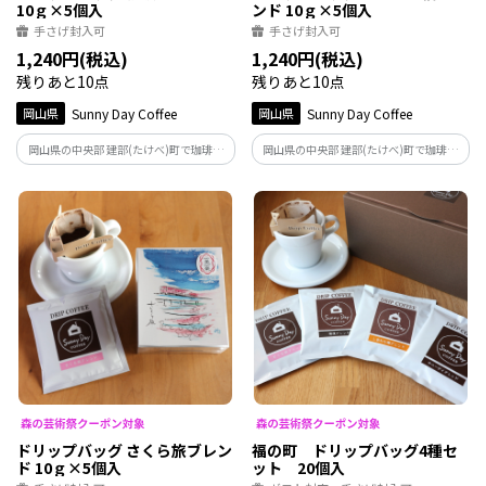
10ｇ×5個入
ンド 10ｇ×5個入
手さげ封入可
手さげ封入可
1,240円(税込)
1,240円(税込)
残りあと10点
残りあと10点
岡山県
Sunny Day Coffee
岡山県
Sunny Day Coffee
岡山県の中央部 建部(たけべ)町で珈琲豆
岡山県の中央部 建部(たけべ)町で珈琲豆
を焙煎するSunny Day Coffeeが町の地名
を焙煎するSunny Day Coffeeが町の名所
福渡（ふくわたり）から名付けた人気の
「しあわせ橋」から名付けた人気のご当
ご当地ブレンド。やわらかな苦味と甘味
地ブレンド。 さわやかな香りにやさしい
が感じられる深煎りタイプのブレンドで
甘味が感じられる浅煎りタイプのブレン
す。
ドです。
ドリップバッグ さくら旅ブレン
福の町 ドリップバッグ4種セ
ド 10ｇ×5個入
ット 20個入