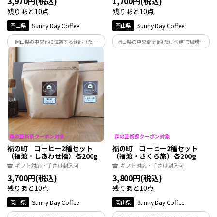
3,970円(税込)
1,700円(税込)
残りあと10点
残りあと10点
岡山県
Sunny Day Coffee
岡山県
Sunny Day Coffee
岡山県の中央部に位置する建部（たけ
岡山県の中央部 建部(たけべ)町で珈琲豆
べ）町にある自家焙煎珈琲店Sunny Day
を焙煎するSunny Day Coffeeが町の地名
Coffeeのご当地ブレンド3種類がセットに
福渡（ふくわたり）から名付けた人気の
なりました。手軽なドリップバッグで、
ご当地ブレンド。やわらかな苦味と甘味
飲み比べも楽しいセットです。
が感じられる深煎りタイプのブレンドで
す。
福の町 コーヒー2種セット
福の町 コーヒー2種セット
（福渡・しあわせ橋）各200g
（福渡・さくら旅）各200g
ギフト対応・手さげ封入可
ギフト対応・手さげ封入可
3,700円(税込)
3,800円(税込)
残りあと10点
残りあと10点
岡山県
Sunny Day Coffee
岡山県
Sunny Day Coffee