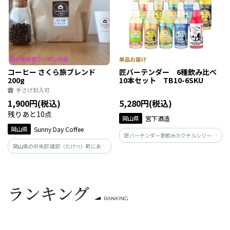
ドです。
コーヒー さくら旅ブレンド
匠バーテンダー 6種飲み比べ
200g
10本セット TB10-6SKU
手さげ封入可
1,900円(税込)
5,280円(税込)
残りあと10点
岡山県
宮下酒造
岡山県
Sunny Day Coffee
匠バーテンダー家飲みカクテルシリーズ
の赤しそマリアージュ・梅ジントニック
岡山県の中央部 建部（たけべ）町にある
サワー・ウォッカレモンサワー・愛南ゴ
自家焙煎珈琲店Sunny Day Coffeeが観光列
ールドサワー・ジントニック・ウイスキ
車SAKU美SAKU楽（さくびさくら）をイ
ー岡山ハイボールの10本セットです。
メージしたオリジナルブレンドです。まろ
やかなコクと香りをお楽しみください。
ランキング
RANKING