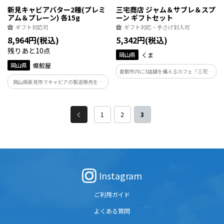
新見キャビアバター2種(プレミ
三宅商店 ジャム＆サブレ＆スプ
アム＆プレーン) 各15g
ーン ギフトセット
ギフト対応可
ギフト対応・手さげ封入可
8,964円(税込)
5,342円(税込)
残りあと10点
岡山県
くま
岡山県
蝶鮫屋
倉敷市内に3店舗を構えるカフェ「三宅商
店カフェ工房」のジャムとお菓子のセッ
岡山県新見市でキャビアの製造販売を行
ト。色鮮やかながらも甘さ控えめなフル
っている蝶鮫屋のキャビアバター。口当
ーツジャムと瀬戸内レモンや岡山県産白
たりがよく色合いにもこだわったキャビ
桃を使用したサブレをギフトボックスに
アバターの人気シリーズをセットに。バ
1
2
3
詰めました。
ゲットにぬって、特別な朝食を。
Instagram
ご利用ガイド
よくある質問