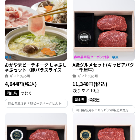
（小腸・ギアラ・盲腸・直腸・ハツ・シ
豚のロースを使用。
マチョウ）が入ったもつ鍋セット。
おかやまピーチポーク しゃぶし
A級グルメセット(キャビアバタ
ゃぶセット（豚バラスライス
ー･千屋牛)
280g、豚ローススライス
ギフト対応可
ギフト対応可
280g）
4,644円(税込)
11,340円(税込)
残りあと10点
岡山県
つむぐ
岡山県
蝶鮫屋
岡山県産ＳＰＦ豚ピーチポークとんトン
豚のバラ肉とロース肉を使用。
岡山県新見市でキャビアの製造販売を行
っている蝶鮫屋のキャビアバターと岡山
県産千屋牛の程よい霜降りと赤身のバラ
ンスが絶妙なモモ肉をセットにした贅沢
な組合せ。