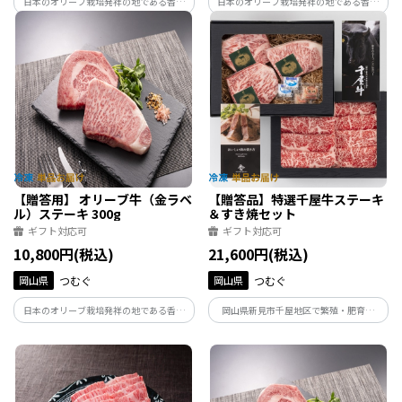
日本のオリーブ栽培発祥の地である香川
日本のオリーブ栽培発祥の地である香川
県・小豆島のオリーブと瀬戸内の温暖な
県・小豆島のオリーブと瀬戸内の温暖な
気候風土のなかで古くから育まれてきた
気候風土のなかで古くから育まれてきた
讃岐牛。2つの歴史が融合しオリーブ搾り
讃岐牛。2つの歴史が融合しオリーブ搾り
果実を与え育て上げた讃岐牛、それが
果実を与え育て上げた讃岐牛、それが
「オリーブ牛」です。
「オリーブ牛」です。
【贈答用】 オリーブ牛（金ラベ
【贈答品】特選千屋牛ステーキ
ル）ステーキ 300g
＆すき焼セット
ギフト対応可
ギフト対応可
10,800円(税込)
21,600円(税込)
岡山県
つむぐ
岡山県
つむぐ
日本のオリーブ栽培発祥の地である香川
岡山県新見市千屋地区で繁殖・肥育さ
県・小豆島のオリーブと瀬戸内の温暖な
れ、日本最古の和牛のルーツといわれる
気候風土のなかで古くから育まれてきた
蔓牛（つるうし）、「竹の谷蔓（たけの
讃岐牛。2つの歴史が融合しオリーブ搾り
たにつる）」の血統を引く年間生産頭数
果実を与え育て上げた讃岐牛、それが
700頭に満たない希少価値の高い「千屋
「オリーブ牛」です。
牛」をお届け。