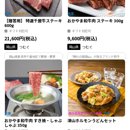
【贈答用】 特選千屋牛ステーキ
おかやま和牛肉 ステーキ 300g
600g
ギフト対応可
ギフト対応可
21,600円(税込)
9,600円(税込)
岡山県
つむぐ
岡山県
つむぐ
岡山県新見市千屋地区で繁殖・肥育さ
「晴れの国岡山」が誇るブランド和牛。
れ、日本最古の和牛のルーツといわれる
やわらかな食感と香りが和牛本来の味を
蔓牛（つるうし）、「竹の谷蔓（たけの
堪能できます。サーロインとリブロースの
たにつる）」の血統を引く年間生産頭数
みをステーキカットにしてお届け。
700頭に満たない希少価値の高い「千屋
牛」をお届け。
おかやま和牛肉 すき焼・しゃぶ
津山ホルモンうどんセット
しゃぶ 350g