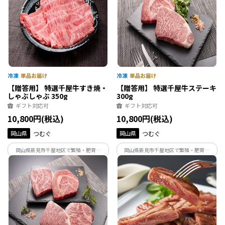
【贈答用】 特選千屋牛すき焼・
【贈答用】 特選千屋牛ステーキ
しゃぶしゃぶ 350g
300g
ギフト対応可
ギフト対応可
10,800円(税込)
10,800円(税込)
岡山県
つむぐ
岡山県
つむぐ
岡山県新見市千屋地区で繁殖・肥育さ
岡山県新見市千屋地区で繁殖・肥育さ
れ、日本最古の和牛のルーツといわれる
れ、日本最古の和牛のルーツといわれる
蔓牛（つるうし）、「竹の谷蔓（たけの
蔓牛（つるうし）、「竹の谷蔓（たけの
たにつる）」の血統を引く年間生産頭数
たにつる）」の血統を引く年間生産頭数
700頭に満たない希少価値の高い「千屋
700頭に満たない希少価値の高い「千屋
牛」をお届け。
牛」をお届け。