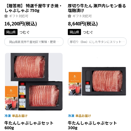
【贈答用】 特選千屋牛すき焼・
厚切り牛たん 瀬戸内レモン香る
しゃぶしゃぶ 750g
塩麹漬け
ギフト対応可
ギフト対応可
16,200円(税込)
8,640円(税込)
岡山県
つむぐ
岡山県
つむぐ
岡山県新見市千屋地区で繁殖・肥育さ
厚切り（8㎜）にした牛タンにスリット加
れ、日本最古の和牛のルーツといわれる
工を行い、瀬戸内レモンやハーブの爽や
蔓牛（つるうし）、「竹の谷蔓（たけの
かな香りをまとわせ、塩麹でしっとりや
たにつる）」の血統を引く年間生産頭数
わらかく仕上げました
７００頭に満たない希少価値の高い「千
屋牛」をお届け。
牛たんしゃぶしゃぶセット
牛たんしゃぶしゃぶセット
600g
300g