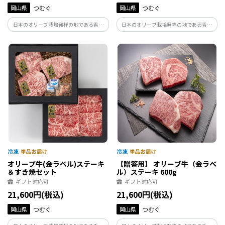
岡山県
つむぐ
岡山県
つむぐ
日本のオリーブ栽培発祥の地である香川
日本のオリーブ栽培発祥の地である香川
県・小豆島のオリーブと瀬戸内の温暖な
県・小豆島のオリーブと瀬戸内の温暖な
気候風土のなかで古くから育まれてきた
気候風土のなかで古くから育まれてきた
讃岐牛。２つの歴史が融合しオリーブ搾
讃岐牛。2つの歴史が融合しオリーブ搾り
り果実を与え育て上げた讃岐牛、それが
果実を与え育て上げた讃岐牛、それが
「オリーブ牛」です。
「オリーブ牛」です。
オリーブ牛(金ラベル)ステーキ
【贈答用】 オリーブ牛（金ラベ
＆すき焼セット
ル）ステーキ 600g
ギフト対応可
ギフト対応可
21,600円(税込)
21,600円(税込)
岡山県
つむぐ
岡山県
つむぐ