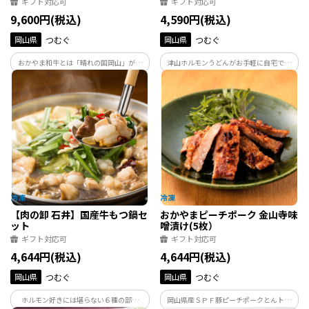
ギフト対応可
ギフト対応可
9,600円(税込)
4,590円(税込)
岡山県
つむぐ
岡山県
つむぐ
おかやま和牛とは「晴れの国岡山」が誇
津山ホルモンうどんがお手軽に自宅でお
るブランド和牛。やわらかな食感と香り
召し上がりになれる商品です。調理レシピ
が和牛本来の味を堪能できます。おかやま
付き
和牛ロースをすきしゃぶ用にスライスし
てお届け。
【肉の卸 石井】国産牛もつ鍋セ
おかやまピーチポーク 金山寺味
ット
噌漬け(5枚）
ギフト対応可
ギフト対応可
4,644円(税込)
4,644円(税込)
岡山県
つむぐ
岡山県
つむぐ
ホルモン好きには堪らない６種の部位
岡山県産ＳＰＦ豚ピーチポークとんトン