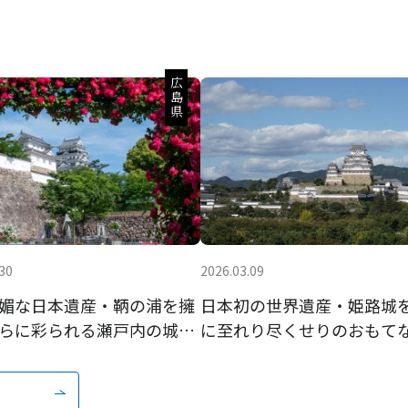
広島県
30
2026.03.09
媚な日本遺産・鞆の浦を擁
日本初の世界遺産・姫路城
らに彩られる瀬戸内の城下
に至れり尽くせりのおもて