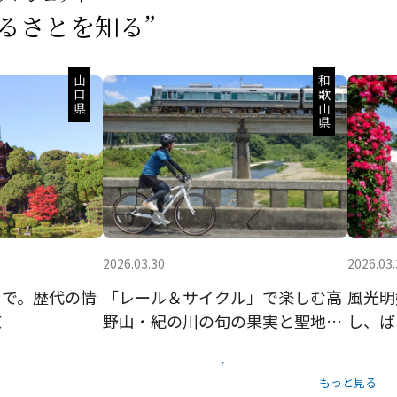
るさとを知る”
山口県
和歌山県
2026.03.30
2026.03.
まで。歴代の情
「レール＆サイクル」で楽しむ高
風光明
京
野山・紀の川の旬の果実と聖地巡
し、ば
礼
町
もっと見る