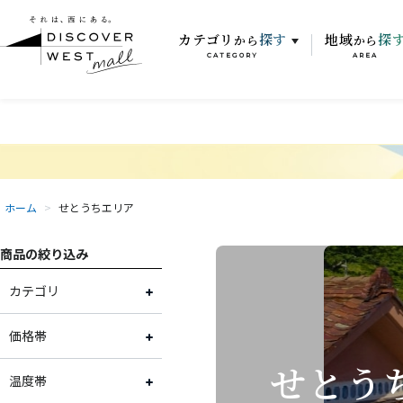
カテゴリ
探す
地域
探
から
から
CATEGORY
AREA
ホーム
>
せとうちエリア
商品の絞り込み
カテゴリ
お魚
価格帯
せとう
スイーツ
～2,000円
温度帯