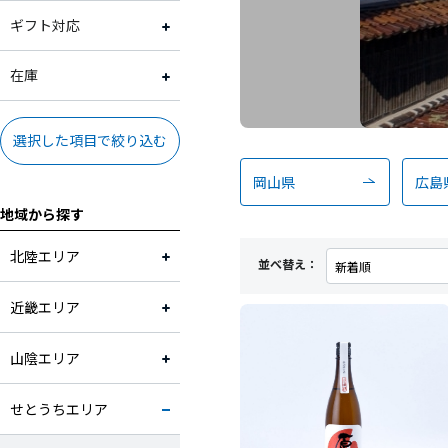
果物
2,001円～3,000円
常温
ギフト対応
加工品
3,001円～4,000円
冷蔵
ギフト対応可
在庫
卵・乳製品
4,001円～5,000円
冷凍
ギフト対応不可
在庫あり
選択した項目で絞り込む
米・麺・パン
5,001円～10,000円
岡山県
広島
地域から探す
お酒
10,001円～
北陸エリア
並べ替え：
花・植物
近畿エリア
山陰エリア
せとうちエリア