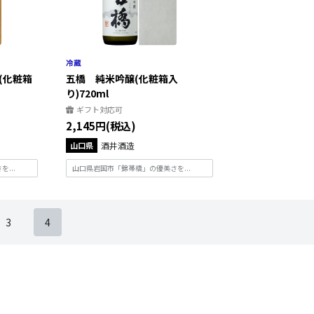
(化粧箱
五橋 純米吟醸(化粧箱入
り)720ml
ギフト対応可
2,145円(税込)
山口県
酒井酒造
...
山口県岩国市「錦帯橋」の優美さを...
3
4