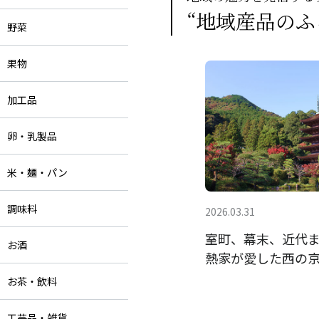
“地域産品のふ
野菜
果物
加工品
卵・乳製品
米・麺・パン
調味料
2026.03.31
室町、幕末、近代
お酒
熱家が愛した西の
お茶・飲料
工芸品・雑貨