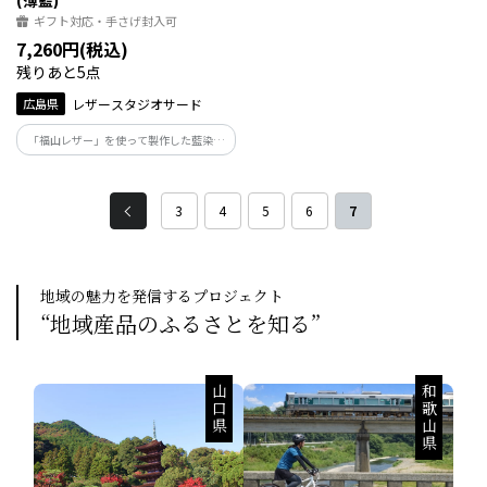
ギフト対応・手さげ封入可
7,260円(税込)
残りあと5点
広島県
レザースタジオサード
「福山レザー」を使って製作した藍染の
薄型の名刺入れ。20枚収納型でスッキリ
と胸ポケットにも収まるサイズです
3
4
5
6
7
地域の魅力を発信するプロジェクト
“地域産品のふるさとを知る”
山口県
和歌山県