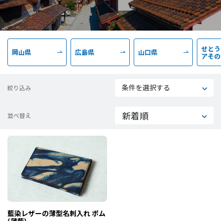
せとう
岡山県
広島県
山口県
アその
条件を選択する
絞り込み
並べ替え
藍染レザーの薄型名刺入れ ポム
(薄藍)