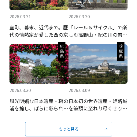
2026.03.31
2026.03.30
室町、幕末、近代まで。歴
「レール＆サイクル」で楽
代の情熱家が愛した西の京
しむ高野山・紀の川の旬の
果実と聖地巡礼
広島県
兵庫県
2026.03.30
2026.03.09
風光明媚な日本遺産・鞆の
日本初の世界遺産・姫路城
浦を擁し、ばらに彩られる
を筆頭に至れり尽くせりの
瀬戸内の城下町
おもてなし
もっと見る