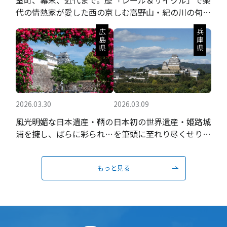
代の情熱家が愛した西の京
しむ高野山・紀の川の旬の
果実と聖地巡礼
広島県
兵庫県
2026.03.30
2026.03.09
風光明媚な日本遺産・鞆の
日本初の世界遺産・姫路城
浦を擁し、ばらに彩られる
を筆頭に至れり尽くせりの
瀬戸内の城下町
おもてなし
もっと見る