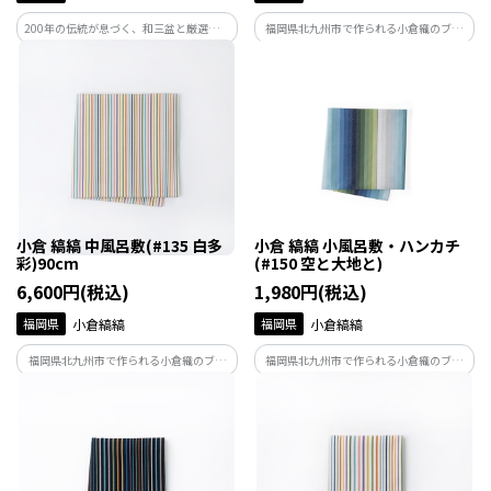
200年の伝統が息づく、和三盆と厳選素材
福岡県北九州市で作られる小倉織のブラ
の極み
ンド「小倉 縞縞」。小倉織ならではの立
体感あふれる美しいたて縞が特徴の中風
呂敷です。
小倉 縞縞 中風呂敷(#135 白多
小倉 縞縞 小風呂敷・ハンカチ
彩)90cm
(#150 空と大地と)
6,600円(税込)
1,980円(税込)
福岡県
小倉縞縞
福岡県
小倉縞縞
福岡県北九州市で作られる小倉織のブラ
福岡県北九州市で作られる小倉織のブラ
ンド「小倉 縞縞」。小倉織ならではの立
ンド「小倉 縞縞」。小倉織ならではの立
体感あふれる美しいたて縞が特徴の中風
体感あふれる美しいたて縞が特徴の小風
呂敷です。
呂敷・ハンカチです。