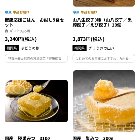
健康応援ごはん お試し5食セ
山八生餃子3種（山八餃子／黒
ット
豚餃子／えび餃子）28個
ギフト対応可
3,240円(税込)
2,873円(税込)
福岡県
ぶどうの樹
福岡県
ぎょうざの山八
管理栄養士監修の冷凍惣菜「健康応援ご
はじめてのお客様におすすめ！九州食材
はん」。塩分・たんぱく質・野菜量など
をふんだんに使った餃子専門店「ぎょう
に配慮しながら、しっかり美味しさもキ
ざの山八」が手がける、人気の3種セッ
ープ。レンジで温めるだけで、おいし
ト。定番の山八餃子、旨み溢れる黒豚餃
く、楽しく健康をサポート。
子、まるごとえび餃子。まずはお試しで
ご自宅用にどうぞ。
国産 極巣みつ 310g
国産 巣みつ 300g