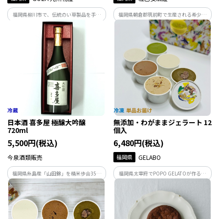
福岡県柳川市で、伝統のい草製品を手が
福岡県朝倉郡筑前町で生産される希少な
けるGOZA.がつくった香り豊かなイ草フ
柑橘「木酢（きず）」。幻の柑橘とも称
ラワーです。
されるその果実を使用した特別な柑橘系
リキュールが誕生しました。まろやかで
やさしい酸味と口いっぱいに広がる爽や
かな香りが特徴です。
日本酒 喜多屋 極醸大吟醸
無添加・わがままジェラート 12
720ml
個入
5,500円(税込)
6,480円(税込)
今泉酒類販売
福岡県
GELABO
福岡県糸島産「山田錦」を精米歩合35％
福岡県太宰府でPOPO GELATOが作る、
に磨き上げ極寒に仕込み、わが子を育て
「美味しい」も「あんしん」もどちらも
るように大切に発酵させ、「しずく搾
叶えた“わがままジェラート”！食品添加
り」によって仕上げました。 優雅で華や
物を使わずに厳選した原材料を活かした
かな香りと、芳醇かつ透明感のある味わ
ジェラート作りをしています。
いが特徴です。