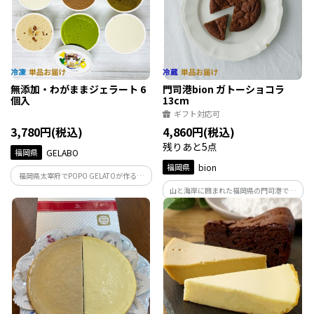
無添加・わがままジェラート 6
門司港bion ガトーショコラ
個入
13cm
ギフト対応可
3,780円(税込)
4,860円(税込)
残りあと5点
福岡県
GELABO
福岡県
bion
福岡県太宰府でPOPO GELATOが作る、
「美味しい」も「あんしん」もどちらも
山と海岸に囲まれた福岡県の門司港で、
叶えた“わがままジェラート”！食品添加
国産小麦と全粒粉、発酵バターや日本の
物を使わずに厳選した原材料を活かした
おいしい無農薬の素材を使い、ひとつひ
ジェラート作りをしています。
とつ丁寧に、自然な甘さの焼き菓子を香
ばしく焼き上げています。保存料、添加物
不使用です。