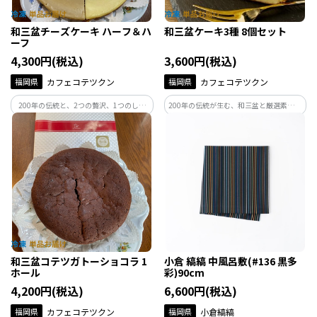
和三盆チーズケーキ ハーフ＆ハ
和三盆ケーキ3種 8個セット
ーフ
4,300円(税込)
3,600円(税込)
福岡県
カフェコテツクン
福岡県
カフェコテツクン
200年の伝統と、2つの贅沢、1つのしあ
200年の伝統が生む、和三盆と厳選素材の
わせ。和三盆が引き立てる大人のチーズ
極上ケーキ
ケーキ
和三盆コテツガトーショコラ 1
小倉 縞縞 中風呂敷(#136 黒多
ホール
彩)90cm
4,200円(税込)
6,600円(税込)
福岡県
カフェコテツクン
福岡県
小倉縞縞