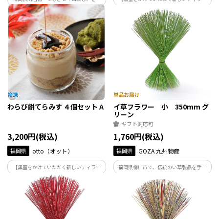
っと気軽に楽しみたい！お客様からの要
ス】 わらび餅とティラミス両方の美味し
望から生まれた、美味しい笹めしとおむ
さが味わえる特別な「和スイーツ」です。
すびのセットです。国産うなぎ・熊本の七
材料・作り方にも、沢山こだわりが詰ま
城米を使用しています。
った本格的なデザートです。
わらび餅てらみす ４個セット A
イ草フラワー 小 350mm グ
リーン
ギフト対応可
3,200円(税込)
1,760円(税込)
福岡県
otto（オット）
福岡県
GOZA 九州物産
【黒蜜をかけていただく新しいティラミ
福岡県柳川市で、伝統のい草製品を手が
ス】 わらび餅とティラミス両方の美味し
けるGOZA.がつくった香り豊かなイ草フ
さが味わえる特別な「和スイーツ」です。
ラワーです。
材料・作り方にも、沢山こだわりが詰ま
った本格的なデザートです。