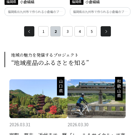
福岡県
小倉縞縞
福岡県
小倉縞縞
福岡県北九州市で作られる小倉織のブラ
福岡県北九州市で作られる小倉織のブラ
ンド「小倉 縞縞」。小倉織ならではの立
ンド「小倉 縞縞」。小倉織ならではの立
体感あふれる美しいたて縞を生かしたバ
体感あふれる美しいたて縞を生かしたバ
ッグは、どんな服装にもなじむデザイン
ッグは、どんな服装にもなじむデザイン
1
2
3
4
5
で長く愛用できると注目の逸品です。
で長く愛用できると注目の逸品です。
地域の魅力を発信するプロジェクト
“地域産品のふるさとを知る”
山口県
和歌山県
2026.03.31
2026.03.30
室町、幕末、近代まで。歴
「レール＆サイクル」で楽