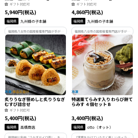
ギフト対応可
ギフト対応可
5,940円(税込)
4,860円(税込)
福岡県
九州蜂の子本舗
福岡県
九州蜂の子本舗
福岡県八女市の国産蜂蜜専門店が手がけ
福岡県八女市の国産蜂蜜専門店が手がけ
る、巣のまま丸ごと味わえる贅沢な蜂蜜
る、巣のまま丸ごと味わえる贅沢な蜂蜜
です。
です。
炙りうなぎ笹めしと炙りうなぎ
特選栗てらみす入り わらび餅て
むすび詰合せ
らみす ４個セット B
ギフト対応可
5,400円(税込)
3,400円(税込)
福岡県
高橋商店
福岡県
otto（オット）
福岡柳川名物〝うなぎセイロ蒸し〟をも
【黒蜜をかけていただく新しいティラミ