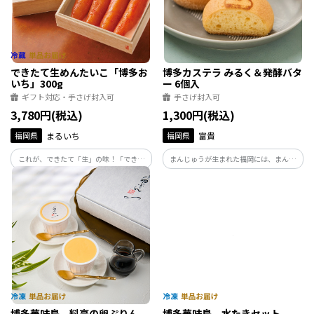
できたて生めんたいこ「博多お
博多カステラ みるく＆発酵バタ
いち」300g
ー 6個入
ギフト対応・手さげ封入可
手さげ封入可
3,780円(税込)
1,300円(税込)
福岡県
まるいち
福岡県
富貴
これが、できたて「生」の味！「できた
まんじゅうが生まれた福岡には、まんじ
て」の鮮度と、はじける美味しさは完全
ゅうのように見える丸いカステラがあっ
受注生産ならでは。 どなたにも喜ばれる
ても良いのではないかという発想で開発
贅沢な明太子です。
したのが「博多カステラ」であり、福岡
を代表するお菓子になってほしいとの思
いを込めた商品です。
博多華味鳥 料亭の卵ぷりん
博多華味鳥 水たきセット