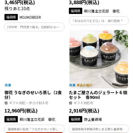
3,465円(税込)
3,888円(税込)
残りあと10点
福岡県
柳川藩主立花邸 御花
福岡県
MOJIKOBEER
「おはなのうむすび」は、 柳川名物「鰻
のせいろ蒸し」を贅沢なおむすびにしま
1998年 門司港で誕生。伝統的なヨーロ
した。 料亭御花の秘伝のタレを絡めたご
ピアンスタイルを基本とした飲みごたえ
飯に食感の楽しい具材と香ばしい鰻が合
のあるビール。 フラグシップビア「ヴァ
わさっております。 ぜひご賞味ください
イツェン」は全国地ビール品質審査会に
ませ。
おいて2回連続最優秀賞を受賞
御花 うなぎのせいろ蒸し（2食
たまご屋さんのジェラート６個
分）
セット 各90ml
ギフト対応・手さげ封入可
ギフト対応可
12,960円(税込)
2,916円(税込)
福岡県
柳川藩主立花邸 御花
福岡県
野上養鶏場
福岡県柳川名物「うなぎのせいろ蒸し」
福岡県鞍手郡鞍手町にある野上養鶏場が