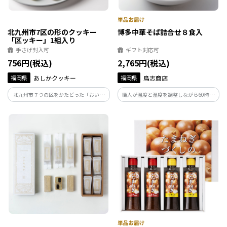
北九州市7区の形のクッキー
博多中華そば詰合せ８食入
「区ッキー」1組入り
手さげ封入可
ギフト対応可
756円(税込)
2,765円(税込)
福岡県
あしかクッキー
福岡県
鳥志商店
北九州市７つの区をかたどった「おいし
職人が温度と湿度を調整しながら60時間
くて楽しい！」パズル型のクッキー。小
熟成乾燥した国産小麦粉を使用した麺と
さいお子様でも食べられるよう色付けは
化学調味料・合成保存料・合成着色料不
野菜パウダーを使用しています。７つの味
使用の4種類のスープを詰め合わせまし
を楽しめる優しい美味しさの「区ッキ
た。
ー」です。