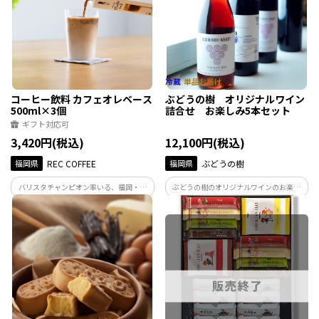
決してあります。
ーヒーバッグのセット
コーヒー飲料 カフェオレベース
ぶどうの樹 オリジナルワイン
500ml×3個
詰合せ お楽しみ5本セット
ギフト対応可
3,420円(税込)
12,100円(税込)
福岡県
REC COFFEE
福岡県
ぶどうの樹
バリスタチャンピオン率いる、福岡・博
ぶどうの樹のオリジナルワインのお楽し
多発のスペシャルティコーヒー専門店。
み５本セットです。通常￥15,000以上の
ミルクと合わせるだけでバリスタクオリ
ラインナップを詰合せ致します。
ティの本格的な「カフェオレ」をご自宅
で簡単に楽しめる希釈用のリキッドコー
ヒーです。