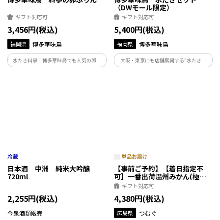
（DWモール限定）
ギフト対応可
ギフト対応可
3,456円(税込)
5,400円(税込)
福岡県
博多華味鳥
福岡県
博多華味鳥
水たき料亭 博多華味鳥でも人気の卵ぷ
大阪・東京にも店舗展開する｢水たき料
りんは、「華味卵」を使用しております。
亭 博多華味鳥｣の吟味されたスープと素
「華味卵」は甘みと強いコクが特徴の卵
材をご家庭でお楽しみいただけます。
です。濃厚で上品な甘さの卵ぷりん、黒み
つをかけてお召しあがりください。
日本酒 中洲 純米大吟醸
【事前ご予約】【着日指定不
720ml
可】一番出荷温州みかん(極早
生) 約3kg（25～50玉）
ギフト対応可
2,255円(税込)
4,380円(税込)
今泉酒類販売
広島県
つむぐ