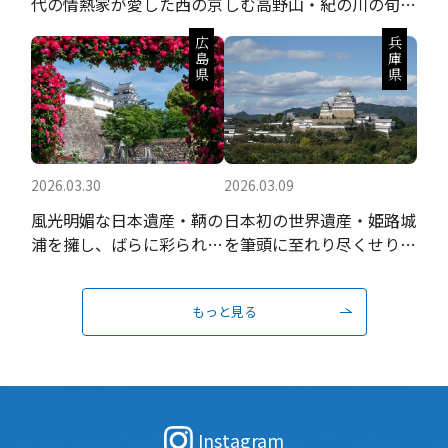
代の情熱家が愛した西の京
しむ高野山・紀の川の旬の
果実と聖地巡礼
広島県
兵庫県
2026.03.30
2026.03.09
風光明媚な日本遺産・鞆の
日本初の世界遺産・姫路城
浦を擁し、ばらに彩られる
を筆頭に至れり尽くせりの
瀬戸内の城下町
おもてなし
もっと見る
Instagram