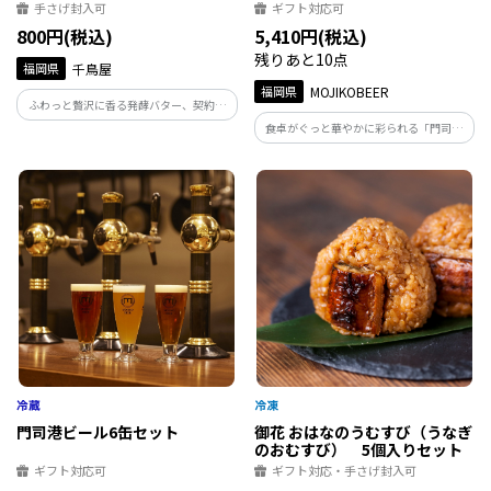
ハム)
手さげ封入可
ギフト対応可
800円(税込)
5,410円(税込)
残りあと10点
福岡県
千鳥屋
福岡県
MOJIKOBEER
ふわっと贅沢に香る発酵バター、契約養
鶏場でとれた千鳥屋鶏卵、隠し味にはヘ
食卓がぐっと華やかに彩られる「門司港
ーゼルナッツ。シンプルなレシピで焼き
ビール」と「メツゲライＭ」のペアリン
上げた優しい甘さとサクッとした食感
グセットです。 4種のメツゲライはそれぞ
を、是非お楽しみください。
れが個性豊かな美味しさ。食べ比べ、飲
み比べて、楽しいお食事タイムをお過ご
しください。
門司港ビール6缶セット
御花 おはなのうむすび（うなぎ
のおむすび） 5個入りセット
ギフト対応可
ギフト対応・手さげ封入可