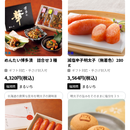
は鰻の蒲焼とタレの染み込んだご飯をふ
手作りするジェラート。自社ブランド
っくらと蒸し上げるのが特徴です。料亭の
「味宝卵（みほうらん）」をはじめ、素
上品な味わいのせいろ蒸しをご家庭でも
材一つひとつにこだわって作ったバラエ
電子レンジで温めるだけで楽しめます。
ティー豊かな6フレーバーのセットです。
めんたい博多漬 詰合せ３種
減塩辛子明太子（無着色）280
ｇ
ギフト対応・手さげ封入可
ギフト対応・手さげ封入可
4,320円(税込)
3,564円(税込)
福岡県
まるいち
福岡県
まるいち
北海道の良質な昆布を明太子の調味液に
明太子の旨みをそのままに塩分を３５％
漬込み、辛子明太子と清涼感のある「ゆ
カットした身体に優しい明太子です。塩分
ず」を加えて仕上げた「明太子屋さん」
が気になる方にも明太子を楽しんでいた
の作った「めんたい博多漬け」。お酒の
だきたいという思いから誕生しました。
お供はもちろん、熱々のごはんにも大変
相性の良い逸品です。