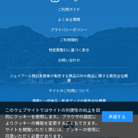
ご利用ガイド
よくある質問
プライバシーポリシー
ご利用規約
特定商取引に基づく表示
お問い合わせ
ジェイアール西日本商事が販売する商品以外の商品に関する販売会社概
要
サイトのご利用について
酒類と一部食品・鉄道グッズの販売会社概要
このウェブサイトではサイトの利便性の向上を目
的にクッキーを使用します。 ブラウザの設定に
承諾する
よりクッキーの機能を変更することもできます。
サイトを閲覧いただく際には、クッキーの使用に
同意いただく必要があります。
Copyright© WEST JAPAN RAILWAY COMPANY all rights reserved.