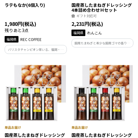
ラテもなか(6個入り)
国産蒸したまねぎドレッシング
4本詰め合わせＨセット
ギフト対応可
1,980円(税込)
2,231円(税込)
残りあと3点
福岡県
れんこん
福岡県
REC COFFEE
国産たまねぎと希少な国産ゴマの香り豊
かでさわやかなさっぱりとした味のドレ
バリスタチャンピオン率いる、福岡・博
ッシングとカロリー控えめな国産蒸した
多発のスペシャルティコーヒー専門店。
まねぎドレッシングノンオイル。ドレッ
「食べるカフェラテ」がコンセプトのコ
シングはもちろん、調味料としてお召し
ーヒー和菓子です。2層の餡は口に入れる
上がりください。
向きによって絶妙に味わいが変化します。
国産蒸したまねぎドレッシング
国産蒸したまねぎドレッシング