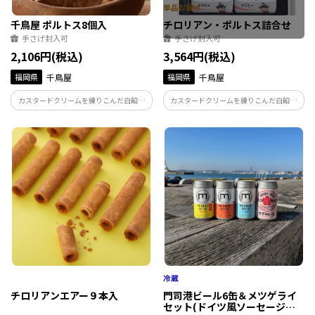
千鳥屋 ポルトス8個入
チロリアン・ポルトス詰合せ
手さげ封入可
手さげ封入可
2,106円(税込)
3,564円(税込)
福岡県
千鳥屋
福岡県
千鳥屋
カスタードクリームを練りこんだ白餡を
カスタードクリームを練りこんだ白餡を
生地で包んでしっとりと焼き上げた、ど
生地で包んでしっとりと焼き上げた、ど
こか懐かしくて新しい博多銘菓。
こか懐かしくて新しい博多銘菓ポルトス
を定番のチロリアンとお詰合せしまし
た。
チロリアンエアー９本入
門司港ビール6缶＆メツゲライ
セット(ドイツ風ソーセージ・