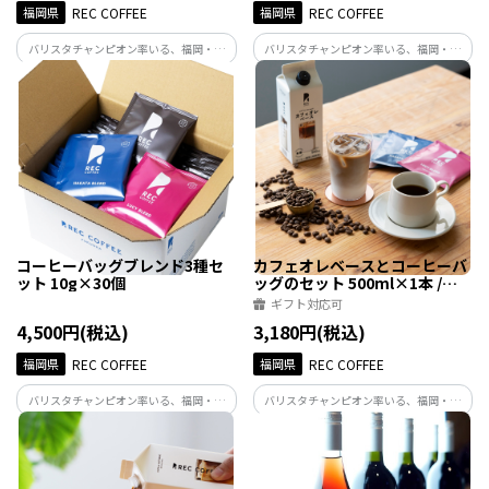
福岡県
REC COFFEE
福岡県
REC COFFEE
バリスタチャンピオン率いる、福岡・博
バリスタチャンピオン率いる、福岡・博
多発のスペシャルティコーヒー専門店。
多発のスペシャルティコーヒー専門店。
難しい技術も抽出器具も必要ありませ
焙煎違いでお楽しみいただける人気な定
ん！お湯さえあればどこでも本格的なコ
番ブレンド3種類です。
ーヒーが味わえます。
コーヒーバッグブレンド3種セ
カフェオレベースとコーヒーバ
ット 10g×30個
ッグのセット 500ml×1本 /
10g×8個
ギフト対応可
4,500円(税込)
3,180円(税込)
福岡県
REC COFFEE
福岡県
REC COFFEE
バリスタチャンピオン率いる、福岡・博
バリスタチャンピオン率いる、福岡・博
多発のスペシャルティコーヒー専門店。
多発のスペシャルティコーヒー専門店。
バリスタの知恵と経験が詰まったこのコ
バリスタクオリティの本格的な「カフェ
ーヒーバッグは、美味しいコーヒーを抽
オレ」をご自宅で楽しめるリキッドコー
出するために必要ないくつもの条件を解
ヒーと、お湯を注ぐだけの一杯取りのコ