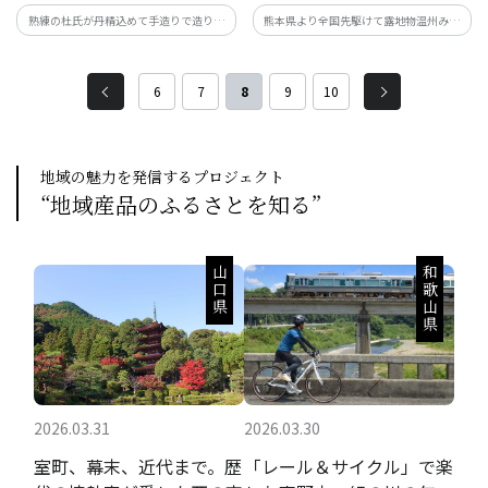
熟練の杜氏が丹精込めて手造りで造り上
熊本県より全国先駆けて露地物温州みか
げたお酒です。華やかな吟醸香と、まろや
んシーズン開始 皮の色は緑だけど、爽や
かな味わいをお楽しみ下さい。
かな風味と絶妙な酸味と甘みがおいしい
「一番出荷の温州みかん」です。
6
7
8
9
10
地域の魅力を発信するプロジェクト
“地域産品のふるさとを知る”
山口県
和歌山県
2026.03.31
2026.03.30
室町、幕末、近代まで。歴
「レール＆サイクル」で楽