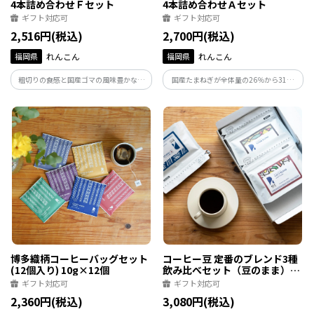
4本詰め合わせＦセット
4本詰め合わせＡセット
ギフト対応可
ギフト対応可
2,516円(税込)
2,700円(税込)
福岡県
れんこん
福岡県
れんこん
粗切りの食感と国産ゴマの風味豊かな爽
国産たまねぎが全体量の26％から31％
やかな味とノンオイルは国産蒸したまね
と、希少な国産ゴマ使用の味様々な4本セ
ぎと国産にんにくをたっぷり使ってノン
ット。生野菜、温野菜のドレッシングと
オイルで仕上げ他カロリー控えめな調味
して、しめ鯖・カルパッチョ・ポテトコ
料。カロリーを抑えたい方、ダイエット
ロッケ・餃子や肉料理にお召し上がりく
中の方にお勧めです。
ださい。
博多織柄コーヒーバッグセット
コーヒー豆 定番のブレンド3種
(12個入り) 10g×12個
飲み比べセット（豆のまま）
100g×3
ギフト対応可
ギフト対応可
2,360円(税込)
3,080円(税込)