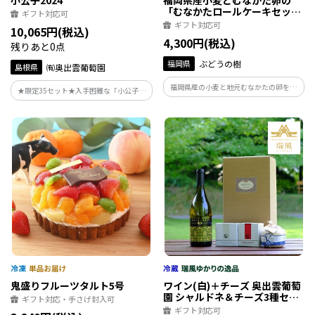
小公子2024
福岡県産小麦とむなかた卵の
「むなかたロールケーキセッ
ギフト対応可
ト」
ギフト対応可
10,065円(税込)
4,300円(税込)
残りあと0点
福岡県
ぶどうの樹
島根県
㈲奥出雲葡萄園
福岡県産の小麦と地元むなかたの卵を使
★限定35セット★入手困難な「小公子」
った手作りの「むなかたロールケー
と白ワインのフラッグシップ「シャルド
キ」。特に「福岡らしさ」を感じて頂け
ネ」のセットです
る「あまおう」や「八女茶」を使用。ク
リームも豆乳クリームで優しい甘さのロ
ールケーキです。
鬼盛りフルーツタルト5号
ワイン(白)＋チーズ 奥出雲葡萄
園 シャルドネ＆チーズ3種セッ
ギフト対応・手さげ封入可
ト
ギフト対応可