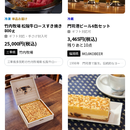
竹内牧場 松阪牛ロースすき焼き
門司港ビール6缶セット
800ｇ
ギフト対応可
ギフト対応・手さげ封入可
3,465円(税込)
25,000円(税込)
残りあと10点
三重県
竹内牧場
福岡県
MOJIKOBEER
三重県多気町の竹内牧場産 松阪牛ロース
1998年 門司港で誕生。伝統的なヨーロ
すき焼き肉を、直営精肉店若竹がお届け
ピアンスタイルを基本とした飲みごたえ
いたします。ロース肉のとろけるような食
のあるビール。 フラグシップビア「ヴァ
感、甘く上質な脂、ふわっと広がる豊か
イツェン」は全国地ビール品質審査会に
な香りと深いコクをお楽しみください。
おいて2回連続最優秀賞を受賞