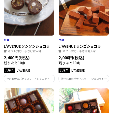
L’AVENUE ソシソンショコラ
L’AVENUE ランゴショコラ
ギフト対応・手さげ封入可
ギフト対応・手さげ封入可
2,400円(税込)
2,000円(税込)
残りあと10点
残りあと10点
兵庫県
L’AVENUE
兵庫県
L’AVENUE
神戸北野のパティスリー・ショコラトリ
神戸北野のパティスリー・ショコラトリ
ー「L'AVENUE」のチョコレート
ー「L'AVENUE」の生チョコレート
『SAUCISSON CHOCOLAT』 香ばしくロ
『LINGOT CHOCOLAT』 なめらかな口ど
ーストしたナッツとマシュマロを加えた
けの中に力強いカカオの薫りとすっきり
チョコレートバー
とキレのある後口が特徴