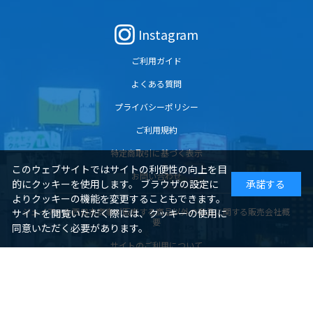
Instagram
ご利用ガイド
よくある質問
プライバシーポリシー
ご利用規約
特定商取引に基づく表示
このウェブサイトではサイトの利便性の向上を目
お問い合わせ
的にクッキーを使用します。 ブラウザの設定に
承諾する
よりクッキーの機能を変更することもできます。
ジェイアール西日本商事が販売する商品以外の商品に関する販売会社概
サイトを閲覧いただく際には、クッキーの使用に
要
同意いただく必要があります。
サイトのご利用について
酒類と一部食品・鉄道グッズの販売会社概要