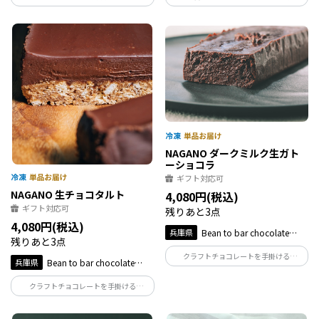
こだわりが詰まったダークチョコレート
けるNAGANOで人気のチョコレート2種と
食べ比べセット。厳選したこだわりのカ
カカオティーをセットにしました。大切
カオ豆と沖縄のきび砂糖、カカオ由来の
な方へのギフトにはもちろん、頑張った
カカオバターのみで作り上げたスペシャ
自分へのご褒美にも。
リティチョコ。
NAGANO ダークミルク生ガト
ーショコラ
ギフト対応可
NAGANO 生チョコタルト
4,080円(税込)
ギフト対応可
残りあと3点
4,080円(税込)
兵庫県
Bean to bar chocolate
残りあと3点
NAGANO
クラフトチョコレートを手掛ける
兵庫県
Bean to bar chocolate
NAGANOで一番人気の、ダークミルクを
NAGANO
使用した生ガトーショコラ。無添加かつ
クラフトチョコレートを手掛ける
グルテンフリーな材料のみ使用したこだ
NAGANOの進化系ミルクチョコ、ダーク
わりの逸品です。
ミルクをくど過ぎないくらいのあっさり