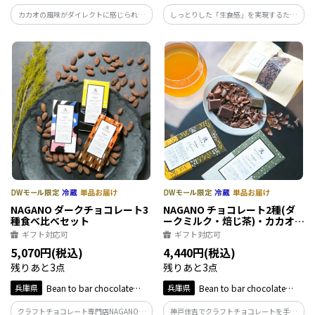
カカオの風味がダイレクトに感じられる
しっとりした「生食感」を実現するため
厚みがあってしっとりした「ガナッシ
に、粉を使わず仕上げています。カカオの
ュ」と、その魅力を引き出す極薄の「ク
味がダイレクトに感じられ、豆本来の個
ッキー」が一体化した人気の定番。
性が楽しめるのも特徴。濃厚なのに重く
ない仕上がりも魅力です。
NAGANO ダークチョコレート3
NAGANO チョコレート2種(ダ
種食べ比べセット
ークミルク・焙じ茶)・カカオテ
ィーセット
ギフト対応可
ギフト対応可
5,070円(税込)
4,440円(税込)
残りあと3点
残りあと3点
兵庫県
Bean to bar chocolate
兵庫県
Bean to bar chocolate
NAGANO
NAGANO
クラフトチョコレート専門店NAGANOの
神戸住吉でクラフトチョコレートを手掛