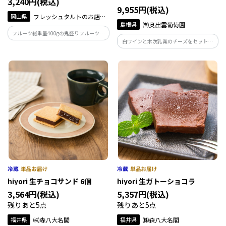
3,240円(税込)
9,955円(税込)
岡山県
フレッシュタルトのお店
島根県
㈲奥出雲葡萄園
STYLE
フルーツ総重量400gの鬼盛りフルーツタ
白ワインと木次乳業のチーズをセットで
ルト5号（15cm）です。フルーツは5種類
お届けします。 ディスカバーウエストモ
（いちご、みかん、若桃、マンゴー、洋
ール限定のセットです。
梨）使用しています。総重量は1000ｇあ
ります。
hiyori 生チョコサンド 6個
hiyori 生ガトーショコラ
3,564円(税込)
5,357円(税込)
残りあと5点
残りあと5点
福井県
㈱森八大名閣
福井県
㈱森八大名閣