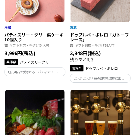
パティスリー・クリ 栗ケーキ
ドゥブルベ・ボレロ「ガトーフ
10個入り
レーズ」
ギフト対応・手さげ封入可
ギフト対応・手さげ封入可
3,996円(税込)
3,348円(税込)
残りあと3点
兵庫県
パティスリークリ
滋賀県
ドゥブルベ・ボレロ
地元明石で愛される「パティスリー・ク
リ」の名物ケーキ
センガセンガナ苺の風味を濃厚に出した
バタークリームと、木苺のコンフィチュ
ールをアーモンド風味の濃くのあるスポ
ンジでサンドしたケーキ。