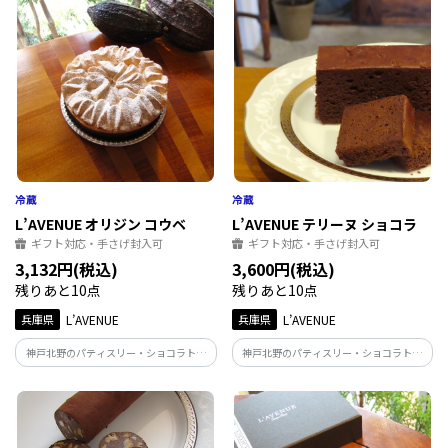
L’AVENUE オリジン コウベ
L’AVENUE テリーヌ ショコラ
ギフト対応・手さげ封入可
ギフト対応・手さげ封入可
3,132円(税込)
3,600円(税込)
残りあと10点
残りあと10点
兵庫県
L’AVENUE
兵庫県
L’AVENUE
神戸北野のパティスリー・ショコラトリ
神戸北野のパティスリー・ショコラトリ
ー「L'AVENUE」の『ORIGINE KOBE』 コ
ー「L'AVENUE」の『TERRINE
ーヒー風味のブラウニーをタルト生地と
CHOCOLAT』 オリジナルブレンドのチョ
ダックワーズでサンド ソーテルヌワイン
コレートを使用した 力強いカカオの薫り
に漬込んだレーズンのアクセント
と、口の中で溶けるような食感が特徴