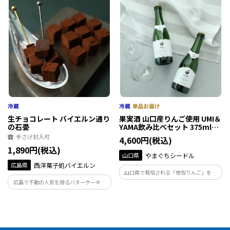
とした生チョコに、オリジナルジャムを
合わせた濃厚でくせになるタルト生地と
合わせました。
生チョコレート バイエルン通り
果実酒 山口産りんご使用 UMI＆
の石畳
YAMA飲み比べセット 375ml２
本
手さげ封入可
4,600円(税込)
1,890円(税込)
山口県
やまぐちシードル
広島県
西洋菓子処バイエルン
山口県で栽培される「徳佐りんご」を使
用したスパークリングワイン。徳佐りんご
広島で不動の人気を誇るバターケーキを
は甘さが特徴で安心安全な栽培方法で育
手掛ける洋菓子店が作った、口の中です
てられています。
っと溶け、チョコレートが広がり、後味
にほんのりビターな余韻が残る、こだわ
りが詰まった幸せの生チョコレート。