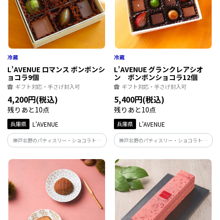
L’AVENUE ロマンス ボンボンシ
L’AVENUE グランクレアシオ
ョコラ9個
ン ボンボンショコラ12個
ギフト対応・手さげ封入可
ギフト対応・手さげ封入可
4,200円(税込)
5,400円(税込)
残りあと10点
残りあと10点
兵庫県
L’AVENUE
兵庫県
L’AVENUE
神戸北野のパティスリー・ショコラトリ
神戸北野のパティスリー・ショコラトリ
ー「L'AVENUE」のボンボンショコラ
ー「L'AVENUE」のボンボンショコラ
『ROMANCE』 フルーティーなフレーバ
『GRAND CREATION』 フルーツフレーバ
ーを多く集めたカラフルなアソート
ーやプラリネ、シンプルなガナッシュ等
バランスの良いデギスタシオンBOX