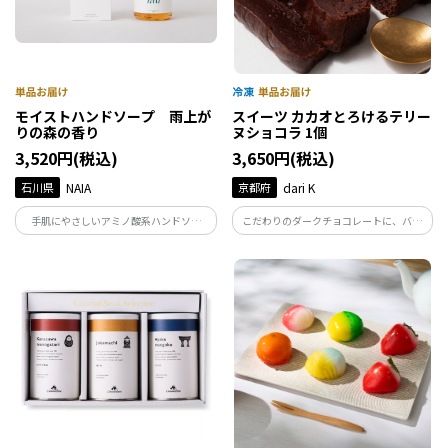
モイストハンドソープ 雨上が
スイーツ カカオとろけるテリー
りの森の香り
ヌショコラ 1個
3,520円(税込)
3,650円(税込)
石川県
NAIA
京都府
dari K
手肌にやさしいアミノ酸系ハンドソー
こだわりのダークチョコレートに、バタ
プ。能登ヒバ・ヒノキ・フランキンセン
ー、卵、砂糖、小麦粉を合わせたシンプ
スベースの清々しい雨上がりの森の香
ルなレシピ。低温で焼き上げることで、
り。発酵成分が、うるおいを守りながら
なめらかな口どけを引き出しました。イ
汚れだけをすっきりオフ。
ンドネシア産カカオの濃厚な味わいをご
堪能ください。