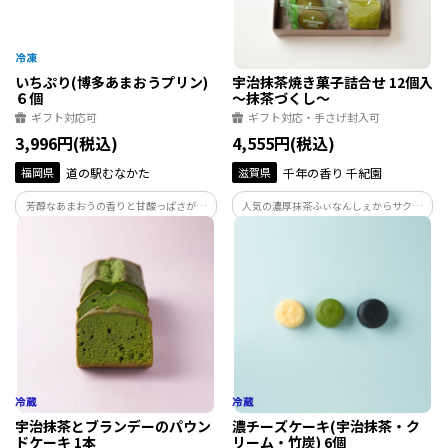
いちぷり(博多あまおうプリン)
宇治抹茶焼き菓子詰合せ 12個入
６個
～抹茶づくし～
ギフト対応可
ギフト対応・手さげ封入可
3,996円(税込)
4,555円(税込)
福岡県
道の駅むなかた
滋賀県
千年の香り 千紀園
芳醇なあまおうの香りと甘酸っぱさが口
人気の濃厚抹茶ふぃなんしぇからサクサ
の中に広がり、優しい味わいのプリンと
ク抹茶クッキーまで、千紀園の本格宇治
のハーモニーを楽しめます。
抹茶焼き菓子全種類をお楽しみいただけ
る7種12個入の詰合せです。
宇治抹茶とブランデーのパウン
濃チーズケーキ(宇治抹茶・ク
ドケーキ 1本
リーム・竹炭) 6個