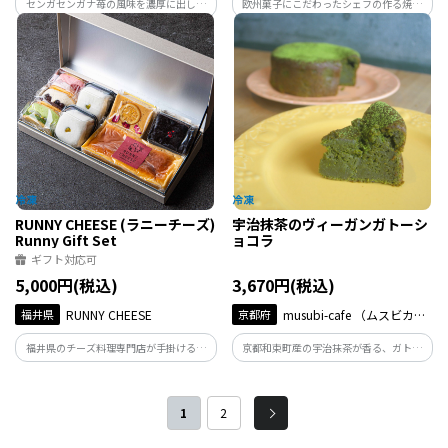
センガセンガナ苺の風味を濃厚に出した
欧州菓子にこだわったシェフの作る焼き
バタークリームと、木苺のコンフィチュ
菓子は、自然で良質な原材料を厳選し、
ールをアーモンド風味の濃くのあるスポ
スローフードの考え方に基づいて製造し
ンジでサンドしたケーキ。
ています。
RUNNY CHEESE (ラニーチーズ)
宇治抹茶のヴィーガンガトーシ
Runny Gift Set
ョコラ
ギフト対応可
5,000円(税込)
3,670円(税込)
福井県
RUNNY CHEESE
京都府
musubi-cafe （ムスビカフ
ェ）
福井県のチーズ料理専門店が手掛ける厳
京都和束町産の宇治抹茶が香る、ガトー
選スイーツを詰合せにしました。 特別な
ショコラ。カカオバター使用で、スポン
ギフトにいかがでしょうか？こちらは高
ジでありながらもしっとり芳醇な口溶け
級感のある専用ギフトボックスにお入れ
をお楽しみいただけます。
1
2
してのお届けです。