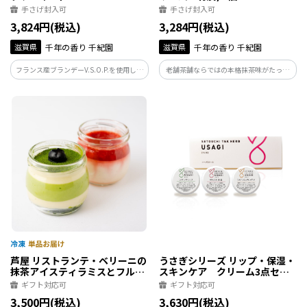
手さげ封入可
手さげ封入可
3,824円(税込)
3,284円(税込)
滋賀県
千年の香り 千紀園
滋賀県
千年の香り 千紀園
フランス産ブランデーV.S.O.P.を使用した
老舗茶舗ならではの本格抹茶味がたっぷ
抹茶ケーキです。 抹茶の風味とブランデ
り楽しめる「宇治抹茶チーズケーキ」 パ
ーの熟成された香りを包み込みました。
ティシエがこだわり抜いたクリームチー
ズ薫る「クリームチーズケーキ」 竹炭が
入った真っ黒な見た目にびっくりの「竹
炭チーズケーキ」
芦屋 リストランテ・ベリーニの
うさぎシリーズ リップ・保湿・
抹茶アイスティラミスとフルー
スキンケア クリーム3点セッ
ツパンナコッタ【各3ケ計6ケ入
ト
ギフト対応可
ギフト対応可
り】
3,500円(税込)
3,630円(税込)