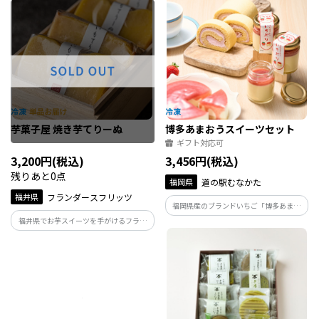
夏は炭酸割り、冬はホットがおいしい柚
コ、自家製あんこに特製クリームを合わ
子。 人気の組み合わせ3本セットのギフト
せた小倉あんの3種類をお楽しみいただけ
です。
ます。
芋菓子屋 焼き芋てりーぬ
博多あまおうスイーツセット
ギフト対応可
3,200円(税込)
3,456円(税込)
残りあと0点
福岡県
道の駅むなかた
福井県
フランダースフリッツ
福岡県産のブランドいちご「博多あまお
う」を贅沢に使用した、プリンとロール
福井県でお芋スイーツを手がけるフラン
ケーキの特別なスイーツセットです。 甘
ダースフリッツのこだわりが詰まった焼
みと酸味のバランスが絶妙なあまおうの
き芋てりーぬです。 試行錯誤を繰り返し
魅力を存分に味わえる一品です。
完成させたてりーぬです。