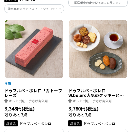
国産最中の皮を使ったフロランタン
神戸北野のパティスリー・ショコラトリ
ー「L'AVENUE」の『ORIGINE KOBE』 コ
ーヒー風味のブラウニーをタルト生地と
ダックワーズでサンド ソーテルヌワイン
に漬込んだレーズンのアクセント
ドゥブルベ・ボレロ「ガトーフ
ドゥブルベ・ボレロ
レーズ」
W.bolero人気のクッキーと焼
き菓子のセット
ギフト対応・手さげ封入可
ギフト対応・手さげ封入可
3,348円(税込)
3,780円(税込)
残りあと3点
残りあと3点
滋賀県
ドゥブルベ・ボレロ
滋賀県
ドゥブルベ・ボレロ