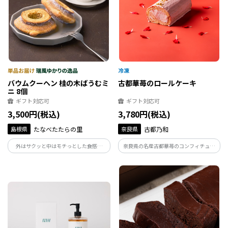
バウムクーヘン 桂の木ばうむミ
古都華苺のロールケーキ
ニ 8個
ギフト対応可
ギフト対応可
3,500円(税込)
3,780円(税込)
島根県
たなべたたらの里
奈良県
古都乃和
外はサクッと中はモチっとした食感、
奈良県の名産古都華苺のコンフィチュー
「彩り天佑卵」ならではのコクと旨味、
ル入りロールケーキ。 しっとりと焼き上
発酵バターの豊かな風味、独創的なフォ
げたいちご生地にいちごクリームと古都
ルムで人気の高いバームクーヘンの小型
華苺のコンフィチュールを贅沢に使用し
版です。
た。奈良ならではのロールケーキ。