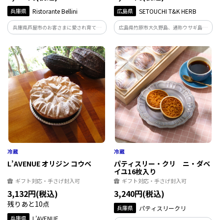
兵庫県
Ristorante Bellini
広島県
SETOUCHI T&K HERB
兵庫県芦屋市のお客さまに愛され育てら
広島県竹原市大久野島、通称ウサギ島の
れた名店、リストランテ・ベリーニの洗
観光客向けに作られた可愛い「うさぎ」
練されたシェフの味をご家庭でもお楽し
マークの小箱に入った“リップ、保湿、ス
みください
キンケア”の3つのミニバームセット。日
常使いやギフトに大人気のバームです。
L’AVENUE オリジン コウベ
パティスリー・クリ ニ・ダベ
イユ16枚入り
ギフト対応・手さげ封入可
ギフト対応・手さげ封入可
3,132円(税込)
3,240円(税込)
残りあと10点
兵庫県
パティスリークリ
兵庫県
L’AVENUE