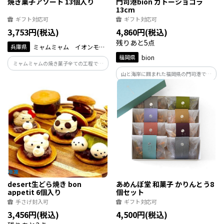
焼き菓子アソート 13個入り
門司港bion ガトーショコラ
13cm
ギフト対応可
ギフト対応可
3,753円(税込)
4,860円(税込)
残りあと5点
兵庫県
ミャムミャム イオンモー
ル伊丹店
福岡県
bion
ミャムミャムの焼き菓子全ての工程で手
作りにこだわって心を込めて作らせて頂
山と海岸に囲まれた福岡県の門司港で、
いております。 大量生産は出来ませんが
国産小麦と全粒粉、発酵バターや日本の
商品との違いは確かにあると感じて頂け
おいしい無農薬の素材を使い、ひとつひ
ると思います。
とつ丁寧に、自然な甘さの焼き菓子を香
ばしく焼き上げています。保存料、添加物
不使用です。
desert生どら焼き bon
あめんぼ堂 和菓子 かりんとう8
appetit 6個入り
個セット
手さげ封入可
ギフト対応可
3,456円(税込)
4,500円(税込)