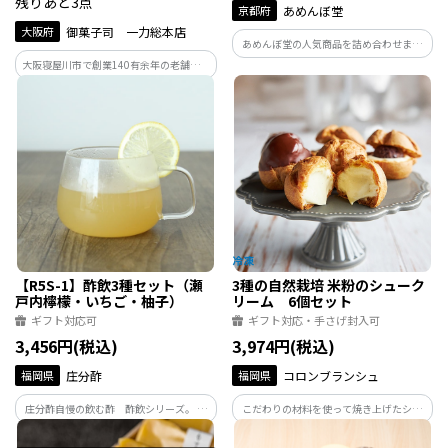
残りあと3点
京都府
あめんぼ堂
大阪府
御菓子司 一力総本店
あめんぼ堂の人気商品を詰め合わせまし
た。
大阪寝屋川市で創業140有余年の老舗和菓
子屋一力総本店手がける催事とオンライ
ン限定のdesertみたいなキュートな洋風ど
ら焼きです。あんこと生クリームやクリー
ムチーズを使い可愛くアレンジしまし
た。
【R5S-1】酢飲3種セット（瀬
3種の自然栽培 米粉のシューク
戸内檸檬・いちご・柚子）
リーム 6個セット
ギフト対応可
ギフト対応・手さげ封入可
3,456円(税込)
3,974円(税込)
福岡県
庄分酢
福岡県
コロンブランシュ
庄分酢自慢の飲む酢 酢飲シリーズ。 爽
こだわりの材料を使って焼き上げたシュ
やかな香りとほどよい酸味の瀬戸内檸
ークリーム。米粉の濃厚なカスタードク
檬。 牛乳割りが美味しい人気のいちご。
リーム、優しい甘さのオーガニックチョ