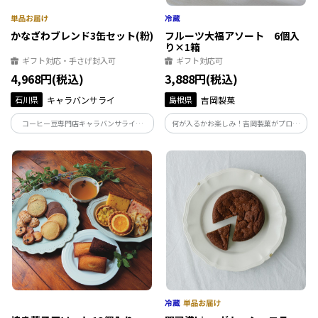
かなざわブレンド3缶セット(粉)
フルーツ大福アソート 6個入
り×1箱
ギフト対応・手さげ封入可
ギフト対応可
4,968円(税込)
3,888円(税込)
石川県
キャラバンサライ
島根県
吉岡製菓
コーヒー豆専門店キャラバンサライの
何が入るかお楽しみ！吉岡製菓がプロデ
KANAZAWAブレンドシリーズを煎りたて
ュースするフルーツ大福のアソートセッ
のまま詰めたコーヒーギフト。 風味豊か
ト！ ※フルーツの種類や時期によって、
な自家焙煎コーヒー豆とともに、金沢の
セット内容が異なる場合がございます。配
趣きが香るこだわりのギフトをお届けい
送日時の指定が必須となりますので、ご
たします。
注意ください。