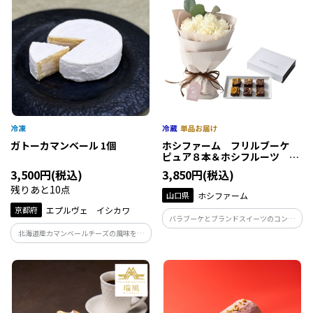
ガトーカマンベール 1個
ホシファーム フリルブーケ
ピュア８本＆ホシフルーツ 贅
沢ブラウニー ６個
3,500円(税込)
3,850円(税込)
残りあと10点
山口県
ホシファーム
京都府
エプルヴェ イシカワ
バラブーケとブランドスイーツのコンビ
ギフトです。
北海道産カマンベールチーズの風味を余
すことなくケーキに詰め込んだ「お菓子
としてもチーズとしても」召し上がって
いただけます。珈琲や紅茶、ワインなどお
酒との相性もよくそれぞれの個性を味わ
って頂けます。