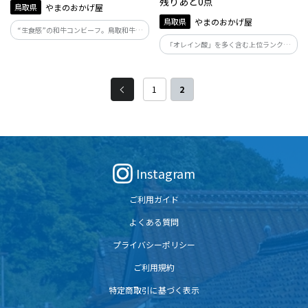
残りあと0点
鳥取県
やまのおかげ屋
鳥取県
やまのおかげ屋
“生食感”の和牛コンビーフ。鳥取和牛の
極上の旨みと甘みが口いっぱいにご堪能
「オレイン酸」を多く含む上位ランクの
いただけます。
鳥取和牛を使用した霜降りの入った高級
ベーコン
1
2
Instagram
ご利用ガイド
よくある質問
プライバシーポリシー
ご利用規約
特定商取引に基づく表示