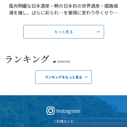
風光明媚な日本遺産・鞆の
日本初の世界遺産・姫路城
浦を擁し、ばらに彩られる
を筆頭に至れり尽くせりの
瀬戸内の城下町
おもてなし
もっと見る
ランキング
RANKING
ランキングをもっと見る
Instagram
ご利用ガイド