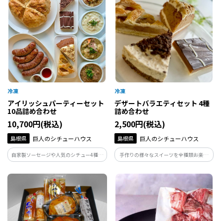
芳醇な香りと強いうまみが、普段の料理
を贅沢に変えます。
アイリッシュパーティーセット
デザートバラエティセット 4種
10品詰め合わせ
詰め合わせ
10,700円(税込)
2,500円(税込)
島根県
巨人のシチューハウス
島根県
巨人のシチューハウス
自家製ソーセージや人気のシチュー4種、
手作りの様々なスイーツを全種類お楽し
パン、デザートまでをお得な組み合わせで
みいただけるセット。 紅茶やコーヒーは
ご用意しました。 特別な日やパーティー
もちろん、ビールやアイリッシュウィス
にぴったりのバラエティ豊かなセットで
キーと合わせてどうぞ。
す。