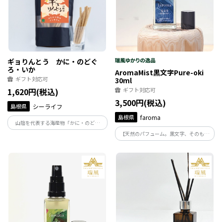
ギョりんとう かに・のどぐ
ろ・いか
AromaMist黒文字Pure-oki
ギフト対応可
30ml
1,620円(税込)
ギフト対応可
3,500円(税込)
島根県
シーライフ
島根県
faroma
山陰を代表する海産物「かに・のどぐ
ろ・いか」の粉末を生地に練り込み、焼
【天然のパフューム。黒文字、そのもの
き上げた焼きかりんとう。サクサクとした
の清純な香り】
食感が特徴的で、一口食べると海の風味
がふわりと広がります。