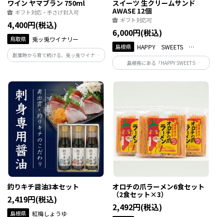
ワイン ヤマブラン 750ml
スイーツ 生クリームサンド
AWASE 12個
ギフト対応・手さげ封入可
ギフト対応可
4,400円(税込)
6,000円(税込)
鳥取県
兎ッ兎ワイナリー
島根県
HAPPY SWEETS
創業時から育て続ける、兎ッ兎ワイナリ
FACTORY
島根県にある「HAPPY SWEETS
ーのクラシック「ヤマブラン」。 鳥取の
FACTORY」が手がけるふんわりしっとり
自然に真摯に向き合い、悠々とぶどうを
生地に濃厚生クリームをたっぷりとサン
育て、その美味しさをそのままに映した
ドしてある【生クリームサンド
ワイン造りを貫いてきた、歴史の結晶で
AWASE】。何度でも食べたくなる美味し
す。
さです。
釣りキチ醤油3本セット
オロチの爪ラーメン6食セット
（2食セット×3）
2,419円(税込)
2,492円(税込)
島根県
紅梅しょうゆ