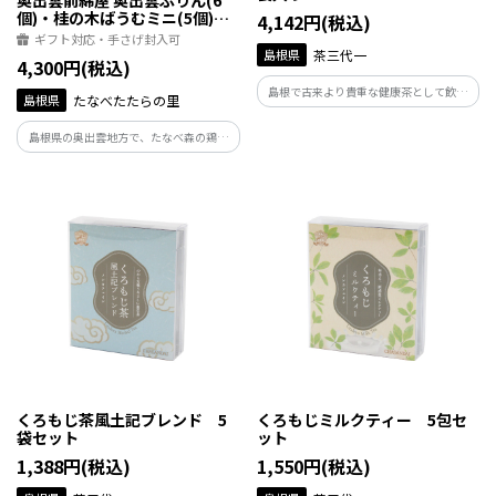
奥出雲前綿屋 奥出雲ぷりん(6
個)・桂の木ばうむミニ(5個)セ
4,142円(税込)
ット
ギフト対応・手さげ封入可
島根県
茶三代一
4,300円(税込)
島根で古来より貴重な健康茶として飲み
島根県
たなべたたらの里
継がれてきたくろもじ茶。その高貴な香
りをベースに様々なシーンを彩る3種の味
島根県の奥出雲地方で、たなべ森の鶏舎
わいを取り揃えました。その時の気分や
が生産している平飼い放牧卵「彩り天佑
シーンに溶け込む、豊かなひとときをお
卵」を使用したプリンとバウムクーヘン
楽しみください。
のセット。上質なたまごの風味を感じら
れるスイーツをお楽しみください。
くろもじ茶風土記ブレンド 5
くろもじミルクティー 5包セ
袋セット
ット
1,388円(税込)
1,550円(税込)