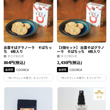
わいを取り揃えました。その時の気分や
スノキ科の香木で、“和の香りの王様”と
シーンに溶け込む、豊かなひとときをお
も呼ばれています。
楽しみください。
出雲そばグラノーラ そばちっ
【3個セット】 出雲そばグラノ
ち 6枚入り
ーラ そばちっち 6枚入り
手さげ封入可
手さげ封入可
864円(税込)
2,430円(税込)
島根県
COCHICA
島根県
COCHICA
「体にやさしいお菓子」をコンセプトに
「体にやさしいお菓子」をコンセプトに
掲げる、島根県松江市の焼き菓子店
掲げる、島根県松江市の焼き菓子店
「COCHICA」がつくる、小麦不使用のそ
「COCHICA」がつくる、小麦不使用のそ
ばグラノーラ「そばちっち」。ざくざく
ばグラノーラ「そばちっち」。ざくざく
かじれるクッキー型のお菓子です。
かじれるクッキー型のお菓子です。