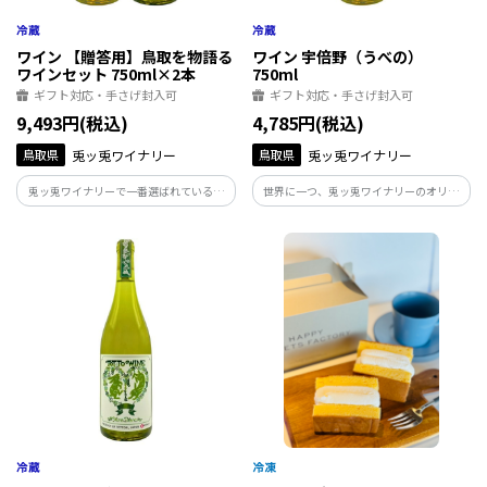
ワイン 【贈答用】鳥取を物語る
ワイン 宇倍野（うべの）
ワインセット 750ml×2本
750ml
ギフト対応・手さげ封入可
ギフト対応・手さげ封入可
9,493円(税込)
4,785円(税込)
鳥取県
兎ッ兎ワイナリー
鳥取県
兎ッ兎ワイナリー
兎ッ兎ワイナリーで一番選ばれているワ
世界に一つ、兎ッ兎ワイナリーのオリジ
イン2本をセットにいたしました。
ナルぶどう品種「宇倍野（うべの）」で
醸造したワイン。 鳥取で持続可能なぶど
う栽培を目指し、環境適応性、ワインと
しての美味しさをも併せ持つ、次世代を
担うワインです。