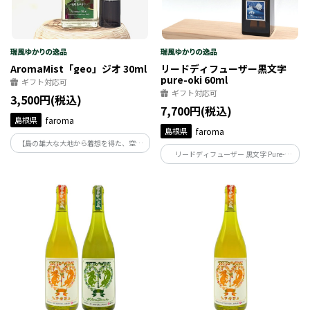
AromaMist「geo」ジオ 30ml
リードディフューザー黒文字
pure-oki 60ml
ギフト対応可
ギフト対応可
3,500円(税込)
7,700円(税込)
島根県
faroma
島根県
faroma
【島の雄大な大地から着想を得た、空間
リードディフューザー 黒文字 Pure-
のためのアロマ】
oki（隠岐の小枝と森のトレイ付き）