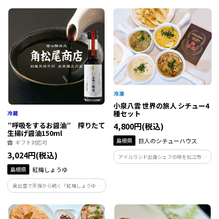
地元の希少な唐辛子「オロチの爪」の刺
逸品です。
激と伝統の醤油が融合。食べる醤油や万
能だし、ラーメンなど、素材の力強い旨
さを堪能できます。
小泉八雲 世界の旅人 シチュー4
種セット
4,800円(税込)
”呼吸をするお醤油” 搾りたて
生揚げ醤油150ml
島根県
巨人のシチューハウス
ギフト対応可
3,024円(税込)
アイルランド出身シェフの味を松江市か
らお届け。 朝ドラ「ばけばけ」の舞台と
島根県
紅梅しょうゆ
しても親しまれた地から、小泉八雲の人
生と冒険を辿るシチューセットです。
奥出雲で天保から続く「紅梅しょうゆ」
が手がける「生揚げ醤油」です。三年熟成
のさい仕込み製法を守り、火入れせずに
お届けする蔵出しの逸品。酵母が息づく