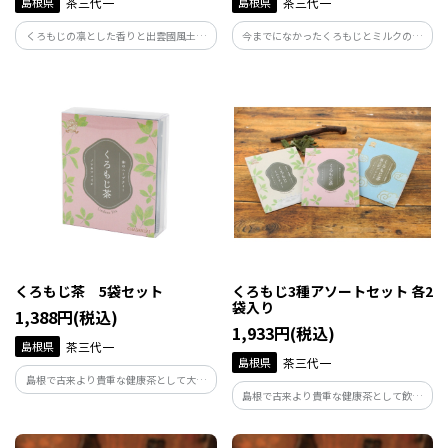
島根県
茶三代一
島根県
茶三代一
くろもじの凛とした香りと出雲國風土記
今までになかったくろもじとミルクの出
に記された薬草の深い味わいが特徴の和
会い。少しスパイシーで爽やかな香りと
のハーブティー。美容と健康を気づかう
ミルクの甘味が重なり合う、新感覚の和
あなたへ贈る一杯です。くろもじはクスノ
風ミルクティーです。くろもじはクスノキ
キ科の香木で、“和の香りの王様”とも呼
科の香木で、“和の香りの王様”とも呼ば
ばれています。
れています。
くろもじ茶 5袋セット
くろもじ3種アソートセット 各2
袋入り
1,388円(税込)
1,933円(税込)
島根県
茶三代一
島根県
茶三代一
島根で古来より貴重な健康茶として大切
島根で古来より貴重な健康茶として飲み
に飲み継がれてきたくろもじ茶。高貴な
継がれてきたくろもじ茶。その高貴な香
香りとすっきりとした味わいで、リラッ
りをベースに様々なシーンを彩る3種の味
クスタイムにもおすすめ。くろもじはク