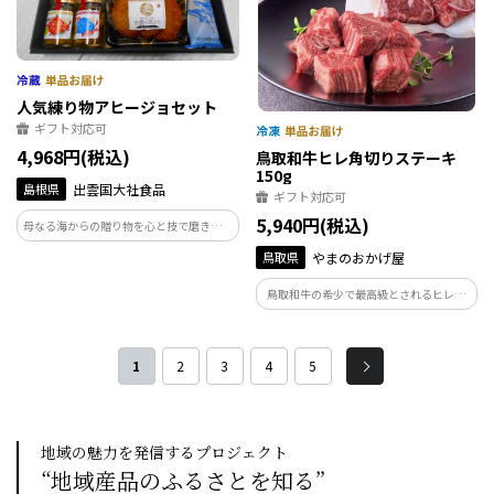
人気練り物アヒージョセット
ギフト対応可
4,968円(税込)
鳥取和牛ヒレ角切りステーキ
150g
島根県
出雲国大社食品
ギフト対応可
5,940円(税込)
母なる海からの贈り物を心と技で磨き、お
客様ひとり一人に感動を与える商品を製
鳥取県
やまのおかげ屋
造しております。神々が集うここ出雲で製
造した人気の練り物と山陰沖産ののどぐ
鳥取和牛の希少で最高級とされるヒレ肉
ろ・ハタハタを使用したアヒージョのセ
を、サイコロステーキとして楽しめるサ
ットです。
イズにカットしました。
1
2
3
4
5
地域の魅力を発信するプロジェクト
“地域産品のふるさとを知る”