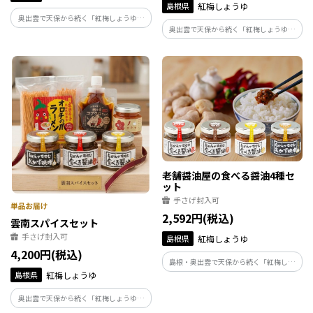
島根県
紅梅しょうゆ
奥出雲で天保から続く「紅梅しょうゆ」
奥出雲で天保から続く「紅梅しょうゆ」
が手がける「釣りキチ醤油3本セット」で
がプロデュースした「オロチの爪ラーメ
す。青物、白身、イカ。魚種ごとの個性を
ン」です。希少な地元産唐辛子の鮮烈な辛
引き出すために老舗が本気で造った専用
みを、醤油屋の目利きで選んだ濃厚味噌
醤油。釣り上げた最高の一匹を、究極の
が包み込む。素材の旨みが際立つ、特別
味で楽しめます。
な旨辛麺です。
老舗醤油屋の食べる醤油4種セ
ット
手さげ封入可
2,592円(税込)
雲南スパイスセット
手さげ封入可
島根県
紅梅しょうゆ
4,200円(税込)
島根・奥出雲で天保から続く「紅梅しょ
島根県
紅梅しょうゆ
うゆ」が手がける「食べる醤油4種セッ
ト」です。天然醸造醤油と地元の米麹が織
奥出雲で天保から続く「紅梅しょうゆ」
りなすモチモチ食感が自慢。甘口からピ
が手がける「雲南スパイスセット」です。
リ辛まで、老舗の技で食卓を笑顔にする