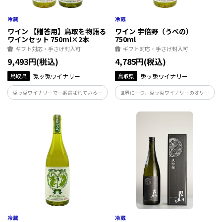
ワイン 【贈答用】鳥取を物語る
ワイン 宇倍野（うべの）
ワインセット 750ml×2本
750ml
ギフト対応・手さげ封入可
ギフト対応・手さげ封入可
9,493円(税込)
4,785円(税込)
鳥取県
兎ッ兎ワイナリー
鳥取県
兎ッ兎ワイナリー
兎ッ兎ワイナリーで一番選ばれているワ
世界に一つ、兎ッ兎ワイナリーのオリジ
イン2本をセットにいたしました。
ナルぶどう品種「宇倍野（うべの）」で
醸造したワイン。 鳥取で持続可能なぶど
う栽培を目指し、環境適応性、ワインと
しての美味しさをも併せ持つ、次世代を
担うワインです。