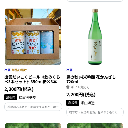
だいこくビール」。出雲大社の縁結びの
神様、大国主大神（だいこくさま）にち
なんだビールです。「おかわりしたくなる
味わい」を実感いただける定番３種2本ず
つの詰め合わせ。
出雲だいこくビール《飲みくら
豊の秋 純米吟醸 花かんざし
べ3本セット》350ml缶×3本
720ml
ギフト対応可
2,300円(税込)
2,200円(税込)
島根県
松屋開盛堂
島根県
米田酒造
神話のふるさと・出雲で生まれた「出雲
だいこくビール」。出雲大社の縁結びの
城下町・松江の地酒。軽やかな香りと、
神様、大国主大神（だいこくさま）にち
ふっくらとしたお米の旨みがあります。落
なんだビールです。定番3種類を詰め合わ
ち着いた味わいとスッキリとした切れ味
せた、飲みくらべセットです。
は、旬の食材と良く合います。冷やしてあ