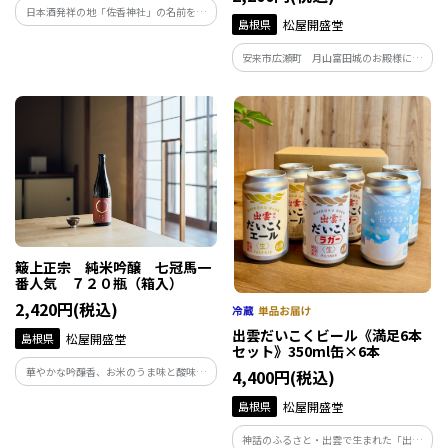
日本酒発祥の地「佐香神社」の名前を冠
島根県
松屋開盛堂
する島根県独自の酒米「佐香錦」で仕込
んだ純米大吟醸。 爽やかでフルーティな
安来市広瀬町 月山富田城のお殿様に献
香りと、ほのかに甘くドライなあと味。
上していた歴史あるお酒。上品な旨味と
香り、透き通る味わい、すべてがバラン
スよく調和した純米吟醸になります。冷酒
がオススメになります。
簸上正宗 純米吟醸 七冠馬一
番人気 ７２０瓶（箱入）
2,420円(税込)
出雲だいこくビール《満足6本
島根県
松屋開盛堂
セット》350ml缶×6本
華やかな吟醸香、お米のうま味と酸味、
4,400円(税込)
そしてすっきりとしたあと味をバランス
島根県
松屋開盛堂
よく仕上げた純米吟醸酒。女性や日本酒
初心者の方にもおすすめしやすいお酒で
神話のふるさと・出雲で生まれた「出雲
す。