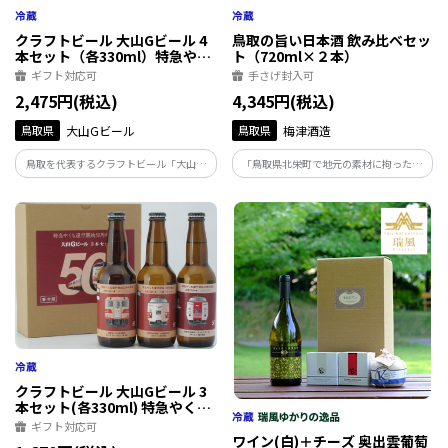
クラフトビール 大山Gビール 4
鳥取の旨い日本酒 飲み比べセッ
本セット（各330ml）特急やく
ト（720ml×２本）
もオリジナルラベル
ギフト対応可
手さげ封入可
2,475円(税込)
4,345円(税込)
鳥取県
大山Gビール
鳥取県
梅津酒造
鳥取を代表するクラフトビール「大山Ｇ
「鳥取県北栄町で地元の素材に拘った酒
ビール」とＪＲ西日本とのコラボ商品！
を手掛ける梅津酒造が造った、純米酒」
「特急やくも」運行開始50周年を記念し
地元有志の集まり、「ジゲ酒の会」の皆
て発売した3種に、新発売の「スーパーや
さんで仕込むお酒、うまいがな。芳醇な
くも」ラベルビールを加えた4種のセット
原酒タイプと、スッと軽快な加水タイプ
です。
の２種類です。
クラフトビール 大山Gビール 3
本セット(各330ml) 特急やくも
オリジナルラベル
ギフト対応可
ワイン(白)＋チーズ 奥出雲葡萄