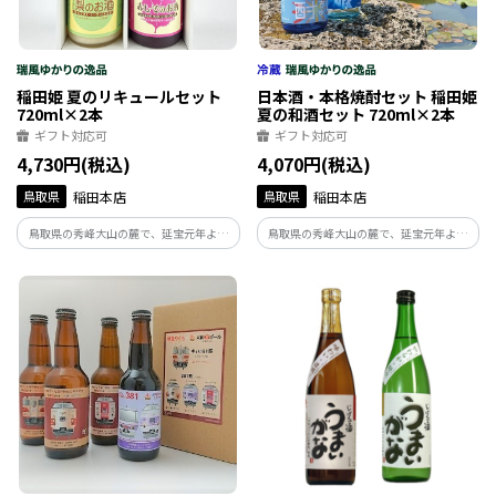
稲田姫 夏のリキュールセット
日本酒・本格焼酎セット 稲田姫
720ml×2本
夏の和酒セット 720ml×2本
ギフト対応可
ギフト対応可
4,730円(税込)
4,070円(税込)
鳥取県
稲田本店
鳥取県
稲田本店
鳥取県の秀峰大山の麓で、延宝元年より
鳥取県の秀峰大山の麓で、延宝元年より
酒造りを行っている稲田本店が造った梨
酒造りを行っている稲田本店が造った純
果汁が贅沢に40％入ったジューシーな梨
米酒と本格焼酎のセットです。清涼感のあ
のリキュールと赤しそエキスを贅沢に使
る純米酒とスッキリとした飲み口の米焼
用した爽やかな飲み口の赤しそリキュー
酎が組み合わされた、暑い夏にピッタリ
ルのセットです。
の和酒セットです。