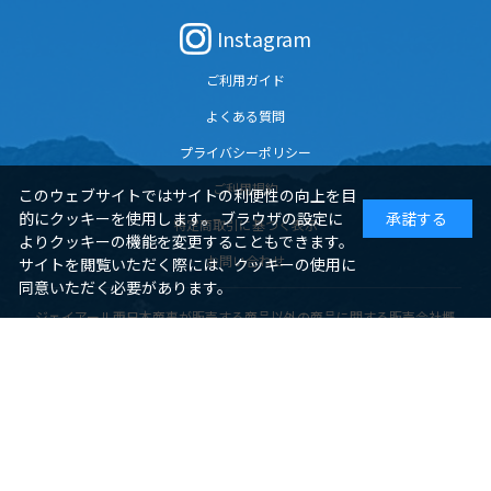
Instagram
ご利用ガイド
よくある質問
プライバシーポリシー
ご利用規約
このウェブサイトではサイトの利便性の向上を目
的にクッキーを使用します。 ブラウザの設定に
承諾する
特定商取引に基づく表示
よりクッキーの機能を変更することもできます。
お問い合わせ
サイトを閲覧いただく際には、クッキーの使用に
同意いただく必要があります。
ジェイアール西日本商事が販売する商品以外の商品に関する販売会社概
要
サイトのご利用について
酒類と一部食品・鉄道グッズの販売会社概要