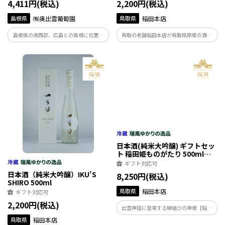
4,411円(税込)
2,200円(税込)
島根県
㈲奥出雲葡萄園
鳥取県
稲田本店
島根県の南西部、広島との県境に位置す
鳥取の老舗稲田本店が鳥取県原産の酒造
る雲南市でこの土地の自然と向き合う小
好適米「強力(ごうりき)」で仕込んだ純米
さなワイナリー。奥出雲葡萄園を代表す
吟醸酒。林檎のような香りが立ち、味わ
る辛口白ワインです。
いにコクと酸味を感じさせるキレのある
辛口酒。香り・味・キレとバランスの良
くとれたお酒。
日本酒（純米大吟醸）IKU’S
日本酒(純米大吟醸) ギフトセッ
SHIRO 500ml
ト 稲田姫ものがたり 500ml
(箸、箸袋）
ギフト対応可
ギフト対応可
2,200円(税込)
8,250円(税込)
鳥取県
稲田本店
鳥取県
稲田本店