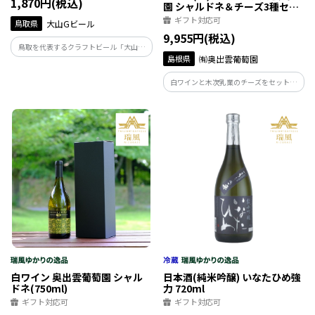
1,870円(税込)
園 シャルドネ＆チーズ3種セッ
ト
ギフト対応可
鳥取県
大山Gビール
9,955円(税込)
鳥取を代表するクラフトビール「大山Ｇ
島根県
㈲奥出雲葡萄園
ビール」とＪＲ西日本とのコラボ商
品！ 「特急やくも」の歴代車両のラベ
白ワインと木次乳業のチーズをセットで
ルをまとった「大山Ｇビール」人気の3種
お届けします。 ディスカバーウエストモ
のビールをお楽しみください。
ール限定のセットです。
白ワイン 奥出雲葡萄園 シャル
日本酒(純米吟醸) いなたひめ強
ドネ(750ml)
力 720ml
ギフト対応可
ギフト対応可