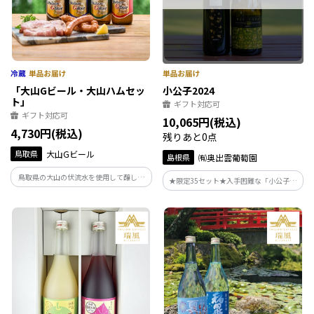
「大山Gビール・大山ハムセッ
小公子2024
ト」
ギフト対応可
ギフト対応可
10,065円(税込)
4,730円(税込)
残りあと0点
鳥取県
大山Gビール
島根県
㈲奥出雲葡萄園
鳥取県の大山の伏流水を使用して醸した
★限定35セット★入手困難な「小公子」
クラフトビール「大山Gビール」の定番４
と白ワインのフラッグシップ「シャルド
種と、地元「大山ハム」ブランドで人気
ネ」のセットです
のハムとソーセージを合わせてお届けい
たします。