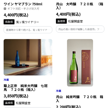
ワイン ヤマブラン 750ml
月山 大吟醸 ７２０瓶 （箱
入）
ギフト対応・手さげ封入可
4,400円(税込)
4,400円(税込)
島根県
松屋開盛堂
鳥取県
兎ッ兎ワイナリー
月山の高い技術が結集した自信作。フル
創業時から育て続ける、兎ッ兎ワイナリ
ーティーな吟醸香と柔らかい味わいで食
ーのクラシック「ヤマブラン」。 鳥取の
事と共に楽しめる大吟醸です。
自然に真摯に向き合い、悠々とぶどうを
育て、その美味しさをそのままに映した
ワイン造りを貫いてきた、歴史の結晶で
す。
簸上正宗 純米大吟醸 七冠
馬 ７２０瓶（箱入）
3,850円(税込)
月山 純米吟醸 ７２０瓶 箱
入
島根県
松屋開盛堂
2,200円(税込)