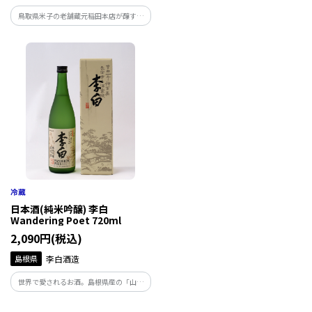
鳥取県米子の老舗蔵元稲田本店が醸す新
出雲神話に登場する縁結びの神様【稲田
感覚テイスト清酒。低アルコール(９％)と
姫】と、スサノオノミコトが出会ったと
程よい酸味の両立を目指した「爽醇一段
きのストーリーをギフトセットに。
仕込」。米の甘味・爽やかな酸味・華や
かな香りの、綺麗で澄んだお酒の味わい
をお楽しみ下さい。
日本酒(純米吟醸) 李白
Wandering Poet 720ml
2,090円(税込)
島根県
李白酒造
世界で愛されるお酒。島根県産の「山田
錦」を55％まで精米し使用。上品な香り
と、まろやかな味わいの辛口で、食中酒