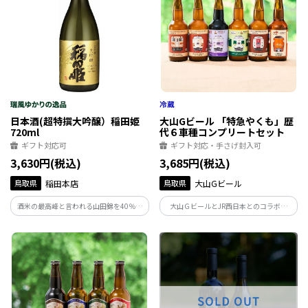
日本酒(超特撰大吟醸）稲田姫
大山Gビール 「特急やくも」歴
720ml
代６車種コンプリートセット
ギフト対応可
ギフト対応・手さげ封入可
3,630円(税込)
3,685円(税込)
鳥取県
稲田本店
鳥取県
大山Gビール
酒米の最高峰と言われる山田錦を40％ま
大山ＧビールとJR西日本とのコラボ商
で磨いた大吟醸酒。フルーティーな香り
品！2024年4月に新型車両273系がデビュ
が際立ちながらスッキリ感とあとキレの
ーした「特急やくも」。運行開始の1972
良さを出した辛口の大吟醸酒です。
年からその全歴史を彩った歴代６車種ラ
ベルの「大山Ｇビール」6種をお楽しみく
ださい。