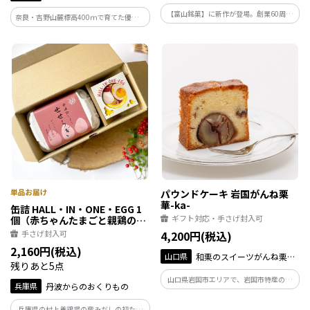
【富山銘菓】に新作が登場。創業60周年
奈良・吉野山麓標高400ｍで育てた優しく
を記念し、新しい【富也萬】をお届けい
自然な甘みの「あんぽ柿」と、奈良で人
たします。なめらかなこし餡と、ミルキー
気のジェラテリアノンナの４種類の素材
なクリーム、香ばしいパイの三重奏をお
の風味が活きた濃厚な「ジェラート」と
楽しみください
の相性が抜群のひんやりスイーツです。
パウンドケーキ 岩国がんね栗
華-ka-
缶詰 HALL・IN・ONE・EGG 1
ギフト対応・手さげ封入可
個（赤ちゃんたまごと親鶏のス
ープ）と兵庫認証食品ひょうご
手さげ封入可
4,200円(税込)
推奨ブランド「せせらぎ」6個
2,160円(税込)
セット
山口県
和栗のスイーツがんね栗の
残りあと5点
里
山口県岩国市エリアで、岩国市特産の希
兵庫県
丹波からのおくりもの
少品種「岸根栗」の生産・加工を手掛け
る(株)がんね栗の里が作った栗は、和栗最
兵庫県の村上養鶏場の産みだしの初たま