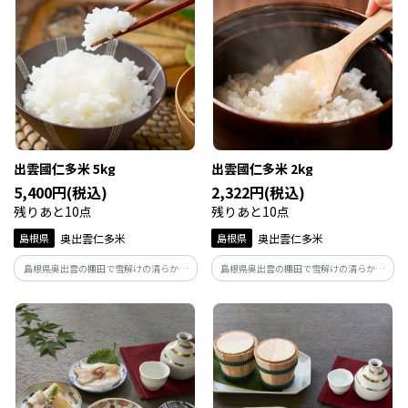
敷き詰めた渋皮煮と和三盆やラム酒の上
品な風味が特徴
出雲國仁多米 5kg
出雲國仁多米 2kg
5,400円(税込)
2,322円(税込)
残りあと10点
残りあと10点
島根県
奥出雲仁多米
島根県
奥出雲仁多米
島根県奥出雲の棚田で雪解けの清らかな
島根県奥出雲の棚田で雪解けの清らかな
水と有機質豊富な土、そして寒暖差が粘
水と有機質豊富な土、そして寒暖差が粘
りと旨みのある仁多米を育みます。一年中
りと旨みのある仁多米を育みます。一年中
籾貯蔵し、出荷直前精米して産地直送で
籾貯蔵し、出荷直前精米して産地直送で
お届け致します。
お届け致します。