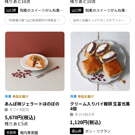
残りあと10点
残りあと10点
山口県
和栗のスイーツがんね栗の
山口県
和栗のスイーツがんね栗の
里
里
“和栗最大級”山口県岩国市の特産品「が
旨味と栄養たっぷりのこだわりジャージ
んね栗」を贅沢に刻み、ふんわりと焼き
ー牛乳と、岩国市美和町特産のがんね栗
上げた生地で巻き上げました。
を使ったアイスミルク。
あんぽ柿ジェラートほのぼの
クリーム入りパイ饅頭 生富也萬
4個
ギフト対応可
手さげ封入可
5,670円(税込)
1,120円(税込)
残りあと5点
富山県
ボン・リブラン
奈良県
堀内果実園