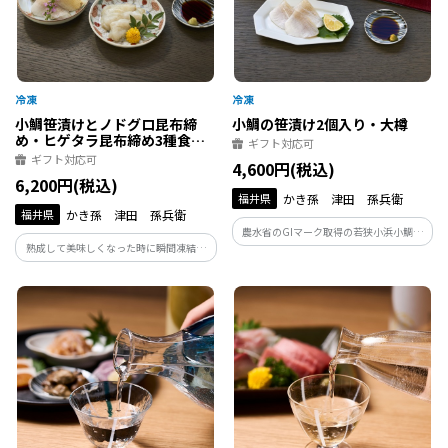
小鯛笹漬けとノドグロ昆布締
小鯛の笹漬け2個入り・大樽
め・ヒゲタラ昆布締め3種食べ
ギフト対応可
比べ
ギフト対応可
4,600円(税込)
6,200円(税込)
福井県
かき孫 津田 孫兵衛
福井県
かき孫 津田 孫兵衛
農水省のGIマーク取得の若狭小浜小鯛笹
熟成して美味しくなった時に瞬間凍結。
漬け・杉の木樽で小鯛の旨味を濃縮熟成
小鯛笹漬、ノドグロ、ヒゲタラ昆布締、
させた旨味の濃いお刺身、昆布の旨味で
かぎ孫女将一押しの技の集大成
生臭みが無く、鮨種やお茶漬け、しゃぶ
しゃぶでお楽しみください。