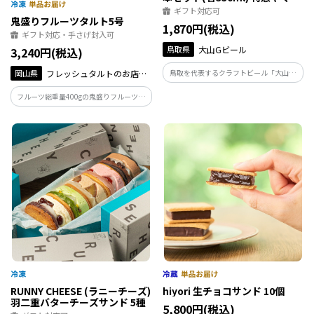
オリジナルラベル
ギフト対応可
鬼盛りフルーツタルト5号
1,870円(税込)
ギフト対応・手さげ封入可
鳥取県
大山Gビール
3,240円(税込)
鳥取を代表するクラフトビール「大山Ｇ
岡山県
フレッシュタルトのお店
ビール」とＪＲ西日本とのコラボ商
STYLE
フルーツ総重量400gの鬼盛りフルーツタ
品！ 「特急やくも」の歴代車両のラベ
ルト5号（15cm）です。フルーツは5種類
ルをまとった「大山Ｇビール」人気の3種
（いちご、みかん、若桃、マンゴー、洋
のビールをお楽しみください。
梨）使用しています。総重量は1000ｇあ
ります。
RUNNY CHEESE (ラニーチーズ)
hiyori 生チョコサンド 10個
羽二重バターチーズサンド 5種
5,800円(税込)