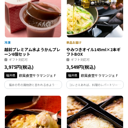
越前プレミアム水ようかんプレ
やみつきオイル145ml×2本ギ
ーン6個セット
フトBOX
ギフト対応可
ギフト対応可
3,975円(税込)
3,549円(税込)
福井県
欧風食堂サラマンジェ F
福井県
欧風食堂サラマンジェ F
福井の冬の風物詩と言われる水ようか
コレさえあれば、料理のレパートリーが
ん。冬だけでなく通年食べられるように
増える便利な調味オイル！便利なオイル
しました。
を贈り物仕様にしました！