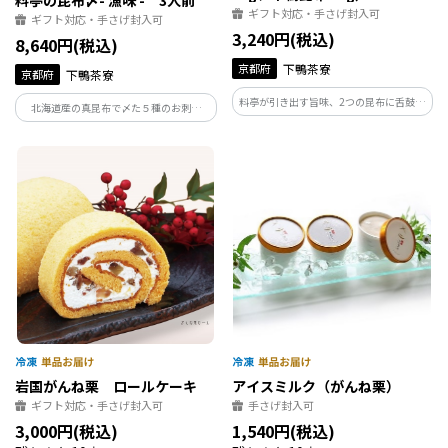
料亭の昆布〆- 漁味 - 3人前
ギフト対応・手さげ封入可
ギフト対応・手さげ封入可
3,240円(税込)
8,640円(税込)
京都府
下鴨茶寮
京都府
下鴨茶寮
料亭が引き出す旨味、2つの昆布に舌鼓。
北海道産の真昆布で〆た５種のお刺身
「がごめ昆布ふりかけ」と「下鴨昆布」
「漁味」。鯛、鮭、平目、海老、ホタテ
をお詰めしたギフトは、下鴨茶寮自慢の
の5種を京都の料亭が特製卵黄醤油漬とお
一品です。 ご飯のおともにぴったりな2つ
野菜を付け合わせにして、お料理仕立て
の昆布の旨みをご堪能ください。
でお届けします。
岩国がんね栗 ロールケーキ
アイスミルク（がんね栗）
ギフト対応・手さげ封入可
手さげ封入可
3,000円(税込)
1,540円(税込)