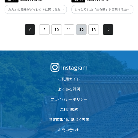
カカオの風味がダイレクトに感じられる
しっとりした「生食感」を実現するため
厚みがあってしっとりした「ガナッシ
に、粉を使わず仕上げています。カカオの
ュ」と、その魅力を引き出す極薄の「ク
味がダイレクトに感じられ、豆本来の個
ッキー」が一体化した人気の定番。
性が楽しめるのも特徴。濃厚なのに重く
9
10
11
12
13
ない仕上がりも魅力です。
Instagram
ご利用ガイド
よくある質問
プライバシーポリシー
ご利用規約
特定商取引に基づく表示
お問い合わせ