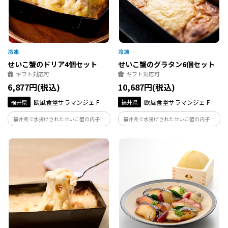
せいこ蟹のドリア4個セット
せいこ蟹のグラタン6個セット
ギフト対応可
ギフト対応可
6,877円(税込)
10,687円(税込)
福井県
欧風食堂サラマンジェ F
福井県
欧風食堂サラマンジェ F
福井県で水揚げされたせいこ蟹の内子、
福井県で水揚げされたせいこ蟹の内子、
外子、カニ身をたっぷりと使用し、福井
外子、カニ身をたっぷりと使用した、カ
県産の米で作るピラフと合わせたせいこ
ニを満喫できるグラタンです。せいこ蟹だ
蟹のドリアです。せいこ蟹だからこそ味わ
からこそ味わえる濃厚な美味しさをお楽
える濃厚な美味しさをお楽しみ下さい。
しみ下さい。