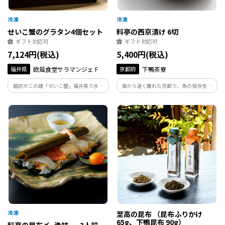
せいこ蟹のグラタン4個セット
料亭の西京漬け 6切
ギフト対応可
ギフト対応可
7,124円(税込)
5,400円(税込)
福井県
欧風食堂サラマンジェ F
京都府
下鴨茶寮
越前ガニの雌「せいこ蟹」福井県で水揚
海から遠く離れた京都で、魚の保存性を
げされたせいこ蟹の内子、プチプチした
高め、美味しくいただくために生まれた
外子、カニ身をたっぷりと使用した、カ
西京漬け。 麹が多く塩分が少ないため、
ニを満喫できるグラタンです。せいこ蟹だ
品の良い甘みと香りを醸し出す西京白味
からこそ味わえる濃厚な美味しさをお楽
噌を使用した下鴨茶寮特製の西京味噌漬
しみ下さい。
けです。
至高の昆布 （昆布ふりかけ
65g、下鴨昆布 90g）