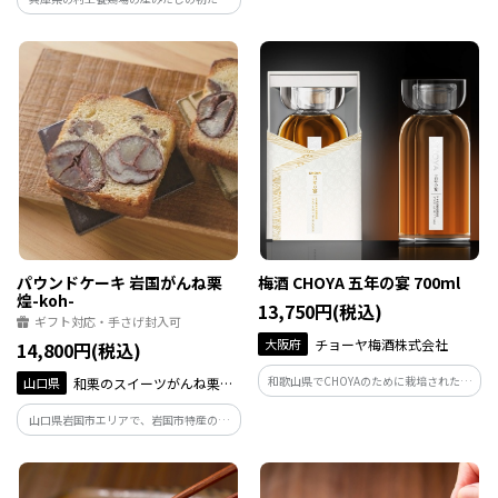
大級で深い甘味を誇る。 華は、気軽にご
ごと卵を産み終えた親鶏を使った贅沢グ
賞味頂けるどこか昔懐かしい風味の、親
ルメ缶詰「ＨＡＬＬ・ＩＮ・ＯＮＥ・Ｅ
しみやすいお味
ＧＧ」とビタミンEが一般卵の10倍以上と
豊富な「せせらぎ」をセットでお届けし
ます。
パウンドケーキ 岩国がんね栗
梅酒 CHOYA 五年の宴 700ml
煌-koh-
13,750円(税込)
ギフト対応・手さげ封入可
大阪府
チョーヤ梅酒株式会社
14,800円(税込)
和歌山県でCHOYAのために栽培された紀
山口県
和栗のスイーツがんね栗の
州産南高梅をふんだんに使用し五年間静
里
山口県岩国市エリアで、岩国市特産の希
かに熟成させました。最高の素材を丁寧
少品種「岸根栗」の生産・加工を手掛け
に熟成させた特別な原酒です。
る(株)がんね栗の里が作った栗は、和栗最
大級で深い甘味を誇る。 煌は、びっしり