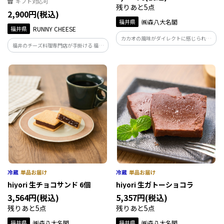
ギフト対応可
残りあと5点
2,900円(税込)
福井県
㈱森八大名閣
福井県
RUNNY CHEESE
カカオの風味がダイレクトに感じられる
福井のチーズ料理専門店が手掛ける 福井
厚みがあってしっとりした「ガナッシ
銘菓「羽二重餅」がはいったバターチー
ュ」と、その魅力を引き出す極薄の「ク
ズサンド。5種のフレーバーが入って、味
ッキー」が一体化した人気の定番。
も見た目も大満足、空気をたっぷり含ま
せた濃厚なバタークリームを心ゆくまで
ご堪能ください。
hiyori 生チョコサンド 6個
hiyori 生ガトーショコラ
3,564円(税込)
5,357円(税込)
残りあと5点
残りあと5点
福井県
㈱森八大名閣
福井県
㈱森八大名閣