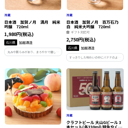
日本酒 加賀ノ月 満月 純米
日本酒 加賀ノ月 百万石乃
吟醸 720ml
白 純米大吟醸 720ml
ギフト対応可
1,980円(税込)
2,750円(税込)
石川県
加越酒造
石川県
加越酒造
丸みや膨らみがあり、まろやかで優しい
のにキレもあるような味わいを追求して
すっきりした味わいの中にバナナのよう
生まれたお酒です。石川県産の酒米にこだ
なフルーティな香りが広がる穏やかな原
わりながら、麹米と掛米の精米歩合も細
酒です。石川県が長い年月をかけて開発し
かく試行錯誤して最良のバランスを突き
たオリジナルの酒米「百万石乃白」を使
詰めています。
用し、その魅力と加越らしさを表現して
います。
クラフトビール 大山Gビール 3
本セット(各330ml) 特急やくも