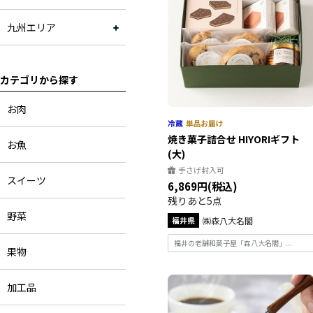
九州エリア
カテゴリから探す
お肉
焼き菓子詰合せ HIYORIギフト
お魚
(大)
手さげ封入可
スイーツ
6,869円(税込)
残りあと5点
野菜
福井県
㈱森八大名閣
福井の老舗和菓子屋「森八大名閣」...
果物
加工品