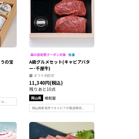
そうの宝
A級グルメセット(キャビアバタ
ー･千屋牛)
ギフト対応可
11,340円(税込)
残りあと10点
岡山県
蝶鮫屋
...
岡山県新見市でキャビアの製造販売...