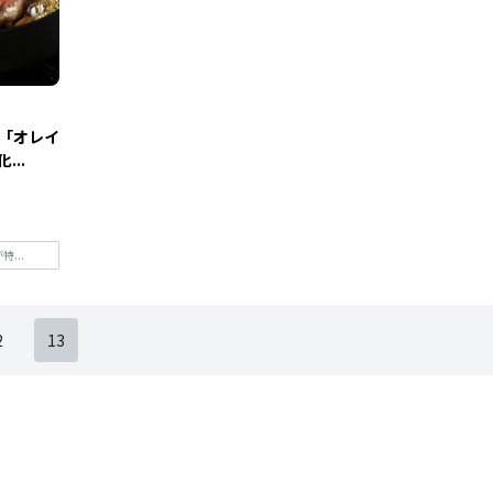
「オレイ
...
...
2
13