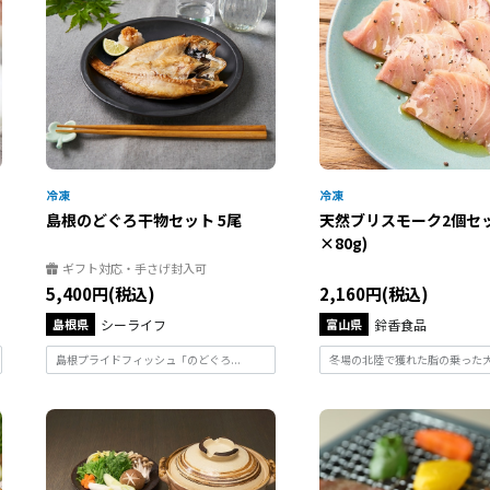
島根のどぐろ干物セット 5尾
天然ブリスモーク2個セッ
×80g)
ギフト対応・手さげ封入可
5,400円(税込)
2,160円(税込)
島根県
シーライフ
富山県
鈴香食品
島根プライドフィッシュ「のどぐろ...
冬場の北陸で獲れた脂の乗った大型