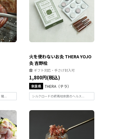
火を使わないお灸 THERA YOJO
灸 吉野桧
ギフト対応・手さげ封入可
1,800円(税込)
奈良県
THERA（テラ）
...
シルクロードの終焉地奈良のヘルス...