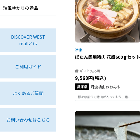
瑞風ゆかりの逸品
DISCOVER WEST
mallとは
ぼたん鍋用猪肉 花盛600ｇセッ
ご利用ガイド
ギフト対応可
9,560円(税込)
兵庫県
丹波篠山おおみや
よくあるご質問
様々な部位の猪肉が入っており、猪...
お問い合わせはこちら