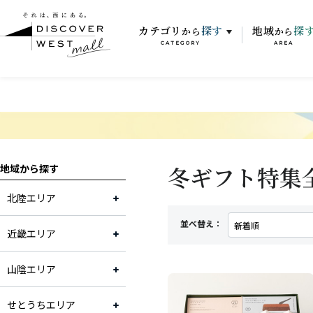
カテゴリ
探す
地域
探
から
から
CATEGORY
AREA
冬ギフト特集
地域から探す
北陸エリア
並べ替え：
近畿エリア
山陰エリア
せとうちエリア