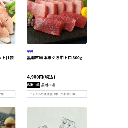
ト(1袋
黒潮市場 本まぐろ中トロ 300g
4,900円(税込)
和歌山県
黒潮市場
...
生まぐろの漁獲量日本一の和歌山県...