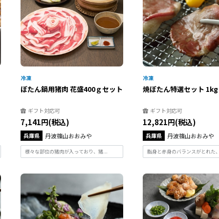
ト
ぼたん鍋用猪肉 花盛400ｇセット
焼ぼたん特選セット 1kg
ギフト対応可
ギフト対応可
7,141円(税込)
12,821円(税込)
兵庫県
丹波篠山おおみや
兵庫県
丹波篠山おおみや
様々な部位の猪肉が入っており、猪...
脂身と赤身のバランスがとれた、猪