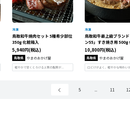
鳥取和牛焼肉セット 5種希少部位
鳥取和牛最上級ブランド
350g 化粧箱入
ン55」すき焼き用 500g 化
5,940円(税込)
10,800円(税込)
鳥取県
やまのおかげ屋
鳥取県
やまのおかげ屋
軽やかで甘くとろける上質の脂質が...
口どけがよく、軽やかな味わいが特
5
...
11
1