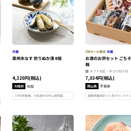
泉州水なす 煎りぬか漬 8個
お酒のお供セット ごち
箱
ギフト対応・手さげ封入可
4,320円(税込)
7,034円(税込)
大阪府
旬茄
岡山県
平翠軒
1964年創業、大阪泉州の中心岸和田...
倉敷美観地区で人気のセレクトショ