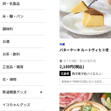
卵・乳製品
米・麺・パン
調味料
お酒
バターケーキ ルートヴィヒⅡ世
お茶・飲料
ギフト対応・手さげ封入可
2,160円(税込)
工芸品・雑貨
広島県
西洋菓子処バイエルン
花・植物
創業者が7年間4000回にわたる試作....
鉄道関連グッズ
イコちゃんグッズ