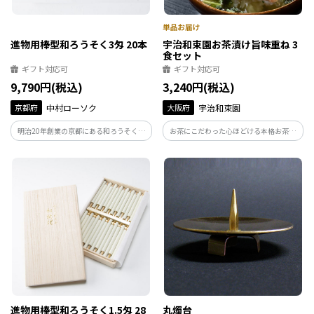
進物用棒型和ろうそく3匁 20本
宇治和束園お茶漬け旨味重ね 3
食セット
ギフト対応可
ギフト対応可
9,790円(税込)
3,240円(税込)
京都府
中村ローソク
大阪府
宇治和束園
明治20年創業の京都にある和ろうそく店
お茶にこだわった心ほどける本格お茶漬
の中村ローソクがつくりました。湿気に
け。宇治玉露をブレンドした特製茶の芳
強く大切に保管できる桐箱入りで進物に
醇な香りと深い旨味が、具材の美味しさ
最適です。
を一層引き立てます。 具材は金目鯛、
鱧、ぶりの3種。素材本来の風味を大切に
仕上げました。
進物用棒型和ろうそく1.5匁 28
丸燭台