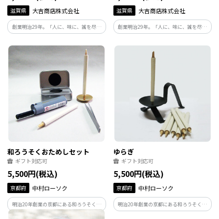
滋賀県
大吉商店株式会社
滋賀県
大吉商店株式会社
創業明治29年。「人に、味に、誠を尽く
創業明治29年。「人に、味に、誠を尽く
す」をモットーに、自社牧場での肥育か
す」をモットーに、自社牧場での肥育か
ら自社での加工、商品化、配送の一環流
ら自社での加工、商品化、配送の一環流
通で日々近江牛の「美味しさを」お客様
通で日々近江牛の「美味しさを」お客様
にお届けできますよう一生懸命頑張って
にお届けできますよう一生懸命頑張って
おります。
おります。
和ろうそくおためしセット
ゆらぎ
ギフト対応可
ギフト対応可
5,500円(税込)
5,500円(税込)
京都府
中村ローソク
京都府
中村ローソク
明治20年創業の京都にある和ろうそく店
明治20年創業の京都にある和ろうそく店
の中村ローソクがつくりました。湿気に
の中村ローソクがつくりました。湿気に