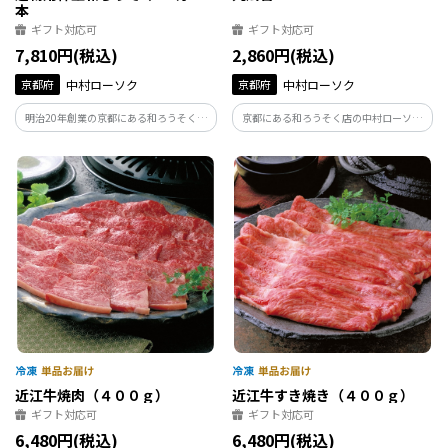
本
ギフト対応可
ギフト対応可
7,810円(税込)
2,860円(税込)
京都府
中村ローソク
京都府
中村ローソク
明治20年創業の京都にある和ろうそく店
京都にある和ろうそく店の中村ローソク
の中村ローソクがつくりました。湿気に
プロデュースした和ろうそく用の燭台で
強く大切に保管できる桐箱入りで進物に
す。和ろうそくを引き立てるシンプルなデ
最適です。
ザインです。
近江牛焼肉（４００ｇ）
近江牛すき焼き（４００ｇ）
ギフト対応可
ギフト対応可
6,480円(税込)
6,480円(税込)