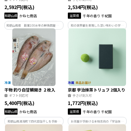
2,592円(税込)
2,534円(税込)
和歌山県
かね七商店
滋賀県
千年の香り 千紀園
和歌山県産 創業100余年の鮮魚問屋が作
和の世界観を表現した深い味わいの宇治
った、国産の紀州あんちょび。黒潮が育
抹茶クッキーです。 お茶屋として長年蓄
てた和歌山県産の真鰯の旨味をギュッと
積された知識や技術を駆使し、宇治抹茶
凝縮させた、こだわりの「紀州あんちょ
の馥郁たる香りや旨味をこころゆくまで
び」です。
楽しんでいただける上質で濃厚な1枚とな
っています。
干物 釣り白甘鯛開き ２枚入
京都 宇治抹茶トリュフ 2個入り
ギフト対応可
手さげ封入可
5,400円(税込)
1,772円(税込)
和歌山県
かね七商店
滋賀県
千年の香り 千紀園
和歌山県湯浅町で四代目旨干しを手掛け
お茶屋が手掛ける本物志向の『宇治抹茶
るかね七商店、四代目が仕立てる、紀州
トリュフ』。 宇治抹茶本来の濃厚な味わ