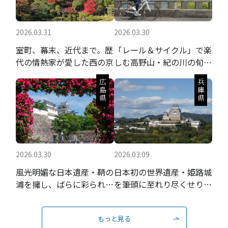
2026.03.31
2026.03.30
室町、幕末、近代まで。歴
「レール＆サイクル」で楽
代の情熱家が愛した西の京
しむ高野山・紀の川の旬の
果実と聖地巡礼
広島県
兵庫県
2026.03.30
2026.03.09
風光明媚な日本遺産・鞆の
日本初の世界遺産・姫路城
浦を擁し、ばらに彩られる
を筆頭に至れり尽くせりの
瀬戸内の城下町
おもてなし
もっと見る