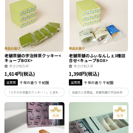
沖の釣り白甘鯛開き
いのトリュフをつくるために、バランス
の取れたクリーミーさが特徴のベルギー
産の高級ホワイトチョコレートを贅沢に
使用しています。
老舗茶舗の宇治抹茶クッキー<
老舗茶舗のふぃなんしぇ3種詰
キューブBOX>
合せ<キューブBOX>
手さげ封入可
手さげ封入可
1,614円(税込)
1,398円(税込)
滋賀県
千年の香り 千紀園
滋賀県
千年の香り 千紀園
「さすがお茶屋のクッキー！」 と言われ
当店の人気商品、老舗茶舗の宇治抹茶ふ
るほど、 風味豊かな味わいがあり、老舗
ぃなんしぇと宇治ほうじ茶ふぃなんし
茶舗ならではの本格的な抹茶クッキーで
ぇ、そして近江のブランド米から生まれ
す。 無添加のクッキーですので、お子様
たみずかがみ酒かすふぃなんしぇをかわ
と一緒に安心してお召し上がりいただけ
いいキューブBOXに詰めました。
ます。