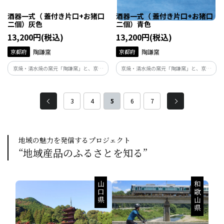
酒器一式（ 蓋付き片口+お猪口
酒器一式（ 蓋付き片口+お猪口
二個）灰色
二個）青色
13,200円(税込)
13,200円(税込)
京都府
陶謙窯
京都府
陶謙窯
京焼・清水焼の窯元「陶謙窯」と、京都
京焼・清水焼の窯元「陶謙窯」と、京都
伏見の酒蔵「玉乃光酒造株式会社」との
伏見の酒蔵「玉乃光酒造株式会社」との
共同開発から誕生した酒器です。お酒を最
共同開発から誕生した酒器です。お酒を最
大限に味わっていただけるよう杜氏の方
大限に味わっていただけるよう杜氏の方
3
4
5
6
7
と一緒に作り上げたこだわりのうつわで
と一緒に作り上げたこだわりのうつわで
す。
す。
地域の魅力を発信するプロジェクト
“地域産品のふるさとを知る”
山口県
和歌山県