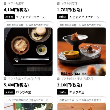
ギフト対応可
ギフト対応可
4,104円(税込)
1,782円(税込)
兵庫県
たじまアグリファーム
兵庫県
たじまアグリファーム
自然豊かな兵庫・但馬産の生姜を使用。
自然豊かな兵庫・但馬産の生姜を使用。
代表商品「ハチミツおろし生姜」や「生
代表商品「ハチミツおろし生姜」や「生
姜シロップ」など、心と体にやさしい美
姜シロップ」など、心と体にやさしい美
味しさを但馬アグリファームから全国へ
味しさを但馬アグリファームから全国へ
お届けします。
お届けします。
料亭一善と最中スープ RS-50D
一膳ぱっく KM-20S
ギフト対応・手さげ封入可
ギフト対応・手さげ封入可
5,400円(税込)
2,160円(税込)
京都府
わらびの里
京都府
わらびの里
レンジで簡単調理の炊き込みご飯と天然
丹精込めた手づくりの銘品を少量ずつ詰
わかめ使用の海藻スープの詰合せです。
合せました。ちょっとしたおつかいもの
やお手土産に…