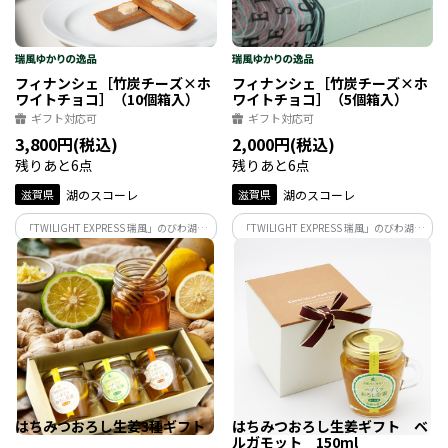
フィナンシェ［竹炭チーズ×ホ
フィナンシェ［竹炭チーズ×ホ
ワイトチョコ］（10個箱入）
ワイトチョコ］（5個箱入）
ギフト対応可
ギフト対応可
3,800円(税込)
2,000円(税込)
残りあと6点
残りあと6点
滋賀県
湖のスコーレ
滋賀県
湖のスコーレ
「TWILIGHT EXPRESS 瑞風」のびわ湖周
「TWILIGHT EXPRESS 瑞風」のびわ湖周
遊・せとうちコース（上り）の2日目ラン
遊・せとうちコース（上り）の2日目ラン
チを監修する食の匠・市山シェフが生み
チを監修する食の匠・市山シェフが生み
出したフィナンシェ。滋賀県産チーズと
出したフィナンシェ。滋賀県産チーズと
ホワイトチョコの組合せをお楽しみくだ
ホワイトチョコの組合せをお楽しみくだ
さい。
さい。
はちみつおろし生姜3種ギフト
はちみつおろし生姜ギフト ベ
ルガモット 150ml