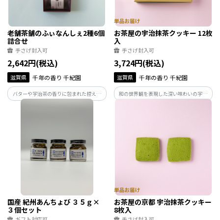
老舗茶舗のふぃなんしぇ2種6個
お茶屋の宇治抹茶クッキー 12枚
詰合せ
入
手さげ封入可
手さげ封入可
2,642円(税込)
3,724円(税込)
滋賀県
千年の香り 千紀園
滋賀県
千年の香り 千紀園
バターや宇治茶の香りに包まれた控えめ
和の世界観を表現した深い味わいの宇治
な甘さのフィナンシェは、世代を超えて
抹茶クッキーです。 お茶屋として長年蓄
愛されるスイーツです。 子供からおじい
積された知識や技術を駆使し、宇治抹茶
ちゃんおばあちゃんまで、みんな大好き
の馥郁たる香りや旨味をこころゆくまで
な味なので、団らんのひとときにおすす
楽しんでいただける上質で濃厚な1枚とな
めです。
っています。
国産 紀州あんちょび ３５ｇ×
お茶屋の京都 宇治抹茶クッキー
３個セット
8枚入
ギフト対応可
手さげ封入可