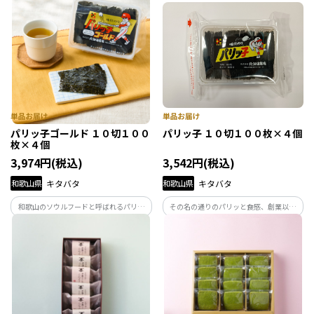
強く大切に保管できる桐箱入りで進物に
強く大切に保管できる桐箱入りで進物に
最適です。
最適です。
パリッ子ゴールド １０切１００
パリッ子 １０切１００枚×４個
枚×４個
3,974円(税込)
3,542円(税込)
和歌山県
キタバタ
和歌山県
キタバタ
和歌山のソウルフードと呼ばれるパリッ
その名の通りのパリッと食感、創業以来
子のプレミアム版。贈答品で使う上質海
引き継いでいる秘伝の甘辛濃厚なタレが
苔を使用して秘伝の甘辛濃厚だれで味付
絶妙の逸品！今では和歌山県民のソウル
した口どけと風味が抜群。毎日の食卓が
フードと呼ばれるパリッとした食感と旨
ワンランクアップする気持ちになる贅沢
み濃厚な甘辛たれが絶妙な味付海苔です。
な味付海苔です。