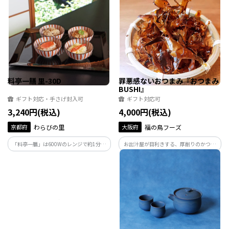
料亭一膳 里-30D
罪悪感ないおつまみ『おつまみ
BUSHI』
ギフト対応・手さげ封入可
ギフト対応可
3,240円(税込)
4,000円(税込)
京都府
わらびの里
大阪府
福の鳥フーズ
「料亭一膳」は600Wのレンジで約1分温
お出汁屋が目利きする、厚削りのかつお
めるだけで簡単に食べる事ができる料亭
節に味付けをした「おつまみBUSHI」は、
の炊き込みご飯です。
噛めばかむほどに味がじんわ～り。 大人
ももちろんのこと、子供の食育にも。 み
んなでおいしい「おつまみBUSHI]です。