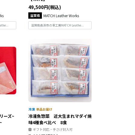
49,500円(税込)
ks
滋賀県
MATCH Leather Works
e...
滋賀県長浜市の革工房MATCH Leathe...
リーズ~
冷凍魚惣菜 近大生まれマダイ焼
~
味4種食べ比べ 8食
ギフト対応・手さげ封入可