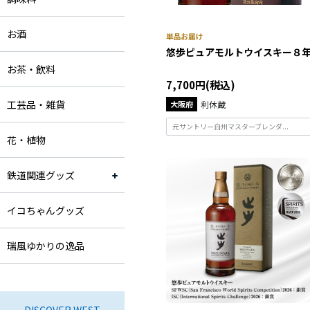
お酒
悠歩ピュアモルトウイスキー８
お茶・飲料
7,700円(税込)
工芸品・雑貨
大阪府
利休蔵
元サントリー白州マスターブレンダ...
花・植物
鉄道関連グッズ
イコちゃんグッズ
瑞風ゆかりの逸品
DISCOVER WEST