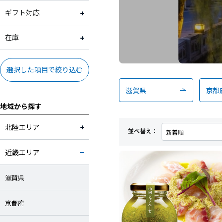
スイーツ
2,001円～3,000円
常温
ギフト対応
野菜
3,001円～4,000円
冷蔵
ギフト対応可
在庫
果物
4,001円～5,000円
冷凍
ギフト対応不可
在庫あり
選択した項目で絞り込む
加工品
5,001円～10,000円
滋賀県
京都
地域から探す
卵・乳製品
10,001円～
北陸エリア
並べ替え：
米・麺・パン
近畿エリア
調味料
滋賀県
お酒
京都府
お茶・飲料