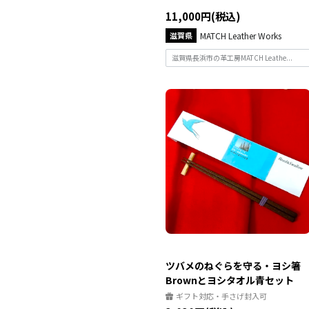
11,000円(税込)
滋賀県
MATCH Leather Works
滋賀県長浜市の革工房MATCH Leathe...
ツバメのねぐらを守る・ヨシ箸
Brownとヨシタオル青セット
ギフト対応・手さげ封入可