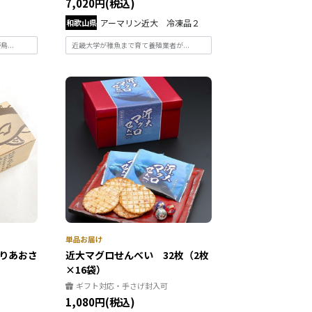
7,020円(税込)
和歌山県
アーマリン近大 冷凍品２
...
近畿大学が稚魚まで育て養殖業者が...
りあおさ
近大マグロせんべい 32枚（2枚
×16袋）
ギフト対応・手さげ封入可
1,080円(税込)