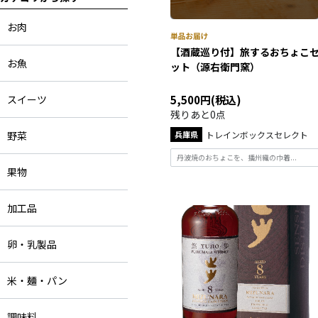
お肉
【酒蔵巡り付】旅するおちょこ
お魚
ット（源右衛門窯）
スイーツ
5,500円(税込)
残りあと0点
野菜
兵庫県
トレインボックスセレクト
丹波焼のおちょこを、播州織の巾着...
果物
加工品
卵・乳製品
米・麺・パン
調味料