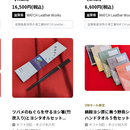
16,500円(税込)
6,600円(税込)
滋賀県
MATCH Leather Works
滋賀県
MATCH Leather Wor
滋賀県長浜市の革工房MATCH Leathe...
滋賀県長浜市の革工房MATCH Leath
ツバメのねぐらを守るヨシ箸(竹
鵜殿ヨシ原に舞う野鳥シ
炭入り)とヨシタオルセット...
ハンドタオル５色セット
ギフト対応・手さげ封入可
ギフト対応・手さげ封入可