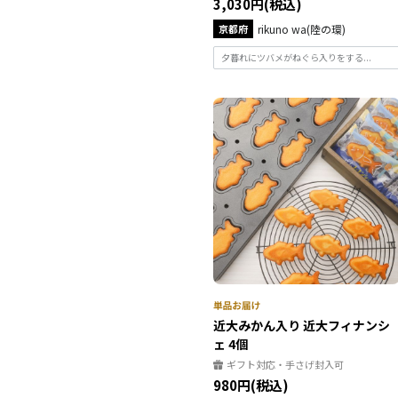
3,030円(税込)
京都府
rikuno wa(陸の環)
夕暮れにツバメがねぐら入りをする...
近大みかん入り 近大フィナンシ
ェ 4個
ギフト対応・手さげ封入可
980円(税込)