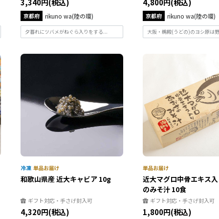
3,340円(税込)
4,800円(税込)
京都府
rikuno wa(陸の環)
京都府
rikuno wa(陸の環)
夕暮れにツバメがねぐら入りをする...
大阪・鵜殿(うどの)のヨシ原は野鳥
和歌山県産 近大キャビア 10g
近大マグロ中骨エキス入
のみそ汁 10食
ギフト対応・手さげ封入可
ギフト対応・手さげ封入可
4,320円(税込)
1,800円(税込)