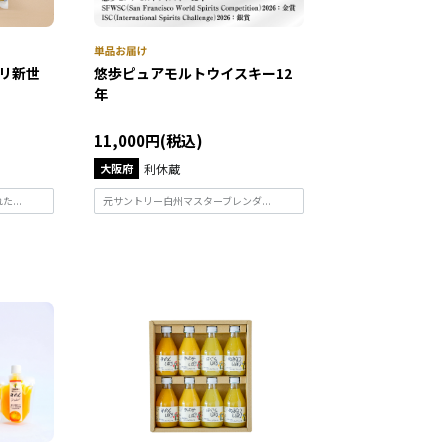
リ新世
悠歩ピュアモルトウイスキー12
年
11,000円(税込)
大阪府
利休蔵
...
元サントリー白州マスターブレンダ...