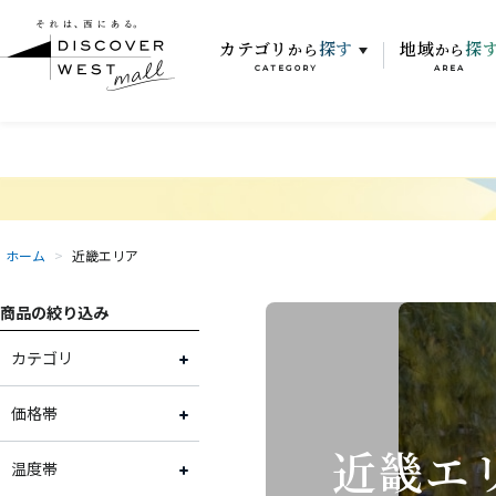
カテゴリ
探す
地域
探
から
から
CATEGORY
AREA
ホーム
>
近畿エリア
商品の絞り込み
カテゴリ
お肉
価格帯
近畿エ
お魚
～2,000円
温度帯