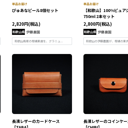
ぴゅあなピール8個セット
【和歌山】100%ピュア
750ml 2本セット
2,820円(税込)
2,800円(税込)
和歌山県
伊藤農園
和歌山県
伊藤農園
和歌山県産の柑橘果皮を、グラニュ...
和歌山の伊藤農園が、柑橘の果肉だ
長濱レザーのカードケース
長濱レザーのコインケー
【TABA】
【CHIBI】