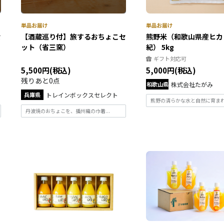
セ
【酒蔵巡り付】旅するおちょこセ
熊野米（和歌山県産ヒカ
ット（省三窯）
紀） 5kg
ギフト対応可
5,500円(税込)
5,000円(税込)
残りあと0点
和歌山県
株式会社たがみ
兵庫県
トレインボックスセレクト
熊野の清らかな水と自然に育まれた
丹波焼のおちょこを、播州織の巾着...