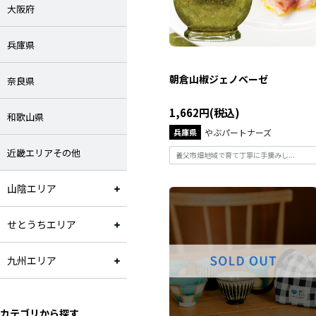
大阪府
工芸品・雑貨
兵庫県
花・植物
朝倉山椒ジェノベーゼ
奈良県
1,662円(税込)
和歌山県
兵庫県
やぶパートナーズ
近畿エリアその他
養父市畑地域で育て丁寧に手摘みし...
山陰エリア
せとうちエリア
九州エリア
カテゴリから探す