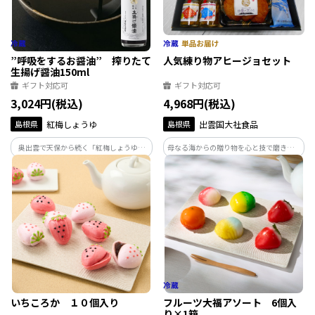
”呼吸をするお醤油” 搾りたて
人気練り物アヒージョセット
生揚げ醤油150ml
ギフト対応可
ギフト対応可
3,024円(税込)
4,968円(税込)
島根県
紅梅しょうゆ
島根県
出雲国大社食品
奥出雲で天保から続く「紅梅しょうゆ」
母なる海からの贈り物を心と技で磨き、お
が手がける「生揚げ醤油」です。三年熟成
客様ひとり一人に感動を与える商品を製
のさい仕込み製法を守り、火入れせずに
造しております。神々が集うここ出雲で製
お届けする蔵出しの逸品。酵母が息づく
造した人気の練り物と山陰沖産ののどぐ
芳醇な香りと強いうまみが、普段の料理
ろ・ハタハタを使用したアヒージョのセ
を贅沢に変えます。
ットです。
いちころか １０個入り
フルーツ大福アソート 6個入
り×1箱