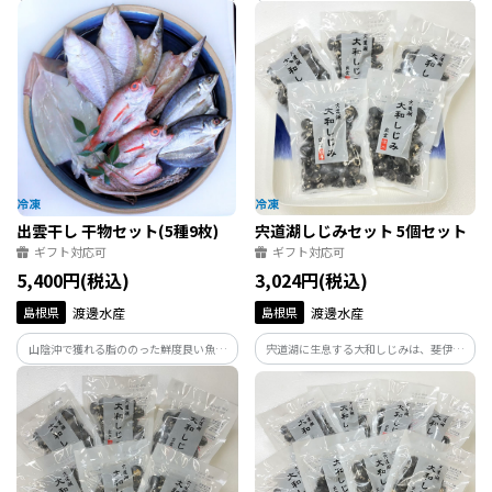
LAB.が作った、はじめての方でも簡単に
た、3種の生珍味のセットです。甘みが強
本格スパイスカレーが作れるキットです。
く身がとても柔らかい為、生で食べても
コリコリさは少なく、ねっとりとした歯
ごたえが楽しめます。
出雲干し 干物セット(5種9枚)
宍道湖しじみセット 5個セット
ギフト対応可
ギフト対応可
5,400円(税込)
3,024円(税込)
島根県
渡邊水産
島根県
渡邊水産
山陰沖で獲れる脂ののった鮮度良い魚を
宍道湖に生息する大和しじみは、斐伊川
詰合せにしました。 島根の干物名人が作
からの淡水と日本海からの海水が混じり
った干物は魚と塩のみでしっかり乾燥さ
合う汽水湖。鉄分が多く含まれ天然のミ
せことで旨みが凝縮しています。 焼き上
ネラルが豊富です。旨味成分の含有量が高
がりはふっくらジューシーな干物を堪能
く、お吸い物にした時に美味しい出汁が
してください。
でます。