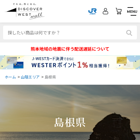
MENU
熊本地域の地震に伴う配送遅延について
ホーム
>
山陰エリア
>
島根県
島根県