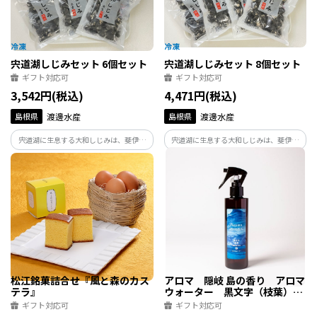
宍道湖しじみセット 6個セット
宍道湖しじみセット 8個セット
ギフト対応可
ギフト対応可
3,542円(税込)
4,471円(税込)
島根県
渡邊水産
島根県
渡邊水産
宍道湖に生息する大和しじみは、斐伊川
宍道湖に生息する大和しじみは、斐伊川
からの淡水と日本海からの海水が混じり
からの淡水と日本海からの海水が混じり
合う汽水湖。鉄分が多く含まれ天然のミ
合う汽水湖。鉄分が多く含まれ天然のミ
ネラルが豊富です。旨味成分の含有量が高
ネラルが豊富です。旨味成分の含有量が高
く、お吸い物にした時に美味しい出汁が
く、お吸い物にした時に美味しい出汁が
でます。
でます。
松江銘菓詰合せ『風と森のカス
アロマ 隠岐 島の香り アロマ
テラ』
ウォーター 黒文字（枝葉）
200ml
ギフト対応可
ギフト対応可