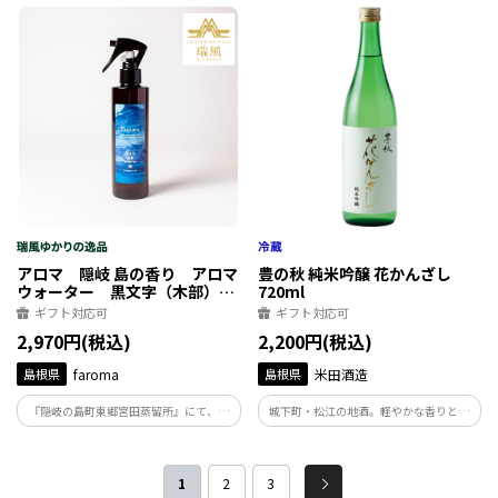
ーガニック処方のスキンケアクリーム、
く滑らかな使い心地。 まるで四季折々
精油の香りをそのままお楽しみいただけ
の、隠岐の景色を彷彿とさせるスキンケ
るカードフレグランス（10枚入り）
アクリームです。
アロマ 隠岐 島の香り アロマ
豊の秋 純米吟醸 花かんざし
ウォーター 黒文字（木部）
720ml
200ml
ギフト対応可
ギフト対応可
2,970円(税込)
2,200円(税込)
島根県
faroma
島根県
米田酒造
『隠岐の島町東郷宮田蒸留所』にて、隠
城下町・松江の地酒。軽やかな香りと、
岐の島に自生する黒文字から水蒸気蒸留
ふっくらとしたお米の旨みがあります。落
法で抽出した芳香蒸留水を、生のままボ
ち着いた味わいとスッキリとした切れ味
トル詰。無添加、自然の力そのままのア
は、旬の食材と良く合います。冷やしてあ
1
2
3
ロマウォーターです。香りは「木部」と
っさり、常温で優しい味わいをお楽しみ