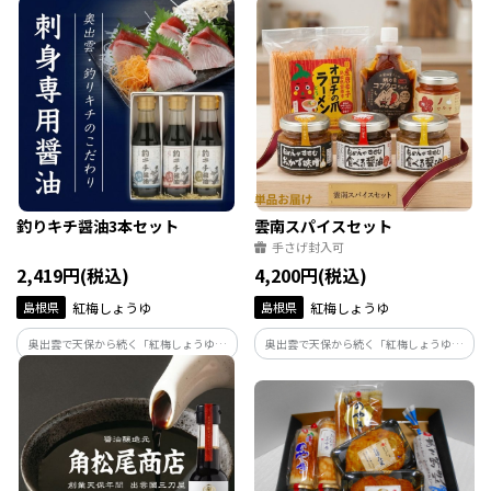
oki（隠岐の小枝と森のトレイ付き）
FACTORY」が手がけるふんわりしっとり
生地に濃厚生クリームをたっぷりとサン
ドしてある【生クリームサンド
AWASE】。何度でも食べたくなる美味し
さです。
釣りキチ醤油3本セット
雲南スパイスセット
手さげ封入可
2,419円(税込)
4,200円(税込)
島根県
紅梅しょうゆ
島根県
紅梅しょうゆ
奥出雲で天保から続く「紅梅しょうゆ」
奥出雲で天保から続く「紅梅しょうゆ」
が手がける「釣りキチ醤油3本セット」で
が手がける「雲南スパイスセット」です。
す。青物、白身、イカ。魚種ごとの個性を
地元の希少な唐辛子「オロチの爪」の刺
引き出すために老舗が本気で造った専用
激と伝統の醤油が融合。食べる醤油や万
醤油。釣り上げた最高の一匹を、究極の
能だし、ラーメンなど、素材の力強い旨
味で楽しめます。
さを堪能できます。