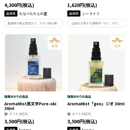
4,300円(税込)
1,620円(税込)
島根県
たなべたたらの里
島根県
シーライフ
島根県の奥出雲地方で、たなべ森の鶏舎
山陰を代表する海産物「かに・のどぐ
が生産している平飼い放牧卵「彩り天佑
ろ・いか」の粉末を生地に練り込み、焼
卵」を使用したプリンとバウムクーヘン
き上げた焼きかりんとう。サクサクとした
のセット。上質なたまごの風味を感じら
食感が特徴的で、一口食べると海の風味
れるスイーツをお楽しみください。
がふわりと広がります。
AromaMist黒文字Pure-oki
AromaMist「geo」ジオ 30ml
30ml
ギフト対応可
ギフト対応可
3,500円(税込)
3,500円(税込)
島根県
faroma
島根県
faroma