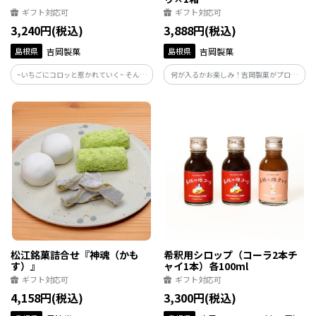
ギフト対応可
ギフト対応可
3,240円(税込)
3,888円(税込)
島根県
吉岡製菓
島根県
吉岡製菓
~いちごにコロッと惹かれていく~ そんな
何が入るかお楽しみ！吉岡製菓がプロデ
和菓子。
ュースするフルーツ大福のアソートセッ
ト！ ※フルーツの種類や時期によって、
セット内容が異なる場合がございます。配
送日時の指定が必須となりますので、ご
注意ください。
松江銘菓詰合せ『神魂（かも
希釈用シロップ（コーラ2本チ
す）』
ャイ1本）各100ml
ギフト対応可
ギフト対応可
4,158円(税込)
3,300円(税込)