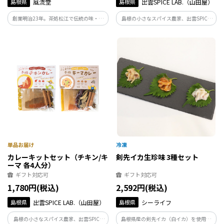
島根県
風流堂
島根県
出雲SPICE LAB.（山田屋）
創業明治23年。茶処松江で伝統の味・技
島根の小さなスパイス農家、出雲SPICE
を守り、素材を吟味しながら菓子作りを
LAB.が作ったクラフトコーラとチャイの
続けている山川・朝汐本舗風流堂。こだ
希釈用シロップです。カレーやエスニック
わりが詰まった3種の松江銘菓「朝汐」、
料理との相性抜群！炭酸や牛乳で割っ
「路芝」、「若草」を詰め合わせまし
て、自分だけの楽しみ方を見つけてみて
た。
ください。
カレーキットセット（チキン/キ
剣先イカ生珍味 3種セット
ーマ 各4人分）
ギフト対応可
ギフト対応可
1,780円(税込)
2,592円(税込)
島根県
出雲SPICE LAB.（山田屋）
島根県
シーライフ
島根の小さなスパイス農家、出雲SPICE
島根県産の剣先イカ（白イカ）を使用し