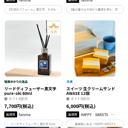
【天然のパフューム。黒文字、そのもの
【島の雄大な大地から着想を得た、空間
の清純な香り】
のためのアロマ】
リードディフューザー黒文字
スイーツ 生クリームサンド
pure-oki 60ml
AWASE 12個
ギフト対応可
ギフト対応可
7,700円(税込)
6,000円(税込)
島根県
faroma
島根県
HAPPY SWEETS
FACTORY
リードディフューザー 黒文字 Pure-
島根県にある「HAPPY SWEETS