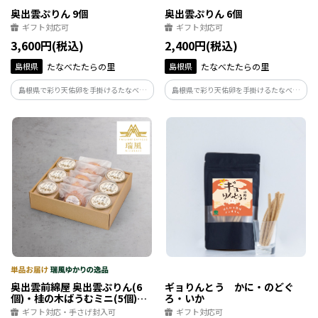
奥出雲ぷりん 9個
奥出雲ぷりん 6個
ギフト対応可
ギフト対応可
3,600円(税込)
2,400円(税込)
島根県
たなべたたらの里
島根県
たなべたたらの里
島根県で彩り天佑卵を手掛けるたなべた
島根県で彩り天佑卵を手掛けるたなべた
たらの里によるプリン。とろりとした口溶
たらの里によるプリン。とろりとした口溶
けと卵の風味を感じる素朴な味わいでお
けと卵の風味を感じる素朴な味わいでお
子様にも安心してお召し上がり頂けます。
子様にも安心してお召し上がり頂けます。
奥出雲前綿屋 奥出雲ぷりん(6
ギョりんとう かに・のどぐ
個)・桂の木ばうむミニ(5個)セ
ろ・いか
ット
ギフト対応・手さげ封入可
ギフト対応可