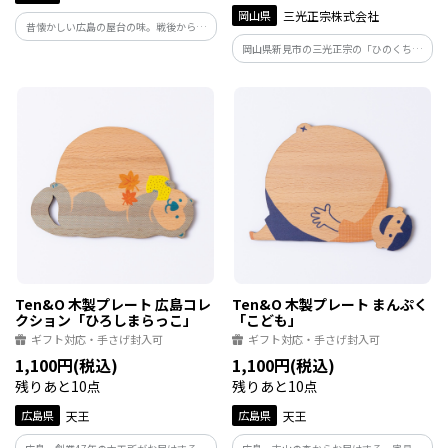
岡山県
三光正宗株式会社
昔懐かしい広島の屋台の味。戦後から愛
される広島ラーメンを堪能出来ます。麺は
岡山県新見市の三光正宗の「ひのくち」
中細の「生麺」、スープはやさしい味わ
をぜひお楽しみください！丁寧に醸した
いのとんこつ醤油スープ。老若男女に愛
お酒の原酒を生のままアルミ缶に詰めま
される広島御当地中華そば。
した。フレッシュで濃厚な味わいです。
Ten&O 木製プレート 広島コレ
Ten&O 木製プレート まんぷく
クション「ひろしまらっこ」
「こども」
ギフト対応・手さげ封入可
ギフト対応・手さげ封入可
1,100円(税込)
1,100円(税込)
残りあと10点
残りあと10点
広島県
天王
広島県
天王