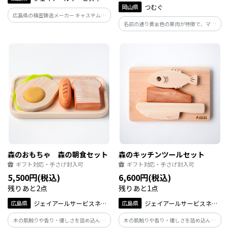
岡山県
つむぐ
ト広島
広島県の精密鋳造メーカー キャステムが
名前の通り黄金色の果肉が特徴で、マン
作る本物の煮干しを再現したシンプルだ
ゴーを思わせるまったり濃厚な味わい
けど個性的なアクセサリーです。指に合わ
は、桃のイメージを覆す味わいです。【お
せて曲げることのできる柔らかい金属で
届け時期：8月下旬～9月上旬】
作られています！
森のおもちゃ 森の朝食セット
森のキッチンツールセット
ギフト対応・手さげ封入可
ギフト対応・手さげ封入可
5,500円(税込)
6,600円(税込)
残りあと2点
残りあと1点
広島県
ジェイアールサービスネッ
広島県
ジェイアールサービスネッ
ト広島
ト広島
木の肌触りや香り・優しさを詰め込んだ
木の肌触りや香り・優しさを詰め込んだ