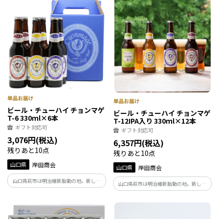
りなどお好きなアイデアでお楽しみ下さ
りなどお好きなアイデアでお楽しみ下さ
い。
い。
ビール・チューハイ チョンマゲ
ビール・チューハイ チョンマゲ
T-6 330ｍl×6本
T-12IPA入り 330ｍl×12本
ギフト対応可
ギフト対応可
3,076円(税込)
6,357円(税込)
残りあと10点
残りあと10点
山口県
岸田商会
山口県
岸田商会
山口県萩市は明治維新胎動の地。新しい
山口県萩市は明治維新胎動の地。新しい
日本を夢みた若き志士たちが、 今でも身
日本を夢みた若き志士たちが、 今でも身
近な存在である萩ならではのネーミング
近な存在である萩ならではのネーミング
「チョンマゲ」。 インパクト抜群のクラ
「チョンマゲ」。 インパクト抜群のクラ
フトビールをお楽しみください。
フトビールをお楽しみください。