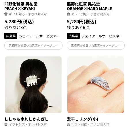
熊野化粧筆 晃祐堂
熊野化粧筆 晃祐堂
PEACH×KEYAKI
ORANGE×HARD MAPLE
ギフト対応・手さげ封入可
ギフト対応・手さげ封入可
5,280円(税込)
5,280円(税込)
残りあと8点
残りあと6点
広島県
ジェイアールサービスネッ
広島県
ジェイアールサービスネッ
ト広島
ト広島
果樹園から届いた果実をイメージした
果樹園から届いた果実をイメージした
「カワいい」熊野筆。ハート型でカワい
「カワいい」熊野筆。オレンジをイメー
い桃をイメージしたブラシと、天然木の
ジしたブラシと、天然木の軸がナチュラ
軸がナチュラルでおしゃれ。パッケージ
ルでおしゃれ。パッケージまでこだわっ
までこだわっているからギフトにも最適
ているからギフトにも最適です。
です。
ししゃも串刺しかんざし
煮干しリング(小)
ギフト対応・手さげ封入可
ギフト対応・手さげ封入可