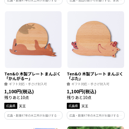
広島・創業47年の木工所がお届けする天
広島・吉山の森からお届けする、家具を
然木の端材を再生した温もり溢れるウッ
作る際に出る端材を再活用した木製プレ
ドコレクション。コースターやお部屋の飾
ート。天然木で出来ているので木目も一
りなどお好きなアイデアでお楽しみ下さ
枚一枚違います。木のある暮らしで心も豊
い。
かになっていただきたいという想いを込
めてお届けします。
Ten&O 木製プレート まんぷく
Ten&O 木製プレート まんぷく
「かんがるー」
「ぶた」
ギフト対応・手さげ封入可
ギフト対応・手さげ封入可
1,100円(税込)
1,100円(税込)
残りあと10点
残りあと10点
広島県
天王
広島県
天王
広島・創業47年の木工所がお届けする天
広島・創業47年の木工所がお届けする天
然木の端材を再生した温もり溢れるウッ
然木の端材を再生した温もり溢れるウッ
ドコレクション。コースターやお部屋の飾
ドコレクション。コースターやお部屋の飾