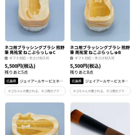
ネコ用ブラッシングブラシ 熊野
ネコ用ブラッシングブラシ 熊野
筆 晃祐堂 ねこぶらっしゅC
筆 晃祐堂 ねこぶらっしゅB
ギフト対応・手さげ封入可
ギフト対応・手さげ封入可
5,500円(税込)
5,500円(税込)
残りあと5点
残りあと8点
広島県
ジェイアールサービスネッ
広島県
ジェイアールサービスネッ
ト広島
ト広島
ネコちゃんが癒される、ネコ用のブラッ
ネコちゃんが癒される、ネコ用のブラッ
シングブラシ「ねこぶらっしゅ」です。熊
シングブラシ「ねこぶらっしゅ」です。熊
野筆の技術を応用してできたフワフワの
野筆の技術を応用してできたフワフワの
毛先で、ネコちゃんの毛筋にそって優し
毛先で、ネコちゃんの毛筋にそって優し
くブラッシングをしてあげましょう。
くブラッシングをしてあげましょう。