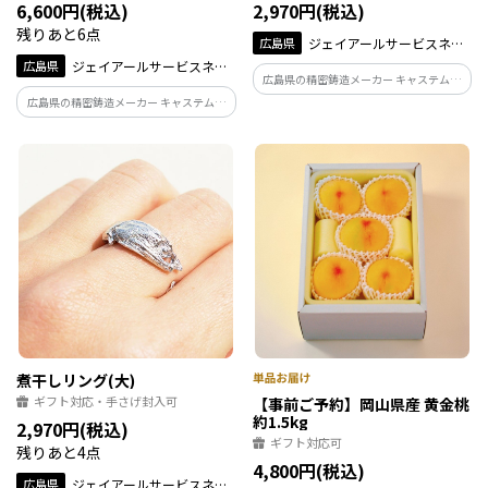
6,600円(税込)
2,970円(税込)
残りあと6点
広島県
ジェイアールサービスネッ
広島県
ジェイアールサービスネッ
ト広島
広島県の精密鋳造メーカー キャステムが
ト広島
作る本物の煮干しを再現したシンプルだ
広島県の精密鋳造メーカー キャステムが
けど個性的なアクセサリーです。指に合わ
本物のししゃもを再現したシンプルだけ
せて曲げることのできる柔らかい金属で
ど個性的なアクセサリーを作りました。
作られています！
スーパーでよく見かける連なったししゃ
もを再現した髪飾りです。
煮干しリング(大)
ギフト対応・手さげ封入可
【事前ご予約】岡山県産 黄金桃
約1.5kg
2,970円(税込)
ギフト対応可
残りあと4点
4,800円(税込)
広島県
ジェイアールサービスネッ