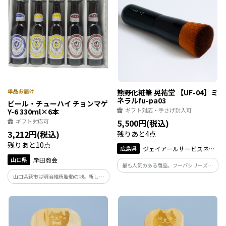
熊野化粧筆 晃祐堂 【UF-04】ミ
ネラルfu-pa03
ビール・チューハイ チョンマゲ
ギフト対応・手さげ封入可
Y-6 330ｍl×6本
ギフト対応可
5,500円(税込)
3,212円(税込)
残りあと4点
残りあと10点
広島県
ジェイアールサービスネッ
ト広島
山口県
岸田商会
最も人気のある商品。フーパシリーズの
ミネラルファンデーション用のブラシで
山口県萩市は明治維新胎動の地。新しい
す。
日本を夢みた若き志士たちが、 今でも身
近な存在である萩ならではのネーミング
「チョンマゲ」。 インパクト抜群のクラ
フトビールをお楽しみください。