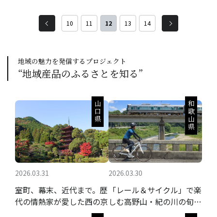
木育食育にぴったりの森の おもちゃ。ヒ
木育食育にぴったりの森の おもちゃ。ヒ
ノキで作った朝食セットです。
ノキで作ったキッチンツールセットです。
10
11
12
13
14
地域の魅力を発信するプロジェクト
“地域産品のふるさとを知る”
山口県
和歌山県
2026.03.31
2026.03.30
室町、幕末、近代まで。歴
「レール＆サイクル」で楽
代の情熱家が愛した西の京
しむ高野山・紀の川の旬の
果実と聖地巡礼