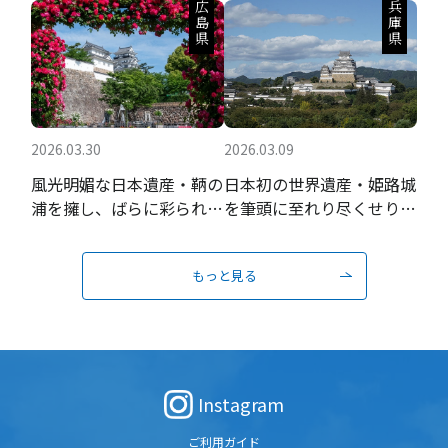
広島県
兵庫県
2026.03.30
2026.03.09
風光明媚な日本遺産・鞆の
日本初の世界遺産・姫路城
浦を擁し、ばらに彩られる
を筆頭に至れり尽くせりの
瀬戸内の城下町
おもてなし
もっと見る
Instagram
ご利用ガイド