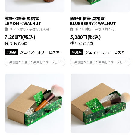
熊野化粧筆 晃祐堂
熊野化粧筆 晃祐堂
LEMON×WALNUT
BLUEBERRY×WALNUT
ギフト対応・手さげ封入可
ギフト対応・手さげ封入可
7,260円(税込)
5,280円(税込)
残りあと6点
残りあと7点
広島県
ジェイアールサービスネッ
広島県
ジェイアールサービスネッ
ト広島
ト広島
果樹園から届いた果実をイメージした
果樹園から届いた果実をイメージした
「カワいい」熊野筆。レモンをイメージ
「カワいい」熊野筆。ブルーベリーをイ
したブラシと、天然木の軸がナチュラル
メージしたブラシと、天然木の軸がナチ
でおしゃれ。パッケージまでこだわって
ュラルでおしゃれ。パッケージまでこだ
いるからギフトにも最適です。
わっているからギフトにも最適です。