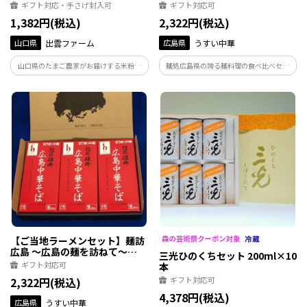
ー】
OHT
ギフト対応・手さげ封入可
ギフト対応可
1,382円(税込)
2,322円(税込)
山口県
出雲ファーム
広島県
うすい中華
山口県のたまご農家がお届けする米粉の
麺処広島県の誇る麺料理の食べ比べセッ
焼き菓子 自社生産の鶏卵米たまごと、国
ト。昔懐かしい広島ラーメン、平打ち麺と
産米粉でおいしく焼き上げたグルテンフ
背脂が特徴の尾道ラーメン、広島発祥辛さ
リーのバウムクーヘン
自在の広島つけ麺。この１品で広島を訪
ねた気持ちになって下さい。
【ご当地ラーメンセット】麺訪
広島 ～広島の麺を訪ねて～
三光ひのくちセット 200ml×10
HHH
ギフト対応可
本
2,322円(税込)
ギフト対応可
4,378円(税込)
広島県
うすい中華