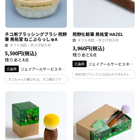
ネコ用ブラッシングブラシ 熊野
熊野化粧筆 晃祐堂 HAZEL
筆 晃祐堂 ねこぶらっしゅA
ギフト対応・手さげ封入可
ギフト対応・手さげ封入可
3,960円(税込)
5,500円(税込)
残りあと6点
残りあと4点
広島県
ジェイアールサービスネッ
広島県
ジェイアールサービスネッ
ト広島
KINOMIブラシでココロもカラダもキレイ
ト広島
ネコちゃんが癒される、ネコ用のブラッ
＆気持ちいい毎日を。お手入れが楽なポ
シングブラシ「ねこぶらっしゅ」です。熊
リエステル素材のファンデーションブラ
野筆の技術を応用してできたフワフワの
シ。
毛先で、ネコちゃんの毛筋にそって優し
くブラッシングをしてあげましょう。