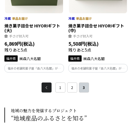
焼き菓子詰合せ HIYORIギフト
焼き菓子詰合せ HIYORIギフト
(大)
(中)
手さげ封入可
手さげ封入可
6,869円(税込)
5,508円(税込)
残りあと5点
残りあと5点
福井県
㈱森八大名閣
福井県
㈱森八大名閣
福井の老舗和菓子屋「森八大名閣」が手
福井の老舗和菓子屋「森八大名閣」が手
掛けるチョコレートブランド「山奥チョ
掛けるチョコレートブランド「山奥チョ
コレート日和」の魅力が詰まったギフト
コレート日和」の魅力が詰まったギフト
BOX。人気の生チョコサンドや、チョコ
BOX。人気の生チョコサンドや焼き菓子
1
2
3
レート焼き菓子など計10点入。
など計9点入。
地域の魅力を発信するプロジェクト
“地域産品のふるさとを知る”