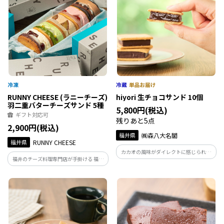
RUNNY CHEESE (ラニーチーズ)
hiyori 生チョコサンド 10個
羽二重バターチーズサンド 5種
5,800円(税込)
ギフト対応可
残りあと5点
2,900円(税込)
福井県
㈱森八大名閣
福井県
RUNNY CHEESE
カカオの風味がダイレクトに感じられる
福井のチーズ料理専門店が手掛ける 福井
厚みがあってしっとりした「ガナッシ
銘菓「羽二重餅」がはいったバターチー
ュ」と、その魅力を引き出す極薄の「ク
ズサンド。5種のフレーバーが入って、味
ッキー」が一体化した人気の定番。
も見た目も大満足、空気をたっぷり含ま
せた濃厚なバタークリームを心ゆくまで
ご堪能ください。