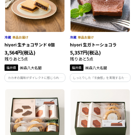
hiyori 生チョコサンド 6個
hiyori 生ガトーショコラ
3,564円(税込)
5,357円(税込)
残りあと5点
残りあと5点
福井県
㈱森八大名閣
福井県
㈱森八大名閣
カカオの風味がダイレクトに感じられる
しっとりした「生食感」を実現するため
厚みがあってしっとりした「ガナッシ
に、粉を使わず仕上げています。カカオの
ュ」と、その魅力を引き出す極薄の「ク
味がダイレクトに感じられ、豆本来の個
ッキー」が一体化した人気の定番。
性が楽しめるのも特徴。濃厚なのに重く
ない仕上がりも魅力です。