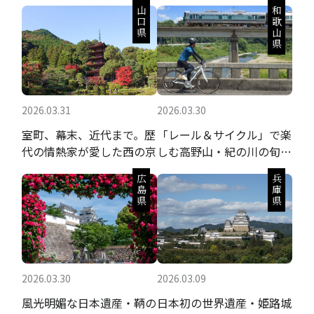
山口県
和歌山県
2026.03.31
2026.03.30
室町、幕末、近代まで。歴
「レール＆サイクル」で楽
代の情熱家が愛した西の京
しむ高野山・紀の川の旬の
果実と聖地巡礼
広島県
兵庫県
2026.03.30
2026.03.09
風光明媚な日本遺産・鞆の
日本初の世界遺産・姫路城