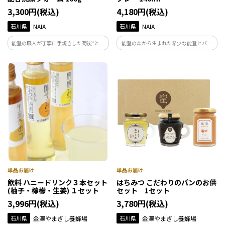
3,300円(税込)
4,180円(税込)
石川県
NAIA
石川県
NAIA
能登の職人が丁寧に手焼きした菊炭*と、
能登の森から生まれた希少な能登ヒバ精
石けん系洗浄成分の黄金コンビで、毛穴
油を中心に、ベルガモット、ラベンダー
汚れや古い角質をしっかり吸着オフしな
など7種の天然精油を独自にブレンド。ウ
がら肌を乾燥させにくい洗顔料です。*菊
ッディでほんのりスパイシーな香りが、
炭：炭（汚れ吸着成分）
空間をやさしく包み込みます。
飲料 ハニードリンク３本セット
はちみつ こだわりのパンのお供
(柚子・檸檬・生姜) １セット
セット 1セット
3,996円(税込)
3,780円(税込)
石川県
金澤やまぎし養蜂場
石川県
金澤やまぎし養蜂場