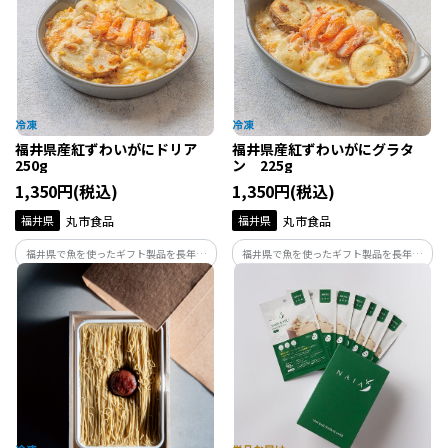
です。味はギフト品と変わらずお得な価格
解凍するだけで食べられる海鮮丼の具で
で。
す。
福井県産紅ずわいがにドリア
福井県産紅ずわいがにグラタ
250g
ン 225g
1,350円(税込)
1,350円(税込)
福井県
丸市食品
福井県
丸市食品
福井県で魚を使ったギフト製品を長年開
福井県で魚を使ったギフト製品を長年開
発、販売している美飾遊膳が手がける福
発、販売している美飾遊膳が手がける福
井県産紅ずわいがにドリアです。レンジや
井県産紅ずわいがにグラタンです。レンジ
オーブンで手軽に調理できるかにの旨味
やオーブンで手軽に調理できるかにの旨
たっぷりの濃厚ドリアです。
味たっぷりの濃厚グラタンです。