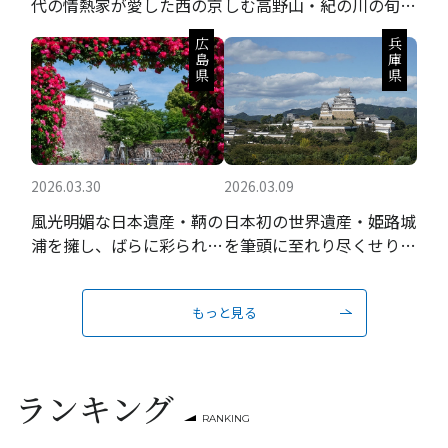
代の情熱家が愛した西の京
しむ高野山・紀の川の旬の
果実と聖地巡礼
広島県
兵庫県
2026.03.30
2026.03.09
風光明媚な日本遺産・鞆の
日本初の世界遺産・姫路城
浦を擁し、ばらに彩られる
を筆頭に至れり尽くせりの
瀬戸内の城下町
おもてなし
もっと見る
ランキング
RANKING