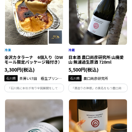
金沢カタラーナ 6個入り（DW
日本酒 農口尚彦研究所 山廃愛
モール限定パッケージ箱付き）
山 無濾過生原酒 720ml
3,300円(税込)
5,500円(税込)
石川県
茶房いけ田 極生プリン専
石川県
農口尚彦研究所
門店いけ田総本店
「石川県に本社が有り全国展開をしてい
「酒造りの神様」の異名をもつ農口尚彦
る極生プリン専門店が開発した第二弾の
によって醸された酒は、人生を捧げ、磨き
お土産商品が登場！「金沢カタラーナが
上げた味。地下93ｍから湧き出る霊峰白
完成しました！」
山の雪解け水で仕込む無濾過生原酒は絶
妙な吾味のバランスが整った味わいです。