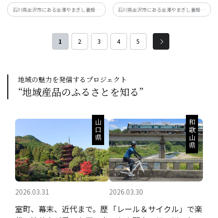
石川県金沢市にある金澤やまぎし養蜂場
石川県金沢市にある金澤やまぎし養蜂場
が厳選したはちみつを使った希釈タイプ
がパンに合うはちみつとジャムを厳選し
のハニードリンク３種類をギフトにしま
てギフトにしました。
した。
1
2
3
4
5
地域の魅力を発信するプロジェクト
“地域産品のふるさとを知る”
山口県
和歌山県
2026.03.31
2026.03.30
室町、幕末、近代まで。歴
「レール＆サイクル」で楽