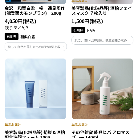
金沢 和栗白露 橡 遠見周作
美容製品(化粧品等) 酒粕フェイ
(能登栗のモンブラン) 200g
スマスク ７枚入り
4,050円(税込)
1,500円(税込)
残りあと5点
石川県
NAIA
石川県
和栗白露
肌に、潤いと透明感。熟成酒粕の恵みを
まるごと閉じ込めた、贅沢フェイスマス
熟して自然と落ちたものだけの栗を収穫
ク。肌に素早くなじんで角質層まで浸透
し、低温貯蔵することで収穫直後の2倍以
し、乾燥によるくすみをケア。6つの無添
上に甘みが増した栗。和栗をねりこんだ
加処方で、敏感肌にもやさしい設計。
葛ねりと能登焼栗ペーストの新しい形の
モンブラン。
美容製品(化粧品等) 菊炭＆酒粕
その他雑貨 能登ヒバ アロマス
配合洗顔フォーム 100g
プレー 140ml