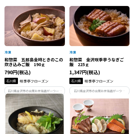
山県産えごまと日本海産の甘えびの殻を
す。下味を漬け込んだ鮭とたっぷりの生姜
合わせた風味豊かなふりかけを、薬都・
を炊き込みました。生姜の香りと鮭の旨
富山からお届けします。
味がぎゅっと詰まった美味しいご飯が手
軽に楽しめます。
和惣菜 五郎島金時ときのこの
和惣菜 金沢咲季亭うなぎご
炊き込みご飯 190ｇ
飯 225ｇ
790円(税込)
1,347円(税込)
石川県
咲季亭フローズン
石川県
咲季亭フローズン
石川県金沢市の会席お弁当店が一つ一つ
石川県金沢市の会席お弁当店が一つ一
丁寧に手作りしている、きのこ炊き込み
つ、丁寧に手作りしているうなぎご飯で
ご飯です。たっぷりのきのこの旨味がご飯
す。ふっくらと厚みのあるうなぎとまるで
にしっかり染みて、誰からも愛されるほ
炊き立てのご飯が手軽に楽しめる、ボリ
っとする美味しさです。五郎島金時の甘さ
ュームのある食べ応えある逸品です。
がアクセント。