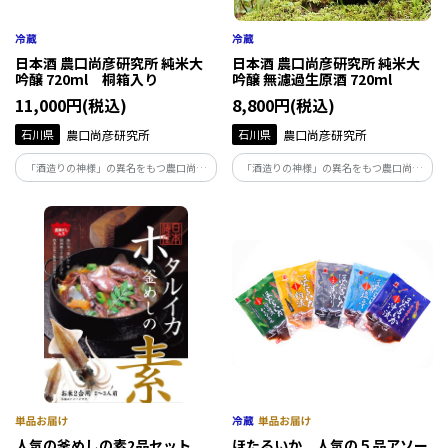
日本酒 農口尚彦研究所 純米大
日本酒 農口尚彦研究所 純米大
吟醸 720ml 桐箱入り
吟醸 無濾過生原酒 720ml
11,000円(税込)
8,800円(税込)
石川県
農口尚彦研究所
石川県
農口尚彦研究所
「酒造りの神様」の異名をもつ農口尚彦
「酒造りの神様」の異名をもつ農口尚彦
によって醸された酒は、人生を捧げ、磨き
によって醸された酒は、人生を捧げ、磨き
上げた味。地下93ｍから湧き出る霊峰白
上げた味。地下93ｍから湧き出る霊峰白
山の雪解け水で仕込む無濾過生原酒は絶
山の雪解け水で仕込む無濾過生原酒は絶
妙な吾味のバランスが整った味わいです。
妙な吾味のバランスが整った味わいです。
人気の釜めしの素2品セット
ほたるいか 人気の５品アソー