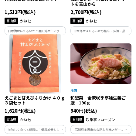
トを富山から
1,512円(税込)
2,700円(税込)
富山県
かね七
富山県
かね七
日本海産ほたるいかと富山湾産白えびで
日本海産ほたるいかの塩辛・沖漬・黒作
作った人気の釜めしの素セットです。 釜
り・粕漬・醤油漬わさび風味が各１袋、
めしをお手軽にご家庭の食卓にぜひどう
合計５袋の人気の５品アソートを富山か
ぞ。
らお届けします。
えごまと甘えびふりかけ ４０ｇ
和惣菜 金沢咲季亭鮭生姜ご
３袋セット
飯 190ｇ
1,620円(税込)
940円(税込)
富山県
かね七
石川県
咲季亭フローズン
美味しく食べて健康に！健康成分として
石川県金沢市の会席お弁当店が一つ一
注目されるαｰリノレン酸がたっぷりの富
つ、丁寧に手作りしている鮭生姜ご飯で