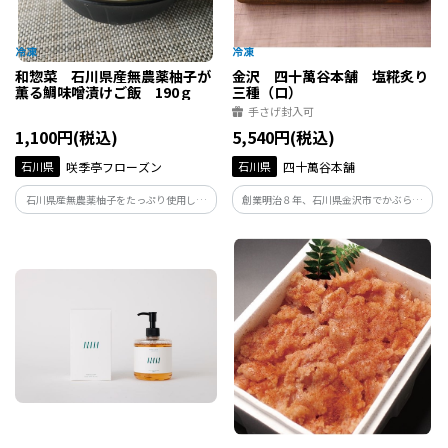
和惣菜 石川県産無農薬柚子が
金沢 四十萬谷本舗 塩糀炙り
薫る鯛味噌漬けご飯 190ｇ
三種（ロ）
手さげ封入可
1,100円(税込)
5,540円(税込)
石川県
咲季亭フローズン
石川県
四十萬谷本舗
石川県産無農薬柚子をたっぷり使用した
創業明治８年、石川県金沢市でかぶら寿
柚子味噌で漬込み、ふっくら焼き上げた
しをはじめとする各種発酵食品をお届け
鯛を、鯛出汁の炊込みご飯に。山椒と柚
しております「四十萬谷本舗」が、これ
子の香りに旨味がしっかり味わえる満足
まで糀と向き合ってきた知恵を活かして
度の高いご飯です。
つくりました。