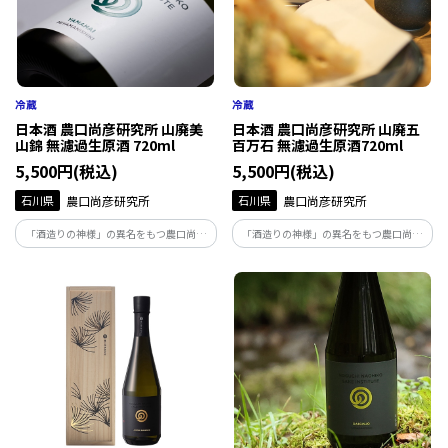
日本酒 農口尚彦研究所 山廃美
日本酒 農口尚彦研究所 山廃五
山錦 無濾過生原酒 720ml
百万石 無濾過生原酒720ml
5,500円(税込)
5,500円(税込)
石川県
農口尚彦研究所
石川県
農口尚彦研究所
「酒造りの神様」の異名をもつ農口尚彦
「酒造りの神様」の異名をもつ農口尚彦
によって醸された酒は、人生を捧げ、磨き
によって醸された酒は、人生を捧げ、磨き
上げた味。地下93ｍから湧き出る霊峰白
上げた味。地下93ｍから湧き出る霊峰白
山の雪解け水で仕込む無濾過生原酒は絶
山の雪解け水で仕込む無濾過生原酒は絶
妙な吾味のバランスが整った味わいです。
妙な吾味のバランスが整った味わいです。