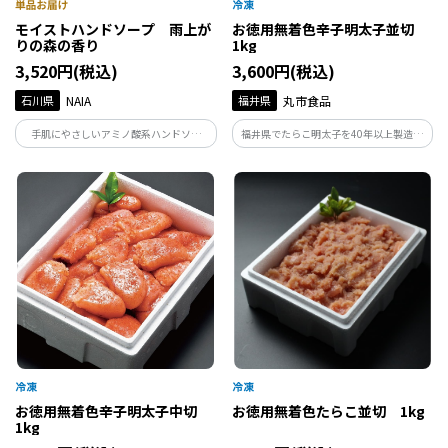
モイストハンドソープ 雨上が
お徳用無着色辛子明太子並切
りの森の香り
1kg
3,520円(税込)
3,600円(税込)
石川県
NAIA
福井県
丸市食品
手肌にやさしいアミノ酸系ハンドソー
福井県でたらこ明太子を40年以上製造し
プ。能登ヒバ・ヒノキ・フランキンセン
ている丸市食品が作る辛子明太子です。製
スベースの清々しい雨上がりの森の香
造の過程で形が崩れてしまったものや、
り。発酵成分が、うるおいを守りながら
切れてしまったものだけを集めたお得用
汚れだけをすっきりオフ。
商品です。味はギフト品と変わらずお得な
価格で。
お徳用無着色辛子明太子中切
お徳用無着色たらこ並切 1kg
1kg