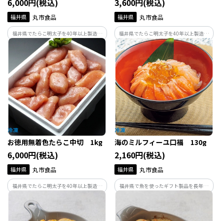
6,000円(税込)
3,600円(税込)
福井県
丸市食品
福井県
丸市食品
福井県でたらこ明太子を40年以上製造し
福井県でたらこ明太子を40年以上製造し
ている丸市食品が作る辛子明太子です。製
ている丸市食品が作るたらこです。製造の
造の過程で形が崩れてしまったものや、
過程で形が崩れてしまったものや、切れ
切れてしまったものだけを集めたお得用
てしまったものだけを集めたお得用商品
商品です。味はギフト品と変わらずお得な
です。味はギフト品と変わらずお得な価格
価格で。
で。
お徳用無着色たらこ中切 1kg
海のミルフィーユ口福 130g
6,000円(税込)
2,160円(税込)
福井県
丸市食品
福井県
丸市食品
福井県でたらこ明太子を40年以上製造し
福井県で魚を使ったギフト製品を長年開
ている丸市食品が作るたらこです。製造の
発、販売している美飾遊膳が手がける海
過程で形が崩れてしまったものや、切れ
のミルフィーユです。福井県産の海鮮と出
てしまったものだけを集めたお得用商品
汁醤油のジュレをデザート状に仕立てた