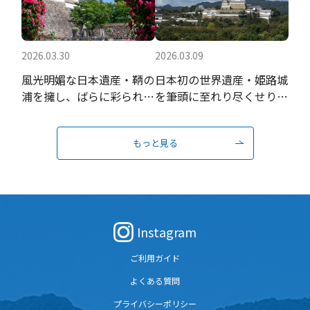
2026.03.30
2026.03.09
風光明媚な日本遺産・鞆の
日本初の世界遺産・姫路城
浦を擁し、ばらに彩られる
を筆頭に至れり尽くせりの
瀬戸内の城下町
おもてなし
もっと見る
Instagram
ご利用ガイド
よくある質問
プライバシーポリシー