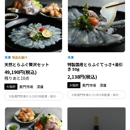
わる方々にも好評。
天然とらふぐ贅沢セット
特製国産とらふぐてっさ+湯引
き 50g
49,190円(税込)
2,138円(税込)
残りあと10点
大阪府
黒門市場 深廣
大阪府
黒門市場 深廣
大阪黒門市場から1905年創業・卸の名
大阪黒門市場から1905年創業・卸の名
門 深廣から、プロ向け商品を家庭用サ
門 深廣から、プロ向け商品を家庭用サ
イズに小分けにした商品。
イズに小分けにした商品。