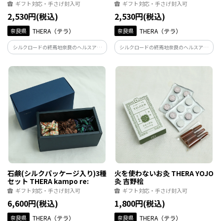
ギフト対応・手さげ封入可
ギフト対応・手さげ封入可
2,530円(税込)
2,530円(税込)
奈良県
THERA（テラ）
奈良県
THERA（テラ）
シルクロードの終焉地奈良のヘルスアン
シルクロードの終焉地奈良のヘルスアン
ドビューティーブランド【THERA(テラ)】
ドビューティーブランド【THERA(テラ)】
から、100%天然・和漢成分でつくった石
から、100%天然・和漢成分でつくった石
鹸。シルクのパッケージはギフトにも。
鹸。シルクのパッケージはギフトにも。
石鹸(シルクパッケージ入り)3種
火を使わないお灸 THERA YOJO
セット THERA kampo re:
灸 吉野桧
ギフト対応・手さげ封入可
ギフト対応・手さげ封入可
6,600円(税込)
1,800円(税込)
奈良県
THERA（テラ）
奈良県
THERA（テラ）