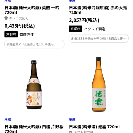
日本酒(純米大吟醸) 英勲 一吟
日本酒(純米吟醸原酒) 赤の大鬼
720ml
720ml
ギフト対応可
2,057円(税込)
6,435円(税込)
京都府
ハクレイ酒造
京都府
齊藤酒造
創業1835年伝統を守り続ける商品と新た
なる商品開発も行い両輪で進む蔵元です。
京都府産米「山田錦」を100％使用。極限
の35％まで磨きあげ、酒造技術の粋を結
集して心を込めて造り上げた逸品。淡麗
さとデリシャスな吟醸香が優雅さを引き
出す究極のお酒です。
日本酒(純米大吟醸) 白櫻 片野桜
日本酒(純米酒) 池雲 720ml
720ml
ギフト対応可