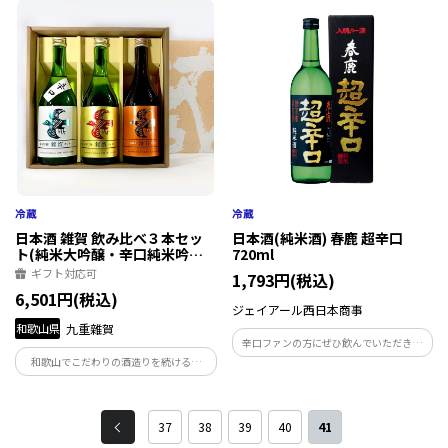
ラスでおいしい日本酒アワード2020：金
続金賞。「ワイングラスでおいしい日本
賞。辛さの中にもお米の旨みが感じられ
酒アワード2018~22」5年連続金賞。
る純米吟醸酒。
日本酒 雑賀 飲み比べ３本セッ
日本酒(純米酒) 春鹿 超辛口
ト(純米大吟醸・辛口純米吟
720ml
醸・山廃純米) 各720ml
ギフト対応可
1,793円(税込)
6,501円(税込)
ジェイアール西日本商事
和歌山県
九重雜賀
辛口ファンの方にぜひ飲んでいただきた
い大人気のお酒。1884年に創業。味、コ
和歌山でこだわりの酒造りを続ける蔵
ク、香り、すべての点で高品質を誇った南
元、九重雑賀を代表する3商品「雑賀 純
都諸白の伝統を現在に伝える春鹿こだわ
米大吟醸 山田錦」、「雑賀 純米吟
りの究極の辛口純米酒です。
醸 辛口」、「雑賀 純米 山廃仕込」
37
38
39
40
41
の飲み比べセットです。