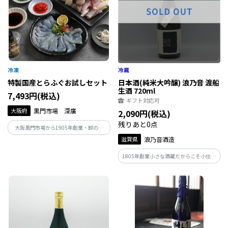
特製国産とらふぐお試しセット
日本酒(純米大吟醸) 浪乃音 渡船
生酒 720ml
7,493円(税込)
ギフト対応可
大阪府
黒門市場 深廣
2,090円(税込)
残りあと0点
大阪黒門市場から1905年創業・卸の名
門 深廣から、プロ向け商品を家庭用サ
滋賀県
浪乃音酒造
イズに小分けにした商品。まずはお試し
セットで、本物のふぐの味をご自宅でお
1805年創業小さな酒蔵だからこそ小仕込
楽しみください。
みに徹し、丁寧に心を込めて醸しており
ます。