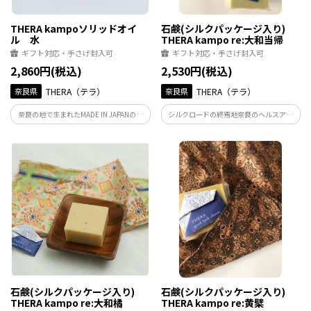
THERA kampoソリッドオイ
石鹸(シルクパッケージ入り)
ル 水
THERA kampo re:大和当帰
ギフト対応・手さげ封入可
ギフト対応・手さげ封入可
2,860円(税込)
2,530円(税込)
奈良県
THERA（テラ）
奈良県
THERA（テラ）
奈良の地で生まれたMADE IN JAPANのヘ
シルクロードの終焉地奈良のヘルスアン
ルスアンドビューティーブランド
ドビューティーブランド【THERA(テラ)】
THERA(テラ)が手掛ける、漢方の考え『気
から、100%天然・和漢成分でつくった石
血水』に沿って開発したオーガニックマ
鹸。シルクのパッケージはギフトにも。
ルチバーム。手肌の保湿、ネイルケア、ヘ
アケアに。
石鹸(シルクパッケージ入り)
石鹸(シルクパッケージ入り)
THERA kampo re:大和橘
THERA kampo re:黄檗