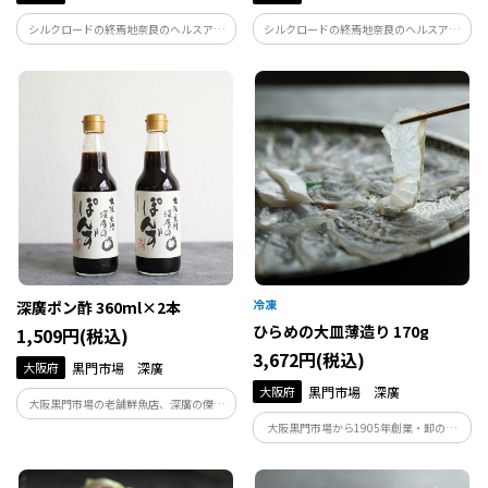
シルクロードの終焉地奈良のヘルスアン
シルクロードの終焉地奈良のヘルスアン
ドビューティーブランド【THERA(テラ)】
ドビューティーブランド【THERA(テラ)】
から、100%天然・和漢成分でつくった石
から、世界初 アロマ水で焚くお灸。水で
鹸。「大和当帰」「大和橘」「黄檗」の3
発熱するので煙も立ちません。
種(3個)の箱入りギフトセット。
深廣ポン酢 360ml×2本
ひらめの大皿薄造り 170g
1,509円(税込)
3,672円(税込)
大阪府
黒門市場 深廣
大阪府
黒門市場 深廣
大阪黒門市場の老舗鮮魚店、深廣の傑作
商品が復刻版として登場。ふぐにぴった
大阪黒門市場から1905年創業・卸の名
りなフルーティーなポン酢は、過去大手
門 深廣から、プロ向け商品を家庭用サ
スーパーで年間30万本を売上げ、数ある
イズに小分けにした商品。
ポン酢の中でも美味しいとポン酢にこだ