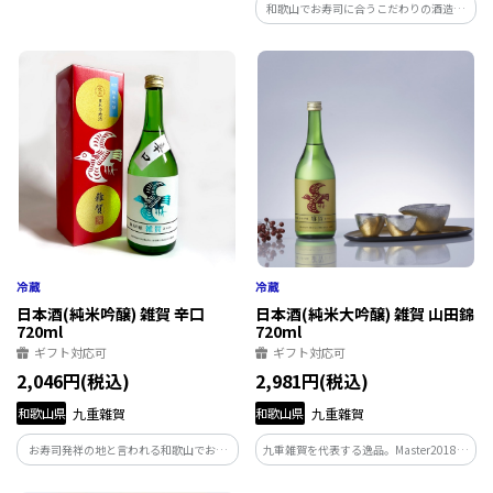
が日本酒で仕込んだ、梅のさわやかな梅
和歌山でお寿司に合うこだわりの酒造り
の香りと酸味が特長の本格梅酒の原酒
を続ける蔵元。山廃仕込の日本酒ならで
と、柑橘ならではのさわやかな香りと豊
はの、複雑な香りと旨みが特長の純米酒
かな酸味が特長の柚酒をセットにしまし
です。冷やして、常温で、お燗してとお好
た。
みの温度帯でお楽しみ頂けます。
日本酒(純米吟醸) 雑賀 辛口
日本酒(純米大吟醸) 雑賀 山田錦
720ml
720ml
ギフト対応可
ギフト対応可
2,046円(税込)
2,981円(税込)
和歌山県
九重雜賀
和歌山県
九重雜賀
お寿司発祥の地と言われる和歌山でお寿
九重雑賀を代表する逸品。Master2018プ
司にあうこだわりの酒造りを続ける蔵
ラチナ賞＆審査員賞(部門第1位)。全米日
元。Kura Master2020：金賞、ワイング
本酒歓評会「Joy of SAKE2018~21」4年連