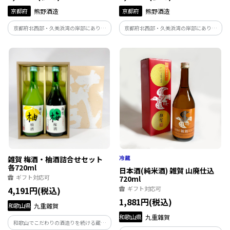
京都府
熊野酒造
京都府
熊野酒造
京都府北西部・久美浜湾の岸部にあり、
京都府北西部・久美浜湾の岸部にあり、
酒蔵から湾を一望できる。現代書道アー
酒蔵から湾を一望できる。米は丹後産コ
ティスト劔朧(KENRO)描き下ろしラベ
シヒカリを使用。杜氏がこだわって選び
ル。山田錦５５％精米の爽やかな風味の
抜いた丹但の名水で仕込んだ純米吟醸
純米酒。
酒。なめらかな味わいが特徴です。
雑賀 梅酒・柚酒詰合せセット
各720ml
日本酒(純米酒) 雑賀 山廃仕込
ギフト対応可
720ml
4,191円(税込)
ギフト対応可
1,881円(税込)
和歌山県
九重雜賀
和歌山県
九重雜賀
和歌山でこだわりの酒造りを続ける蔵元