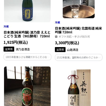
日本酒(純米吟醸) 北国街道 純米
吟醸 720ml
日本酒(純米吟醸) 浪乃音 ええと
こどり 生酒（901酵母）720ml
ギフト対応・手さげ封入可
1,925円(税込)
3,300円(税込)
滋賀県
浪乃音酒造
滋賀県
山路酒造
1805年創業小さな酒蔵だからこそ小仕込
1532年創業。室町時代の終わりごろから
みに徹し、丁寧に心を込めて醸しており
彦根の鳥居本から金沢に抜ける北国街道
ます。
沿いで酒造りを続けていることから清酒
『北国街道』と桑の葉のリキュール『桑
酒』を造っております。