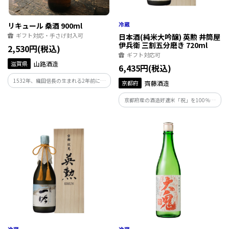
リキュール 桑酒 900ml
ギフト対応・手さげ封入可
日本酒(純米大吟醸) 英勲 井筒屋
伊兵衛 三割五分磨き 720ml
2,530円(税込)
ギフト対応可
滋賀県
山路酒造
6,435円(税込)
1532年、織田信長の生まれる2年前に創
京都府
齊藤酒造
業。日本で5番目に古い酒蔵で、養蚕の盛
んであった湖北地方で辺り一面にある桑
京都府産の酒造好適米「祝」を100％使
畑の葉を使って造る桑酒はもち米を麹の
用。極限の35％まで磨きあげ、丹念に精
働きで糖化させた、伝統みりんの製法に
魂を込めて造り上げた逸品です。上品で馥
よる甘いお酒。
郁とした香りと、優しく芳醇な味とが絶
妙に調和したお酒です。