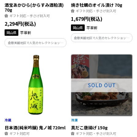
酒宝あかひら(からすみ酒粕漬)
焼き牡蠣のオイル漬け 70g
70g
ギフト対応・手さげ封入可
ギフト対応・手さげ封入可
1,679円(税込)
2,294円(税込)
岡山県
平翠軒
岡山県
平翠軒
倉敷美観地区で人気のセレクトショップ
倉敷美観地区で人気のセレクトショップ
平翠軒が手掛ける瀬戸内産朝獲れの牡蠣
平翠軒が手掛ける自家製からすみ酒粕
オイル漬け。XO醤をからめガーリックオ
漬。春獲れ”ぼら”の卵巣を森田酒造の大
イルで焼いた牡蠣は、口一杯に潮の香り
吟醸粕ペーストに漬け熟成させた、至極
と旨みが拡がる自慢の逸品です。
の逸品。
日本酒(純米吟醸) 鬼ノ城 720ml
真だこ唐揚げ 150g
ギフト対応可
ギフト対応・手さげ封入可