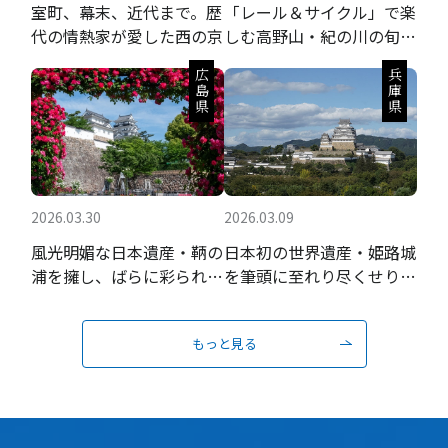
室町、幕末、近代まで。歴
「レール＆サイクル」で楽
代の情熱家が愛した西の京
しむ高野山・紀の川の旬の
果実と聖地巡礼
広島県
兵庫県
2026.03.30
2026.03.09
風光明媚な日本遺産・鞆の
日本初の世界遺産・姫路城
浦を擁し、ばらに彩られる
を筆頭に至れり尽くせりの
瀬戸内の城下町
おもてなし
もっと見る