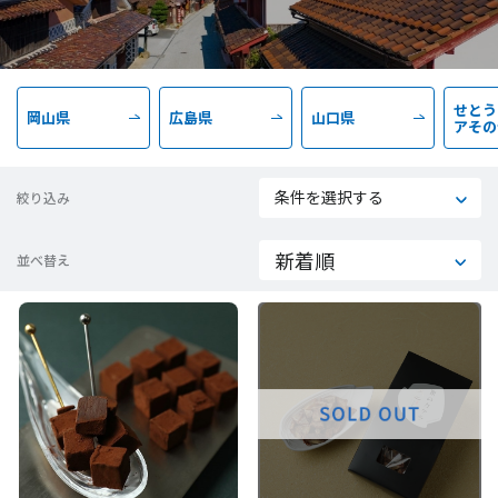
せとう
岡山県
広島県
山口県
アその
条件を選択する
絞り込み
並べ替え