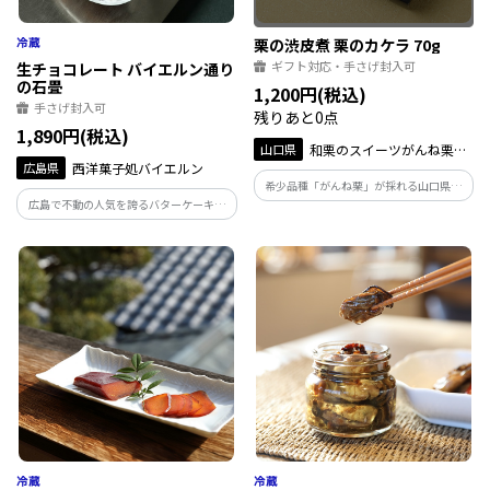
栗の渋皮煮 栗のカケラ 70g
ギフト対応・手さげ封入可
生チョコレート バイエルン通り
の石畳
1,200円(税込)
手さげ封入可
残りあと0点
1,890円(税込)
山口県
和栗のスイーツがんね栗の
広島県
西洋菓子処バイエルン
里
希少品種「がんね栗」が採れる山口県岩
広島で不動の人気を誇るバターケーキを
国市で、栗山の管理から菓子製造まで手
手掛ける洋菓子店が作った、口の中です
掛ける事業者が作った、がんね栗の渋皮
っと溶け、チョコレートが広がり、後味
煮を焼成した、旨味が詰まった逸品。贅
にほんのりビターな余韻が残る、こだわ
沢なおやつに、晩酌のお供に。
りが詰まった幸せの生チョコレート。