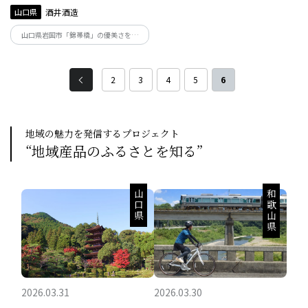
山口県
酒井酒造
山口県岩国市「錦帯橋」の優美さを求
め、心と心の掛け橋にとの思いを込めた
「五橋(ごきょう)」。木桶造りならではの
穏やかでふくよかな木香。口当たりやさ
2
3
4
5
6
しく、適度な酸味が米の旨みと甘みを調
和させる。
地域の魅力を発信するプロジェクト
“地域産品のふるさとを知る”
山口県
和歌山県
2026.03.31
2026.03.30