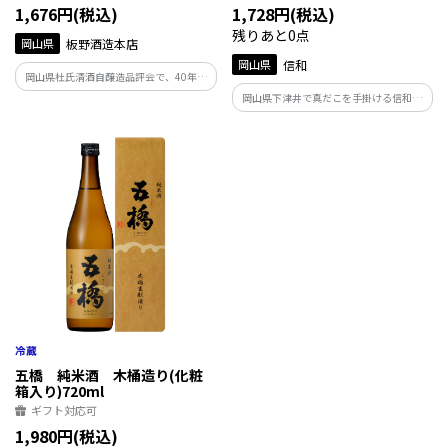
1,676円(税込)
1,728円(税込)
残りあと0点
岡山県
板野酒造本店
岡山県
信和
岡山県杜氏清酒自醸造品評会で、40年連
続優等賞受賞の功績が認められ、岡山県
岡山県下津井で真だこを手掛ける信和が
初の鳳凰賞を受賞。鬼ノ城(きのじょう)
作った外はカリカリ、中はしっとりとした
は、江戸時代に建てられた白壁の酒蔵
触感のタコカラをご自宅で味わえる逸
で、昔ながらの道具で手造りにこだわっ
品。
て仕込んでいます。
五橋 純米酒 木桶造り(化粧
箱入り)720ml
ギフト対応可
1,980円(税込)