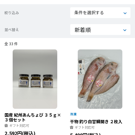
条件を選択する
絞り込み
並べ替え
全 33 件
国産 紀州あんちょび ３５ｇ×
３個セット
干物 釣り白甘鯛開き ２枚入
ギフト対応可
ギフト対応可
2,592円(税込)