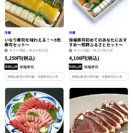
いなり寿司を味わえる！～5色
徐福寿司初めてのあなたにおす
寿司セット～
すめ～熊野ふるさとセット～
ギフト対応・手さげ封入可
ギフト対応・手さげ封入可
5,250円(税込)
4,100円(税込)
和歌山県
徐福寿司
和歌山県
徐福寿司
和歌山新宮の寿司屋、徐福寿司の人気商
和歌山新宮の寿司屋、徐福寿司の人気商
品を詰め合わせた「5色セット」です。 さ
品を詰め合わせた「熊野ふるさとセッ
んま姿寿司・のり巻・昆布巻寿司・玉子
ト」です。さんま姿寿司、玉子巻寿司、昆
巻寿司・いなり寿司が入り、ボリューム
布巻寿司、熊野牛のり巻、熊野牛昆布巻
たっぷり！大人数での集まりに最適です。
を詰め合わせ、徐福寿司を初めて食べる
方におすすめです。