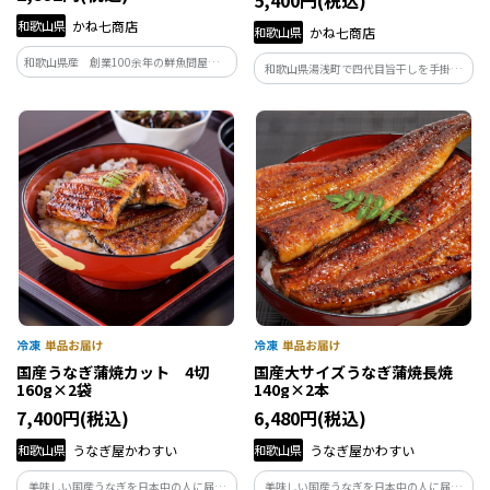
5,400円(税込)
和歌山県
かね七商店
和歌山県
かね七商店
和歌山県産 創業100余年の鮮魚問屋が作
和歌山県湯浅町で四代目旨干しを手掛け
った、国産の紀州あんちょび。黒潮が育
るかね七商店、四代目が仕立てる、紀州
てた和歌山県産の真鰯の旨味をギュッと
沖の釣り白甘鯛開き
凝縮させた、こだわりの「紀州あんちょ
び」です。
国産うなぎ蒲焼カット 4切
国産大サイズうなぎ蒲焼長焼
160g×2袋
140g×2本
7,400円(税込)
6,480円(税込)
和歌山県
うなぎ屋かわすい
和歌山県
うなぎ屋かわすい
美味しい国産うなぎを日本中の人に届け
美味しい国産うなぎを日本中の人に届け