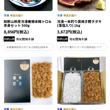
和歌山県産冷凍養殖本鮪トロ＆
冷凍一本釣り藁焼き鰹タタキ
赤身セット 500g
(藻塩入り) 1kg
8,856円(税込)
3,672円(税込)
和歌山県
南紀鰹鮪本舗
和歌山県
南紀鰹鮪本舗
本鮪養殖発祥の地である和歌山県串本町
太平洋で獲れたカツオを国産稲わらで香
で養殖した本鮪を、職人が丁寧に手切り
ばしく焼き上げたカツオのタタキです。
をした冷凍養殖本鮪の柵セットです。