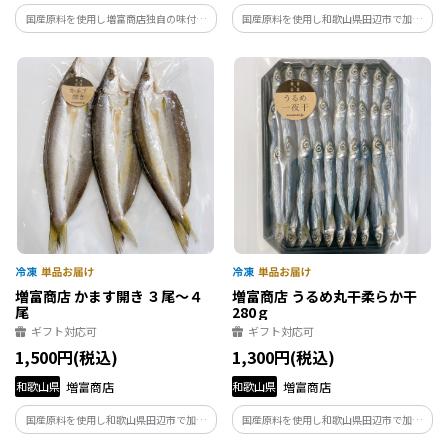
国産原料を使用し増富商店独自の味付け
国産原料を使用し和歌山県田辺市で加工
で干し上げました。
しました。熟練の職人が丁寧に干し上げ
ました。
増富商店 かます開き ３尾～４
増富商店 うるめ丸干柔らか干
尾
280ｇ
ギフト対応可
ギフト対応可
1,500円(税込)
1,300円(税込)
和歌山県
増富商店
和歌山県
増富商店
国産原料を使用し和歌山県田辺市で加工
国産原料を使用し和歌山県田辺市で加工
しました。熟練の職人が丁寧に干し上げ
しました。棒受け網漁で水揚げされる高