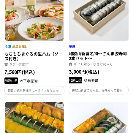
和歌山新宮名物～さんま姿寿司
もちもちまぐろの生ハム（ソー
2本セット～
ス付き）
ギフト対応・手さげ封入可
ギフト対応可
3,000円(税込)
7,560円(税込)
和歌山県
徐福寿司
和歌山県
木下水産物
和歌山新宮の寿司屋、徐福寿司の看板商
毎日、紀州勝浦港に水揚げされた生まぐ
品「さんま姿寿司」です。まるごと酢漬け
ろを一本一本見極めて買付しております。
したさんまをしゃりに乗せたお寿司です。
創業大正年間より代々受け継いだプロの
しゃりに乗せる直前に地元産の柚子の果
目利きで選んだ産地直送の厳選生まぐろ
汁にさんまをくぐらせ、爽やかさが口に
です。 和歌山県特産の天然生まぐろ一度
広がります。
ご賞味下さい。