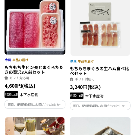
目利きで選んだ産地直送の厳選生まぐろ
目利きで選んだ産地直送の厳選生まぐろ
です。 和歌山県特産の天然生まぐろ一度
です。 和歌山県特産の天然生まぐろ一度
ご賞味下さい。
ご賞味下さい。
もちもち生ビン長とまぐろたた
もちもちまぐろの生ハム食べ比
きの贅沢3人前セット
べセット
ギフト対応可
ギフト対応可
4,600円(税込)
3,240円(税込)
和歌山県
木下水産物
和歌山県
木下水産物
毎日、紀州勝浦港に水揚げされた生まぐ
毎日、紀州勝浦港に水揚げされた生まぐ
ろを一本一本見極めて買付しております。
ろを一本一本見極めて買付しております。
創業大正年間より代々受け継いだプロの
創業大正年間より代々受け継いだプロの
目利きで選んだ産地直送の厳選生まぐろ
目利きで選んだ産地直送の厳選生まぐろ
です。 和歌山県特産の天然生まぐろ一度
です。 和歌山県特産の天然生まぐろ一度
ご賞味下さい。
ご賞味下さい。