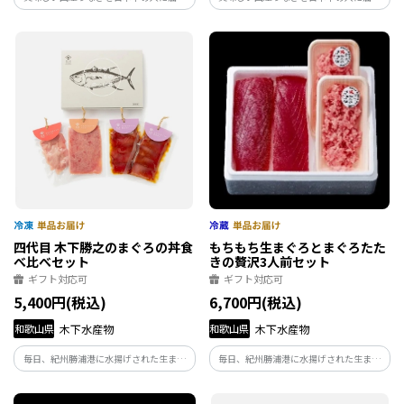
たい。全国から選び抜いた臭みの無いう
たい。全国から選び抜いた臭みの無いう
なぎを、自家製タレと確かな火入れで丁
なぎを、自家製タレと確かな火入れで丁
寧に焼き上げます。素材に正直に向き合う
寧に焼き上げます。素材に正直に向き合う
ことで、本当に美味しい蒲焼をつくり続
ことで、本当に美味しい蒲焼をつくり続
けています。
けています。
四代目 木下勝之のまぐろの丼食
もちもち生まぐろとまぐろたた
べ比べセット
きの贅沢3人前セット
ギフト対応可
ギフト対応可
5,400円(税込)
6,700円(税込)
和歌山県
木下水産物
和歌山県
木下水産物
毎日、紀州勝浦港に水揚げされた生まぐ
毎日、紀州勝浦港に水揚げされた生まぐ
ろを一本一本見極めて買付しております。
ろを一本一本見極めて買付しております。
創業大正年間より代々受け継いだプロの
創業大正年間より代々受け継いだプロの