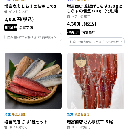
増富商店 しらすの佃煮 270g
増富商店 釜揚げしらす350ｇと
しらすの佃煮270ｇ（化粧箱
ギフト対応可
入）
ギフト対応可
2,000円(税込)
4,300円(税込)
和歌山県
増富商店
和歌山県
増富商店
関西地区にて水揚げされた高鮮度なシラ
和歌山県田辺市にて水揚げされた高鮮度
スを手作業にて佃煮に仕上げました。
なシラスを手作業で釜揚げしました。冷
凍せずに工場より直送いたします。釜揚げ
しらすと佃煮のセット
増富商店 さば3種セット
増富商店 さんま桜干 ５尾
ギフト対応可
ギフト対応可