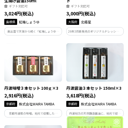
生揚げ醤油150ml
ト
ギフト対応可
ギフト対応可
3,024円(税込)
3,000円(税込)
島根県
紅梅しょうゆ
大阪府
北極星
奥出雲で天保から続く「紅梅しょうゆ」
26年3月新発売のオリジナルドレッシング
が手がける「生揚げ醤油」です。三年熟成
と、長年愛され続けるオムライス好きの
のさい仕込み製法を守り、火入れせずに
ケチャップ、さらに近年発売し、汎用性
お届けする蔵出しの逸品。酵母が息づく
の高さから徐々にファンが増えているト
芳醇な香りと強いうまみが、普段の料理
マトソースを詰め合わせました。ぜひご
を贅沢に変えます。
賞味ください。
丹波味噌３本セット 100ｇ×3
丹波醤油３本セット 150ml×3
2,916円(税込)
3,618円(税込)
京都府
株式会社WAIRA TAMBA
京都府
株式会社WAIRA TAMBA
京都丹波産の味噌。地元で収穫した山
丹波地方の天然醸造醤油に、地元で収穫
椒、梅、柚子を使った風味豊かな減塩味
した山椒、梅、柚子を使った風味豊かな
噌。
醤油。