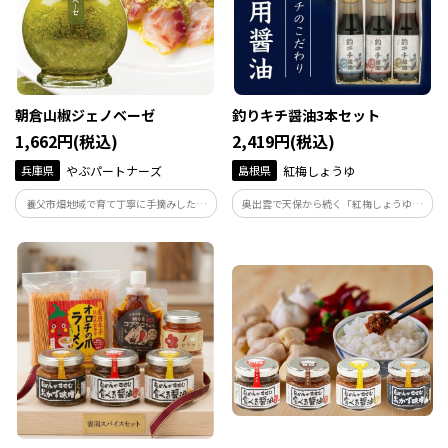
朝倉山椒ジェノベーゼ
釣りキチ醤油3本セット
1,662円(税込)
2,419円(税込)
兵庫県
やぶパートナーズ
島根県
紅梅しょうゆ
養父市畑地域で育て丁寧に手摘みした朝
奥出雲で天保から続く「紅梅しょうゆ」
倉山椒を使用。和洋の料理に合うアレン
が手がける「釣りキチ醤油3本セット」で
ジ自在な山椒のジェノベソースです。山椒
す。青物、白身、イカ。魚種ごとの個性を
の香りと刺激が楽しめる和風イタリアン
引き出すために老舗が本気で造った専用
ソースとして、パスタやバーニャカウダ
醤油。釣り上げた最高の一匹を、究極の
にもオススメです。
味で楽しめます。