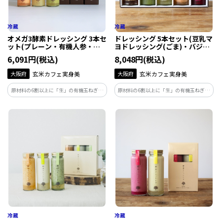
オメガ3酵素ドレッシング 3本セ
ドレッシング 5本セット(豆乳マ
ット(プレーン・有機人参・バ
ヨドレッシング(ごま)・バジ
ジル) 200ml 3本
ル・有機シチリアレモン・有機
6,091円(税込)
8,048円(税込)
人参・ビーツ) 200ml 5本
大阪府
玄米カフェ実身美
大阪府
玄米カフェ実身美
原材料の6割以上に「生」の有機玉ねぎを
原材料の6割以上に「生」の有機玉ねぎを
使用。生の野菜や果物が持つ、繊細な香
使用。非加熱製法にこだわっておつくり
りや味わいを生かし、非加熱製法にこだ
した保存料・着色料不使用のドレッシン
わっておつくりした保存料・着色料不使
グと、クリーミーでコクのある豆乳マヨ
用のドレッシングです。
ドレッシング(ごま)のセットです。