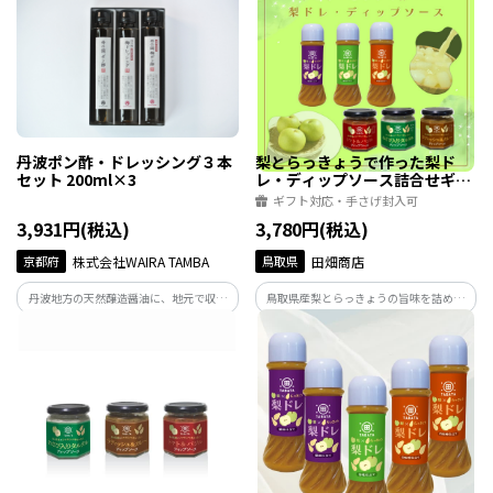
丹波ポン酢・ドレッシング３本
梨とらっきょうで作った梨ド
セット 200ml×3
レ・ディップソース詰合せギフ
ト
ギフト対応・手さげ封入可
3,931円(税込)
3,780円(税込)
京都府
株式会社WAIRA TAMBA
鳥取県
田畑商店
丹波地方の天然醸造醤油に、地元で収穫
鳥取県産梨とらっきょうの旨味を詰め込
した完熟梅を使ったポン酢とドレッシン
んだドレッシング＆ディップ各3種の贅沢
グの珍しい調味料。
ギフト。専用BOXで華やかにお届け。