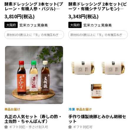
酵素ドレッシング 3本セット(プ
酵素ドレッシング 2本セット(ビ
レーン・有機人参・バジル)
ーツ・有機シチリアレモン)
200ml 3本
200ml 2本
3,810円(税込)
3,343円(税込)
大阪府
玄米カフェ実身美
大阪府
玄米カフェ実身美
原材料の6割以上に「生」の有機玉ねぎを
原材料の6割以上に「生」の有機玉ねぎを
使用。生の野菜や果物が持つ、繊細な香
使用。生の野菜や果物が持つ、繊細な香
りや味わいを生かし、非加熱製法にこだ
りや味わいを生かし、非加熱製法にこだ
わっておつくりした保存料・着色料不使
わっておつくりした保存料・着色料不使
用のドレッシングです。
用のドレッシングです。
丸正の人気セット（寿しの酢・
手作り燻製焼豚とみかん胡椒セ
土佐酢・ちゃんぽんず）
ット
ギフト対応・手さげ封入可
ギフト対応可