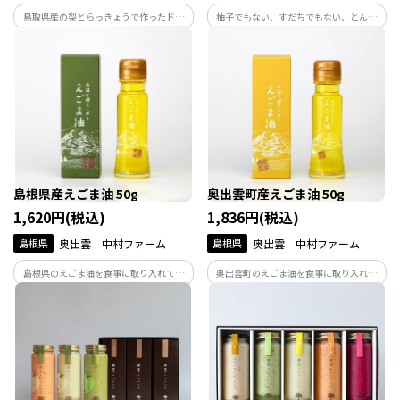
鳥取県産の梨とらっきょうで作ったドレ
柚子でもない、すだちでもない、とんで
ッシング！梨の甘み×らっきょうの旨味
もない！テレビやSNSで話題の和歌山県北
がコラボした鳥取生まれの万能「梨ド
山村の特産柑橘「じゃばら」の皮まで丸
レ」で、和洋問わず食卓を華やかに。専
ごと使用したじゃばらぽん酢2種類セッ
用ギフトBOXに入れてお届けします。
ト。じゃばらの魅力を存分に味わえる調
味料です。
島根県産えごま油 50g
奥出雲町産えごま油 50g
1,620円(税込)
1,836円(税込)
島根県
奥出雲 中村ファーム
島根県
奥出雲 中村ファーム
島根県のえごま油を食事に取り入れてみ
奥出雲町のえごま油を食事に取り入れて
ませんか？元気の源は毎日の食事か
みませんか？元気の源は毎日の食事か
ら！！
ら！！