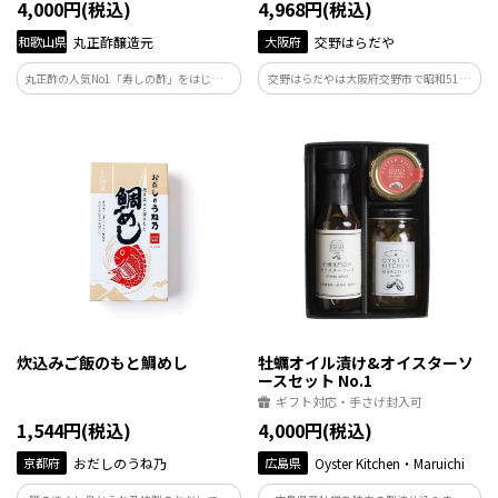
4,000円(税込)
4,968円(税込)
和歌山県
丸正酢醸造元
大阪府
交野はらだや
丸正酢の人気No1「寿しの酢」をはじめと
交野はらだやは大阪府交野市で昭和51年
した、日常使いにも贈答品としても使い
創業、旨味調味料・保存料 無添加にこ
やすい3本セットです。
だわった身体に優しい餃子などを作って
います。交野市は四季折々の美しい山並み
と、天野川流れる豊かな風土から生まれ
ています。
炊込みご飯のもと鯛めし
牡蠣オイル漬け&オイスターソ
ースセット No.1
ギフト対応・手さげ封入可
1,544円(税込)
4,000円(税込)
京都府
おだしのうね乃
広島県
Oyster Kitchen・Maruichi