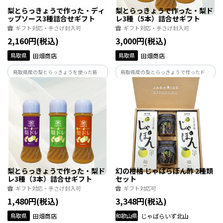
梨とらっきょうで作った・ディ
梨とらっきょうで作った・梨ド
ップソース3種詰合せギフト
レ3種（5本）詰合せギフト
ギフト対応・手さげ封入可
ギフト対応・手さげ封入可
2,160円(税込)
3,000円(税込)
鳥取県
田畑商店
鳥取県
田畑商店
鳥取県産の梨とらっきょうを使った新感
鳥取県産の梨とらっきょうで作ったドレ
覚『ディップソース』。らっきょうの食
ッシング！梨の甘み×らっきょうの旨味
感と梨の旨味が楽しめる3種の味で和洋多
がコラボした鳥取生まれの万能「梨ド
彩な料理を華やかに。専用ギフトボック
レ」で、和洋問わず食卓を華やかに。専
スに入れてお届けします。
用ギフトBOXに入れてお届けします。
梨とらっきょうで作った・梨ド
幻の柑橘 じゃばらぽん酢 2種類
レ3種（3本）詰合せギフト
セット
ギフト対応・手さげ封入可
ギフト対応可
1,480円(税込)
3,348円(税込)
鳥取県
田畑商店
和歌山県
じゃばらいず北山