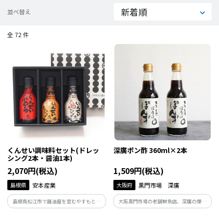
並べ替え
全 72 件
くんせい調味料セット(ドレッ
深廣ポン酢 360ml×2本
シング2本・醤油1本)
2,070円(税込)
1,509円(税込)
島根県
安本産業
大阪府
黒門市場 深廣
島根県松江市で醤油屋を営むやすもと醤
大阪黒門市場の老舗鮮魚店、深廣の傑作
油による調味料セット。調味料選手権
商品が復刻版として登場。ふぐにぴった
2021総合1位に輝いた、やすもと醤油に
りなフルーティーなポン酢は、過去大手