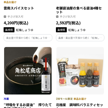
雲南スパイスセット
老舗醤油屋の食べる醤油4種セ
ット
手さげ封入可
手さげ封入可
4,200円(税込)
2,592円(税込)
島根県
紅梅しょうゆ
島根県
紅梅しょうゆ
奥出雲で天保から続く「紅梅しょうゆ」
島根・奥出雲で天保から続く「紅梅しょ
が手がける「雲南スパイスセット」です。
うゆ」が手がける「食べる醤油4種セッ
地元の希少な唐辛子「オロチの爪」の刺
ト」です。天然醸造醤油と地元の米麹が織
激と伝統の醤油が融合。食べる醤油や万
りなすモチモチ食感が自慢。甘口からピ
能だし、ラーメンなど、素材の力強い旨
リ辛まで、老舗の技で食卓を笑顔にする
さを堪能できます。
逸品です。
”呼吸をするお醤油” 搾りたて
北極星 調味料バラエティセッ