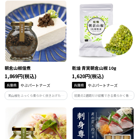
しか出せない独自製法で作られた「クン
スーパーで年間30万本を売上げ、数ある
ドレ」は、燻製好きな方にハマること間
ポン酢の中でも美味しいとポン酢にこだ
違いなし！
わる方々にも好評。
朝倉山椒佃煮
乾燥 青実朝倉山椒 10g
1,869円(税込)
1,620円(税込)
兵庫県
やぶパートナーズ
兵庫県
やぶパートナーズ
実山椒をふっくら柔らかく炊き上げた、
初夏の2週間だけ収穫できる柔らかく青い
香味豊かで愛され続ける佃煮。若く柔ら
実の朝倉山椒を実のまま丁寧に乾燥さ
かい青実をひと房づつ手摘みで収穫し、
せ、山椒のフレッシュな風味を密封包装
守り続けた伝統のレシピでおにぎりの具
で閉じ込めました。ペッパーミルやすり
材、素麺の薬味、魚の煮つけに添えるな
こぎでお好みの粗さに挽いてお使いくだ
ど食べ方は豊富。
さい。