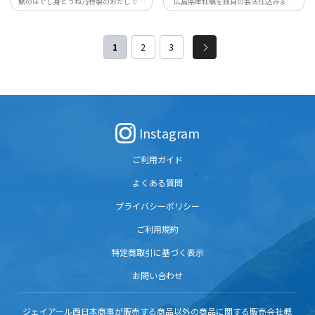
鯛のほぐし身とうね乃特製のおだしで作
広島県産牡蠣を独自の製法仕込みまし
る本格鯛めしです。
た。
1
2
3
Instagram
ご利用ガイド
よくある質問
プライバシーポリシー
ご利用規約
特定商取引に基づく表示
お問い合わせ
ジェイアール西日本商事が販売する商品以外の商品に関する販売会社概